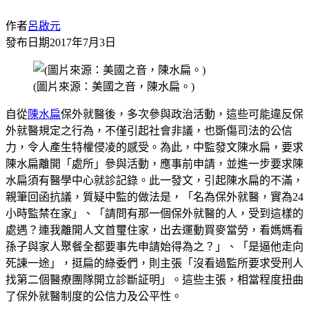
作者
呂啟元
發布日期
2017年7月3日
(圖片來源：美國之音，陳水扁。)
自從
陳水扁
保外就醫後，多次參與政治活動，這些可能違反保
外就醫規定之行為，不僅引起社會非議，也斲傷司法的公信
力，令人產生特權侵凌的感受。為此，中監發文陳水扁，要求
陳水扁離開「處所」參與活動，應事前申請，並進一步要求陳
水扁須有醫學中心就診記錄。此一發文，引起陳水扁的不滿，
親筆回函抗議，質疑中監的做法是，「名為保外就醫，實為24
小時監禁在家」、「請問有那一個保外就醫的人，受到這樣的
處遇？連我離開人文首璽住家，出去運動買麥當勞，看媽媽看
孫子與家人聚餐全都要事先申請始得為之？」、「是逼他走向
死諫一途」，挺扁的綠委們，則主張「沒看過監所要求受刑人
找第二個醫療團隊開立診斷証明」。這些主張，相當程度扭曲
了保外就醫制度的公信力及公平性。