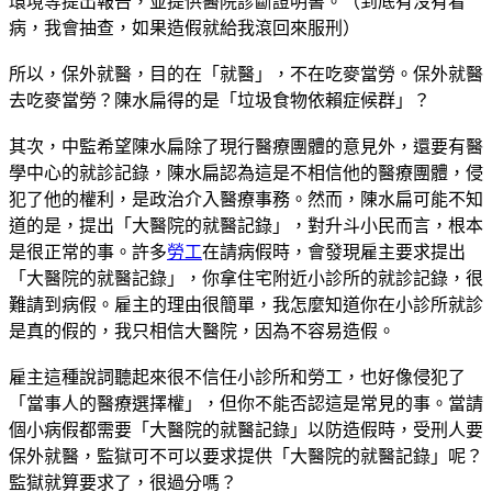
環境等提出報告，並提供醫院診斷證明書。（到底有沒有看
病，我會抽查，如果造假就給我滾回來服刑）
所以，保外就醫，目的在「就醫」，不在吃麥當勞。保外就醫
去吃麥當勞？陳水扁得的是「垃圾食物依賴症候群」？
其次，中監希望陳水扁除了現行醫療團體的意見外，還要有醫
學中心的就診記錄，陳水扁認為這是不相信他的醫療團體，侵
犯了他的權利，是政治介入醫療事務。然而，陳水扁可能不知
道的是，提出「大醫院的就醫記錄」，對升斗小民而言，根本
是很正常的事。許多
勞工
在請病假時，會發現雇主要求提出
「大醫院的就醫記錄」，你拿住宅附近小診所的就診記錄，很
難請到病假。雇主的理由很簡單，我怎麼知道你在小診所就診
是真的假的，我只相信大醫院，因為不容易造假。
雇主這種說詞聽起來很不信任小診所和勞工，也好像侵犯了
「當事人的醫療選擇權」，但你不能否認這是常見的事。當請
個小病假都需要「大醫院的就醫記錄」以防造假時，受刑人要
保外就醫，監獄可不可以要求提供「大醫院的就醫記錄」呢？
監獄就算要求了，很過分嗎？