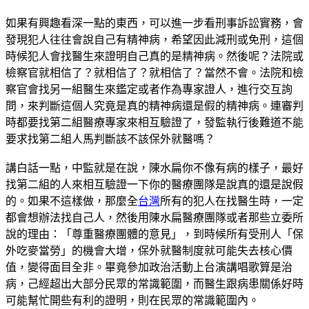
如果有興趣看深一點的東西，可以進一步看刑事訴訟實務，會
發現犯人往往會說自己有精神病，希望因此減刑或免刑，這個
時候犯人會找醫生來證明自己真的是精神病。然後呢？法院或
檢察官就相信了？就相信了？就相信了？當然不會。法院和檢
察官會找另一組醫生來鑑定或者作為專家證人，進行交互詢
問，來判斷這個人究竟是真的精神病還是假的精神病。連審判
時都要找第二組醫療專家來相互驗證了，發監執行後難道不能
要求找第二組人馬判斷該不該保外就醫嗎？
講白話一點，中監就是在說，陳水扁你不像有病的樣子，最好
找第二組的人來相互驗證一下你的醫療團隊是說真的還是說假
的。如果不這樣做，那麼全
台灣
所有的犯人在找醫生時，一定
都會想辦法找自己人，然後用陳水扁醫療團隊或者那些立委所
說的理由：「尊重醫療團體的意見」，到時候所有受刑人「保
外吃麥當勞」的機會大增，保外就醫制度就可能失去核心價
值，變得面目全非。畢竟參加政治活動上台演講唱歌算是治
病，己經超出大部分民眾的常識範圍，而醫生跟病患關係好時
可能幫忙開些有利的證明，則在民眾的常識範圍內。