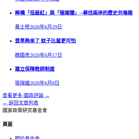
解構「低級紅」與「極端獨」─尋找兩岸的歷史共鳴箱
黃士修
2026年6月29日
登革熱來了 蚊子比鼠更可怕
魏國彥
2026年6月17日
建立保障教師制度
張瑞雄
2026年6月8日
查看更多
國政評論
→
← 返回文章列表
國家政策研究基金會
頁面
關於基金會