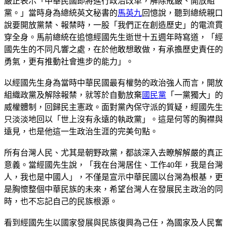
嚴正表示「中華民國即將進行政治改革，解除戒嚴、開放組
黨。」當時身為總統英文秘書的
馬英九
回憶說，聽到總統親口
說要開放黨禁、報禁時，一股「我們正在創造歷史」的電流貫
穿全身。馬前總統在追憶經國先生逝世十五週年時寫道，「經
國先生的不同凡響之處，在於他敢想敢做，有承擔歷史責任的
勇氣，更有推動社會進步的能力」。
以經國先生身為當時中華民國最有權勢的政治強人而言，開放
組織政黨及解除報禁，就等於自動放棄
國民黨
「一黨獨大」的
威權體制，回歸民主憲政。面對黨內保守派的質疑，經國先生
只淡淡地回以「世上沒有永遠的執政黨」。這是何等的胸襟與
遠見，也是他這一生政治生涯的完美句點。
所有台灣人民、尤其是朝野政黨，都該深入去瞭解解嚴的真正
意義。當經國先生說，「我在台灣居住、工作40年，我是台灣
人，我也是中國人」，不僅是宣示中華民國以台灣為根基，更
是胸懷整個中華民族的未來，希望台灣人在發展民主政治的同
時，也不忘記自己的民族根源。
看到經國先生以國家發展與民族復興為己任，為國家及人民奮