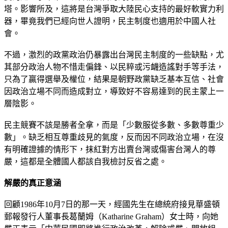
塔。影響所及，這將是台灣爭取大陸民心支持的最好軟實力利
器，畢竟我們已經向世人證明，民主制度也適用於中國人社
會。
不過，激烈的政黨政治仍暴露出台灣民主制度的一些缺點，尤
其部分政治人物不惜走偏鋒、以民粹或污衊造謠對手等手法，
只為了贏得選舉及權位，結果是朝野政黨缺乏基本互信、社會
因政治立場不同而造成對立，導致好不容易達到的民主蒙上一
層陰影。
民主競賽不該是勝者全拿，而是「少數服從多數、多數尊重少
數」。缺乏相互尊重歧見的氣度，反而因不同政治立場，在沒
有明確證據的情形下，抹紅對方出賣台灣或傷害台灣人的尊
嚴，這都是全體國人都該自我檢討反省之處。
解嚴的真正意涵
回顧1986年10月7日的那一天，經國先生在總統府接見華盛頓
郵報發行人董事長葛蘭姆（Katharine Graham）女士時，向她