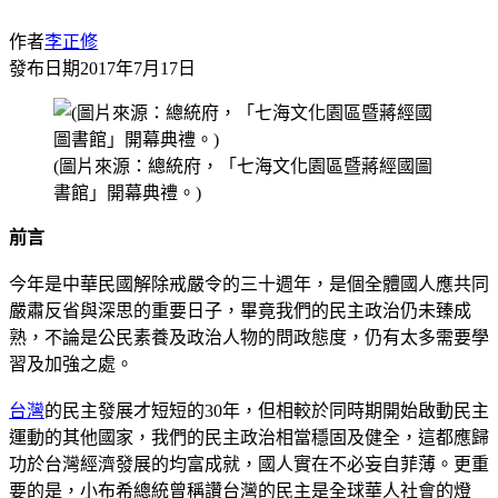
作者
李正修
發布日期
2017年7月17日
(圖片來源：總統府，「七海文化園區暨蔣經國圖
書館」開幕典禮。)
前言
今年是中華民國解除戒嚴令的三十週年，是個全體國人應共同
嚴肅反省與深思的重要日子，畢竟我們的民主政治仍未臻成
熟，不論是公民素養及政治人物的問政態度，仍有太多需要學
習及加強之處。
台灣
的民主發展才短短的30年，但相較於同時期開始啟動民主
運動的其他國家，我們的民主政治相當穩固及健全，這都應歸
功於台灣經濟發展的均富成就，國人實在不必妄自菲薄。更重
要的是，小布希總統曾稱讚台灣的民主是全球華人社會的燈