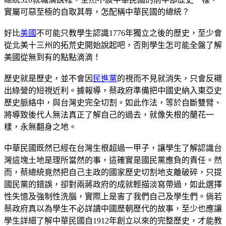
實屬可惡至極的自取其辱，怎配稱中華民國的總統？
好比
美國
不可能只教學生認識1776年獨立之後的歷史，至少會
從北美十三州的拓荒史開始說起吧，否則學生怎可能全盤了解
美國從無到有的點點滴滴！
歷史就是歷史，並不會因
民進黨
的視而不見就消失，只會反襯
出綠營的短視近利。據報導，蔡政府準備把中國史納入東亞史
歷史脈絡中，與台灣史完全切割。如此作法，等於自斷雙臂、
將導致後代人無法真正了解自己的過去，就像失根的蘭花一
樣，永無翻身之地。
中華民國既然已經在台灣生根超過一甲子，讓學生了解認識台
灣這塊土地是理所當然的事，這確實是國民黨應負的責任。然
而，蔡總統竟然把自己主政的國家歷史切割地支離破碎，只提
國民黨的錯誤，卻對兩蔣政府的成就輕描淡寫帶過，如此選擇
性失憶及強制性洗腦，實際上是害了我們自己及學生們。倘若
蔡政府真以為學生不必詳讀中國歷朝歷代的故事，至少也應讓
學生詳細了解中華民國自1912年創立以來的完整歷史，才能教