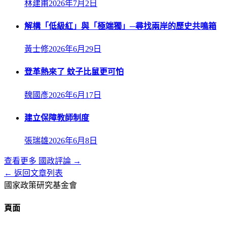
林建甫
2026年7月2日
解構「低級紅」與「極端獨」─尋找兩岸的歷史共鳴箱
黃士修
2026年6月29日
登革熱來了 蚊子比鼠更可怕
魏國彥
2026年6月17日
建立保障教師制度
張瑞雄
2026年6月8日
查看更多
國政評論
→
← 返回文章列表
國家政策研究基金會
頁面