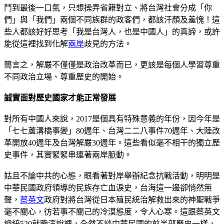
鬥到最後一口氣，只想操弄省籍對立、將台灣社會分成「你
們」與「我們」兩個不同族群的政客們，都該汗顏及羞愧！這
些人都該好好思考「我是台灣人，也是中國人」的真諦，或許
能從這裡找到化解
兩岸
歧見的方法。
簡言之，解嚴不僅僅是政治改革而已，更該是每個人學習尊重
不同政治立場、尊重歷史的開始。
誠實面對歷史
國家才能正常發展
對所有中國人來說，2017是個具有特殊意義的年份，因今年是
「七七蘆溝橋事變」80週年、台灣二二八事件70週年、大陸改
革開放40週年及台灣解嚴30週年。這些看似毫不相干的獨立歷
史事件，其實緊緊串連著兩岸脈動。
姑且不論中共的心態，眼看著對岸舉辦紀念抗戰活動，明明是
中華民國政府領導的民族存亡血淚史，台海這一邊卻悄然無
聲，
蔡英文
政府對將台灣從日本殖民統治解救出來的神聖戰爭
毫不關心，彷若事不關己的冷漠態度，令人心寒。這跟蔡英文
總統520就職演說裡，全然不談中華民國的前半部歷史一樣，