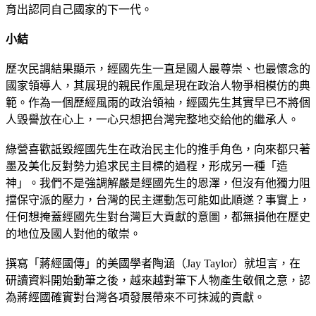
育出認同自己國家的下一代。
小結
歷次民調結果顯示，經國先生一直是國人最尊崇、也最懷念的
國家領導人，其展現的親民作風是現在政治人物爭相模仿的典
範。作為一個歷經風雨的政治領袖，經國先生其實早已不將個
人毀譽放在心上，一心只想把台灣完整地交給他的繼承人。
綠營喜歡詆毀經國先生在政治民主化的推手角色，向來都只著
墨及美化反對勢力追求民主目標的過程，形成另一種「造
神」。我們不是強調解嚴是經國先生的恩澤，但沒有他獨力阻
擋保守派的壓力，台灣的民主運動怎可能如此順遂？事實上，
任何想掩蓋經國先生對台灣巨大貢獻的意圖，都無損他在歷史
的地位及國人對他的敬崇。
撰寫「蔣經國傳」的美國學者陶涵（Jay Taylor）就坦言，在
研讀資料開始動筆之後，越來越對筆下人物產生敬佩之意，認
為蔣經國確實對台灣各項發展帶來不可抹滅的貢獻。