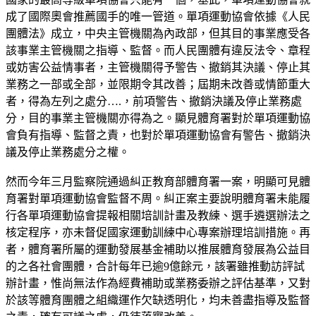
成了國際奧會推薦國手的唯一管道。單項運動協會依據《人民
團體法》成立，中央主管機關為內政部，但其目的事業應受各
該事業主管機關之指導、監督。而人民團體有違反法令、章程
或妨害公益情事者，主管機關得予警告、撤銷其決議、停止其
業務之一部或全部，並限期令其改善；屆期未改善或情節重大
者，得為左列之處分….，前項警告、撤銷決議及停止業務處
分，目的事業主管機關亦得為之。顯見體育署對於單項運動協
會負有指導、監督之責，也對於單項運動協會有警告、撤銷決
議及停止業務處分之權。
然而今年三月監察院通過糾正教育部體育署一案，明顯可見體
育署對單項運動協會監督不周。糾正案主要說明體育署未能履
行各單項運動協會提報相關培訓計畫及教練、選手遴選辦法之
核定程序，亦未督促國家運動訓練中心專案辦理培訓措施。再
者，體育署所屬的運動發展基金補助以推展體育發展為公益目
的之各社會團體，合計每年已逾9億餘元，該署雖推動訪評試
辦計畫，惟尚無法作為經費補助或業務委辦之評估基準，又對
於該等體育團體之組織運作欠缺透明化，均未善盡指導及監督