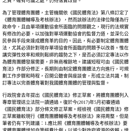
之責，確有可議之處，仍待落實改善。
為了管理體育團體，主管機關依《國民體育法》第八條訂定了
《體育團體輔導及考核辦法》，然而該辦法的法律位階僅為行
政命令，且由單項運動協會所面臨的問題觀之，現行的法規實
有修改的必要，以加強對單項運動協會的監督力道，並深化公
民參與手段來達成體育革的目的。因此，有必要制定體育團體
法，尤其必須針對現存單項協會所面臨的問題予以改善。惟在
講究彈性效率和規則鬆綁的趨勢之下，是否必須訂定專法以作
為體育團體發展需要，非無商榷餘地。建議短程可由《國民體
育法》作部分修正，長期則由制定體育團體法方向進行，可規
劃工作步驟和時程，召開公聽會與座談會，形成立法共識，制
訂專法以完善體育署對我國體育團體的管理與監督。
行政院會去年提出《國民體育法》修正草案，將體育團體列入
專章管理送立法院一讀通過。復於今(2017)年5月初審通過
《國民體育法》部分條文修正草案。經檢視《國民體育法》修
正草案雖較現行《體育團體輔導及考核辦法》來得周整，但是
筆者仍有下列建議：1.應比照《體育團體輔導及考核辦法》要
求體育團體增加自籌經費比例，以減少對政府資源的依賴，增