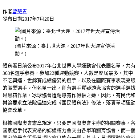
作者
曾慧青
發布日期
2017年7月20日
(圖片來源：臺北世大運，2017年世大運宣傳活
動。)
體育署日前公布2017年台北世界大學運動會代表團名單，共有
368名選手參賽，參加22種運動競賽，人數是歷屆最多，其中
不乏奧運、世錦賽成績優異的選手，以及在國際賽事表現亮眼
的職業選手。但名單一出，卻有選手質疑游泳協會的選手選拔
是黑箱作業，冰球協會遭踢爆有作假帳之嫌，因此，有民代和
輿論要求立法院儘速完成《國民體育法》修法，落實單項運動
協會改革。
根據國際奧會憲章規定，只要是國際奧會主辦的相關賽事，各
國家選手代表資格的認證權力會交由各單項體育協會，而一個
國家的最高等級單項協會只能有一個，基此，單項運動協會就