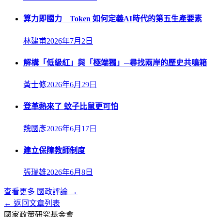
算力即國力 Token 如何定義AI時代的第五生產要素
林建甫
2026年7月2日
解構「低級紅」與「極端獨」─尋找兩岸的歷史共鳴箱
黃士修
2026年6月29日
登革熱來了 蚊子比鼠更可怕
魏國彥
2026年6月17日
建立保障教師制度
張瑞雄
2026年6月8日
查看更多
國政評論
→
← 返回文章列表
國家政策研究基金會