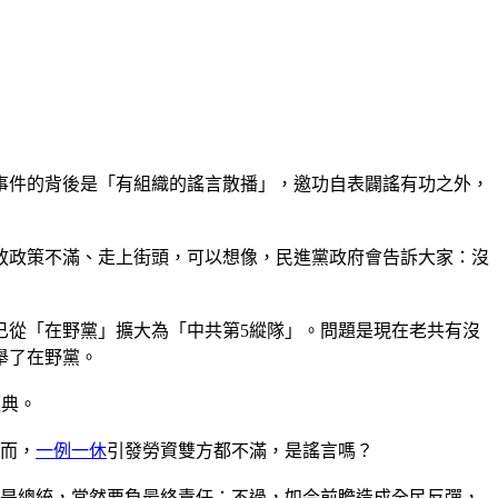
事件的背後是「有組織的謠言散播」，邀功自表闢謠有功之外，
放政策不滿、走上街頭，可以想像，民進黨政府會告訴大家：沒
已從「在野黨」擴大為「中共第5縱隊」。問題是現在老共有沒
舉了在野黨。
經典。
然而，
一例一休
引發勞資雙方都不滿，是謠言嗎？
她是總統，當然要負最終責任；不過，如今前瞻造成全民反彈，