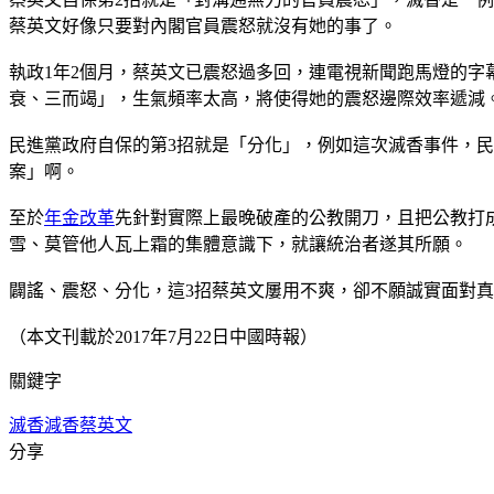
蔡英文好像只要對內閣官員震怒就沒有她的事了。
執政1年2個月，蔡英文已震怒過多回，連電視新聞跑馬燈的
衰、三而竭」，生氣頻率太高，將使得她的震怒邊際效率遞減
民進黨政府自保的第3招就是「分化」，例如這次滅香事件，
案」啊。
至於
年金改革
先針對實際上最晚破產的公教開刀，且把公教打
雪、莫管他人瓦上霜的集體意識下，就讓統治者遂其所願。
闢謠、震怒、分化，這3招蔡英文屢用不爽，卻不願誠實面對
（本文刊載於2017年7月22日中國時報）
關鍵字
滅香
減香
蔡英文
分享