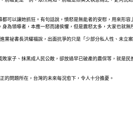
字幕都可以讓她抓狂。有句話說，憤怒是無能者的安慰，用來形容
。身為領導者，本應一怒而諸侯懼，但是震怒太多，大家也就無
民進黨祕書長洪耀福說，出面抗爭的只是「少部分私人性、未立
成敗家子、抹黑成人民公敵，卻放過早已破產的農保等，就是民
真正的問題所在，台灣的未來每況愈下，令人十分擔憂。