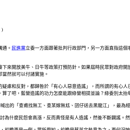
溝通。
民進黨
立委一方面跟著批判行政部門，另一方面直指這個
接下來開放美牛、日牛等政策打預防針。如果屆時民眾對政府開
那當然就可以付諸實施。
的疑慮和反對，都歸咎於「有心人惡意造謠」，而所謂的有心人
，算了吧，藍營造謠的功力怎麼能跟綠營相提並論？綠委別太抬
A
喊出的「查甫找無工、查某嫁無尪、囝仔送去黑龍江」，最為
檢討為什麼民怨會高漲，反而責怪是有人造謠，然後不斷闢謠。
例，前瞻更是一例。眾所周知，前瞻是蔡英文執意為之，更何況