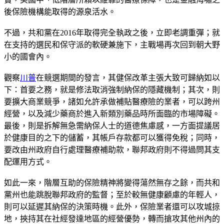
後保險機構能取得的源泉活水。
不過，共和黨在2016年取得完全執政之後，立即老調重彈；就
在支持的選民和保守派的軟硬兼施下，主戰場再次回到朝大野
小的國會內。
觀察
川普
在競選期間的發言，其健保改革主張大致可歸納如以
下：首要之務，就是修法取消強制納保的隱藏機制；其次，則
要擴大商業競爭，諸如允許承做補貼醫療險的業者，可以跨州
經營，以及減少藥商於進入新類別藥品時所面臨的市場障礙。
最後，則是拆解無急需納保人士的道德焦慮感，一方面提議居
於健康目的之下的儲蓄，其帳戶存款都可以獲得免稅；同時，
要改由州政府自行處理醫療補助款，聯邦政府則不得過問其支
配運用方式。
如此一來，階層互助的保險精神將變得蕩然無存之餘，而共和
黨州也能跳脫聯邦政府的監督；至於較無健康顧慮的年輕人，
則可以延遲其納保的決策時機。此外，保險業者還可以攻城掠
地，挾持其在社經發達地區的經營優勢，轉而搶攻其他州內的