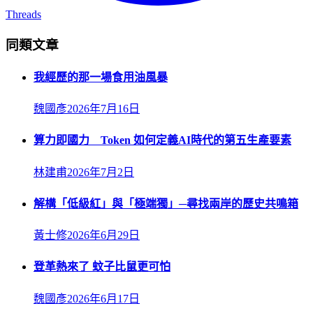
Threads
同類文章
我經歷的那一場食用油風暴
魏國彥
2026年7月16日
算力即國力 Token 如何定義AI時代的第五生產要素
林建甫
2026年7月2日
解構「低級紅」與「極端獨」─尋找兩岸的歷史共鳴箱
黃士修
2026年6月29日
登革熱來了 蚊子比鼠更可怕
魏國彥
2026年6月17日