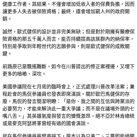
健康工作者。其結果，不僅會增加低收入者的保費負擔，因而
讓更多人失去被保險資格；最終，還會增加窮人州的政府開
銷。
誠然，歐式健保的設計並非完美無缺；但是對於剛擁有醫療保
險資格的那五千萬人而言，能否持續提高該族群內的納保率，
特別是爭取到年輕世代的志願參與，則是歐式健保的成敗關
鍵。
前路原已是飄搖難斷，如今在川普提出的修正案裡邊，又埋下
更多的暗樁、深坎。
美國參議院在七月底的臨時會上，正式處理川普改革法案；兼
程赴會的馬侃參議員也發表即席演說。關於歐巴馬健保的存
廢，馬侃的發言簡潔明瞭：「是你、我之間的互信與跨黨派的
必要努力，才能來解決此一重大爭議；而不是在議場外頭的七
嘴八舌。」其英雄氣度與發言的慷慨激昂，絕不亞於林肯總統
或是麥克阿瑟將軍曾經有過的國會演說。
就在馬侃參議員振臂高呼下，原本以為只差二、三票即能過關