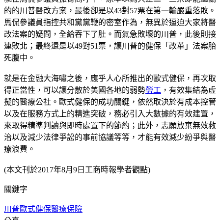
的的川普醫改方案，最後卻是以43對57票在第一輪嚴重落敗。
馬侃參議員指控共和黨黨鞭的密室作為，無異於逼迫大家將醫
改法案的疑問，全給吞下了肚。而氣急敗壞的川普，此後則接
連敗北；最終還是以49對51票，讓川普的健保「改革」法案胎
死腹中。
就是在金融大海嘯之後，應乎人心所推出的歐式健保，再次取
得正當性，可以讓分散於美國各地的弱勢
勞工
，有效集結為虛
擬的醫療公社。歐式健保的成功關鍵，依然取決於有成本控管
以及在服務方式上的精進突破，務必引入大數據的有效建置，
來取得精準判讀與即時處置下的節約；此外，志願放棄無效救
治以及減少法律爭訟的事前協議等等，才能有效減少紛爭與醫
療浪費。
(本文刊於2017年8月9日工商時報學者觀點)
關鍵字
川普
歐式健保
醫療保險