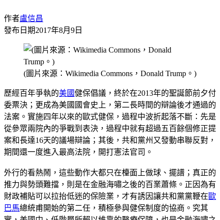
作者
盧信昌
發布日期
2017年8月9日
(圖片來源：Wikimedia Commons，Donald Trump。)
歷經百年爭執的
美國
健保倡議，終於在2013年的聖誕節前夕付
委票決；更成為美國國會史上，第二長時間的辯論後才通過的
法案。實施四年以來的歐式健保，過程中波折起落不斷：先是
從參眾兩院內的爭戰到表決，過程中就有超過五百餘個修正提
案和長達16天的議場辯論；其後，共和黨州又發動串聯反對，
期間還一度進入最高法院，開打憲法官司。
外行的看熱鬧，這些動作大都只在檯面上做球、擺譜；真正的
推力與勢頭難擋，則是在金融海嘯之後的百業蕭條。正因為有
財政補貼可以拉抬低迷的保險業，才有誘因讓共和黨黨鞭在
歐
巴馬
總統甫開始的第二任，積極參與健保制度的協商。究其
實，美國中、低階層所賴以維靠的醫療保障，也是金融海嘯之