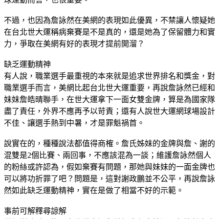
不過，也因為詹詠然在美網的表現如此優異，不禁讓人懷疑她
在台北世大運稱病棄賽是不是真的，還是她為了保留體力和實
力，爭取在美網有好的表現才提前開溜？
缺乏運動精神
有人說，職業選手最重視的本來就是追求世界排名和獎金，對
職業選手而言，美網比起台北世大運重要，再說詹詠然已經和
妹妹詹皓晴聯手，在世大運拿下一面女雙金牌，算是為國家隊
盡了責任，外界不應再予以苛責；還有人說世大運網球場設計
不佳、讓選手熱到中暑，才是罪魁禍首。
說實在的，種種說法都值得商榷。詹氏姊妹的金牌與詹、謝的
混雙是2個比賽、兩回事，不應該混為一談；維護詹詠然個人
的粉絲或許認為，假如棄賽有問題，那她與妹妹的一面金牌也
可以將功折罪了吧？問題是，這對謝政鵬並不公平，再說詹詠
然如此缺乏運動精神，實在是做了相當不好的示範。
事前可解釋尋諒解