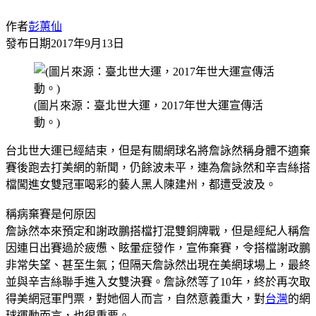
作者
彭蕙仙
發布日期
2017年9月13日
(圖片來源：臺北世大運，2017年世大運宣傳活
動。)
台北世大運已經結束，但是有關網球名將詹詠然稱身體不適棄
賽後跑去打美網的新聞，仍餘波未平，連為詹詠然和辛吉絲搭
檔闖進女雙冠軍喝彩的藝人黑人陳建州，都遭受波及。
稱病棄賽是何原因
詹詠然本來預定和謝政鵬搭檔打混雙銅牌戰，但是經紀人稱詹
因連日出賽過於疲憊、眩暈症發作，宣佈棄賽，令搭檔謝政鵬
非常失望、甚至生氣；但隔天詹詠然出現在美網球場上，最終
並與辛吉絲聯手進入女雙決賽。詹詠然等了10年，終於再次取
得美網冠軍門票，對她個人而言，自然意義重大，對
台灣
的網
球運動而言，也很重要。