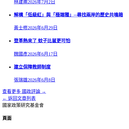
林建甫
2026年7月2日
解構「低級紅」與「極端獨」─尋找兩岸的歷史共鳴箱
黃士修
2026年6月29日
登革熱來了 蚊子比鼠更可怕
魏國彥
2026年6月17日
建立保障教師制度
張瑞雄
2026年6月8日
查看更多
國政評論
→
← 返回文章列表
國家政策研究基金會
頁面