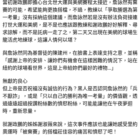
當初謝政鵬即擔心台北世大運與美網賽程太接近，詹詠然有棄
賽的可能，希望能夠更換搭檔，不過，教練以「爭取勝選為第
一考量」沒有採納這個建議，而詹詠然若是沒有辦法負荷接連
打世大運和美網，是不是也應該跟教練和謝政鵬好好解釋、尋
求諒解，而不是託病一走了之，第二天又出現在美網的球場生
龍活虎地練球，這讓人情何以堪？
與詹詠然同為基督徒的陳建州，在臉書上表達支持之意，並稱
「感謝上帝的安排、讓妳們有機會在這樣困難的情況下，站在
紐約的球場看世界，這是上帝給妳們最好的禮物...」
無獻的良心
但上帝是否祝福沒有誠信的行為？黑人是否認同詹詠然的「兵
不厭詐」，或是「只以自己的勝利為唯一考量」的價值觀，透
過遠遠超過按讚粉絲數的憤怒粉絲，可能能讓他在午夜夢迴
時，重新思量。
就謝政鵬的姊姊謝淑薇來說，這次事件應該也能讓她感受里約
奧運時「被棄賽」的搭檔莊佳容的痛苦和憤怒了吧！