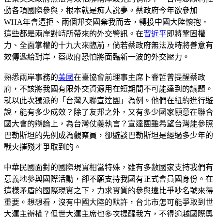
動各項國際參與，根本就是痴人說夢。蔡政府今年欲參加
WHA年會遭拒、兩個邦交國棄我而去，轉投中國大陸懷抱，
這些都是兩岸對峙所帶來的外交警訊。在
習近平
即將鞏固權
力、全面掌權的十九大來臨前，倘若蔡政府無法及時將善意有
效傳遞給對岸，蔡政府恐怕將面臨新一波的外交壓力。
熟悉兩岸事務的
美國
在臺協會前理事主席卜睿哲曾提醒蔡政
府，不該將我國有限外交資源用在短期間不可能達到的議題。
就以此次獨派的「台灣入聯宣達團」為例。他們在紐約進行遊
說，能有多少成效？除了友邦之外，又有多少國家願意在聯合
國大會的辯論上，為台灣仗義執言？宣達團雖希望台灣能參照
巴勒斯坦的先例成為觀察員，卻避談巴勒斯坦是經過多少年的
戰火摧殘才爭取到的。
中華民國面對的國際現實相當特殊，雖有多數國家支持我們有
意義地參與國際活動，卻不願支持我國有正式會員國身份。在
這樣矛盾的國際現實之下，力求實質的參與遠比爭吵名號來得
重要。想想看，沒有中國大陸的默許，台北市怎可能爭取到世
大運主辦權？但世大運主席也多次提醒我方，不得逾越國際奧