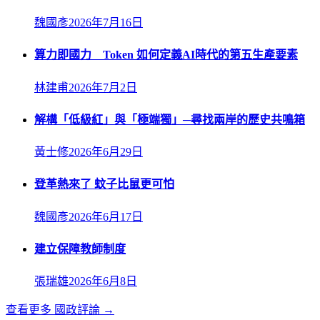
魏國彥
2026年7月16日
算力即國力 Token 如何定義AI時代的第五生產要素
林建甫
2026年7月2日
解構「低級紅」與「極端獨」─尋找兩岸的歷史共鳴箱
黃士修
2026年6月29日
登革熱來了 蚊子比鼠更可怕
魏國彥
2026年6月17日
建立保障教師制度
張瑞雄
2026年6月8日
查看更多
國政評論
→