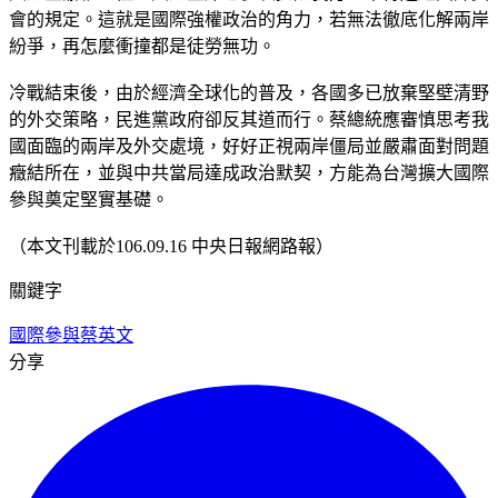
會的規定。這就是國際強權政治的角力，若無法徹底化解兩岸
紛爭，再怎麼衝撞都是徒勞無功。
冷戰結束後，由於經濟全球化的普及，各國多已放棄堅壁清野
的外交策略，民進黨政府卻反其道而行。蔡總統應審慎思考我
國面臨的兩岸及外交處境，好好正視兩岸僵局並嚴肅面對問題
癥結所在，並與中共當局達成政治默契，方能為台灣擴大國際
參與奠定堅實基礎。
（本文刊載於106.09.16 中央日報網路報）
關鍵字
國際參與
蔡英文
分享