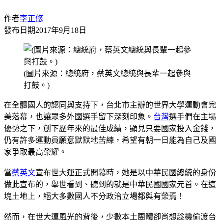
作者
李正修
發布日期
2017年9月18日
(圖片來源：總統府，蔡英文總統與長輩一起參與
打鼓。)
在全體國人的認同與支持下，台北市主辦的世界大學運動會完
美落幕，也讓眾多外國選手留下深刻印象。
台灣
選手們在主場
優勢之下，創下歷年來的最佳成績，顯見只要國家投入金錢，
仍有許多運動員願意默默地苦練，希望有朝一日能為自己及國
家爭取最高榮耀。
當
蔡英文
宣布世大運正式開幕時，她是以中華民國總統的身份
做此宣布的，舉世看到、聽到的就是中華民國國家元首。在這
塊土地上，絕大多數國人不分政治立場都與有榮焉！
然而，在世大運風光的背後，少數本土團體卻肖想趁機偷渡台