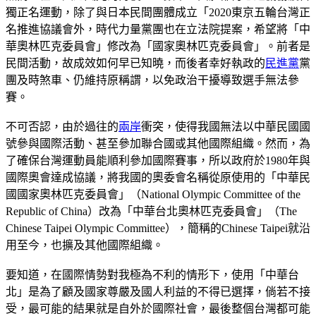
獨正名運動，除了與日本民間團體成立「2020東京五輪台灣正
名推進協議會外，時代力量黨團也在立法院提案，希望將「中
華奧林匹克委員會」修改為「國家奧林匹克委員會」。前者是
民間活動，故成效如何早已知曉，而後者幸好執政的
民進黨
黨
團及時煞車、仍維持原稱謂，以免政治干擾導致選手無法參
賽。
不可否認，由於過往的
兩岸
衝突，使得我國無法以中華民國國
號參與國際活動、甚至參加聯合國或其他國際組織。然而，為
了確保台灣運動員能順利參加國際賽事，所以政府於1980年與
國際奧會達成協議，將我國的奧委會名稱從原使用的「中華民
國國家奧林匹克委員會」（National Olympic Committee of the
Republic of China）改為「中華台北奧林匹克委員會」（The
Chinese Taipei Olympic Committee），簡稱的Chinese Taipei就沿
用至今，也擴及其他國際組織。
要知道，在國際情勢對我極為不利的情形下，使用「中華台
北」是為了顧及國家尊嚴及國人利益的不得已選擇，倘若不接
受，最可能的結果就是自外於國際社會，最後整個台灣都可能