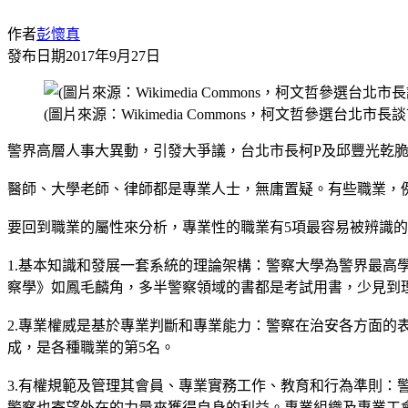
作者
彭懷真
發布日期
2017年9月27日
(圖片來源：Wikimedia Commons，柯文哲參選台北市長
警界高層人事大異動，引發大爭議，台北市長柯P及邱豐光乾
醫師、大學老師、律師都是專業人士，無庸置疑。有些職業，
要回到職業的屬性來分析，專業性的職業有5項最容易被辨識的
1.基本知識和發展一套系統的理論架構：警察大學為警界最高
察學》如鳳毛麟角，多半警察領域的書都是考試用書，少見到
2.專業權威是基於專業判斷和專業能力：警察在治安各方面的
成，是各種職業的第5名。
3.有權規範及管理其會員、專業實務工作、教育和行為準則
警察也寄望外在的力量來獲得自身的利益。專業組織及專業工