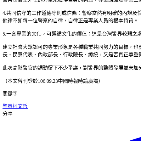
4.共同信守的工作道德守則或信條：警察當然有明確的內規
他律不如每一位警察的自律，自律正是專業人員的根本特質。
5.一套專業的文化，可遵循文化的價值：這是台灣警界較弱之
建立社會大眾認可的專業形象是各種職業共同努力的目標，也
長、民意代表、內政部長、行政院長、總統，又是否真正尊重
此次高階警官的調動留下不少爭議，對警界的整體發展並未加
（本文曾刊登於106.09.23中國時報時論廣場）
關鍵字
警察
柯文哲
分享