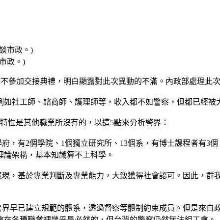
談市政。)
脆不參加交接典禮，明白顯露對此次異動的不滿。內政部處理此
例如社工師、諮商師、護理師等，收入都不如警察，但都已經被
特性是其他職業所沒有的，以這5點來分析警界：
學府，有2個學院、1個獨立研究所、13個系，有博士課程者有3
理論架構，基本知識算不上科學。
表現，基於專業判斷及專業能力，大致獲得社會認可。因此，群我倫
：警界早已建立規範的體系，透過督察等體制約束成員。但是來自
會在各種職業裡幾乎是必然的，但台灣的警察仍然無法組工會。