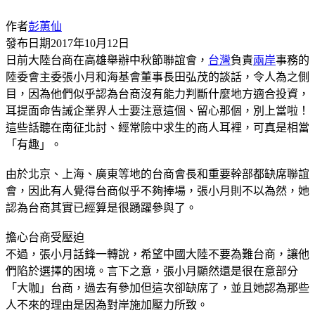
作者
彭蕙仙
發布日期
2017年10月12日
日前大陸台商在高雄舉辦中秋節聯誼會，
台灣
負責
兩岸
事務的
陸委會主委張小月和海基會董事長田弘茂的談話，令人為之側
目，因為他們似乎認為台商沒有能力判斷什麼地方適合投資，
耳提面命告誡企業界人士要注意這個、留心那個，別上當啦！
這些話聽在南征北討、經常險中求生的商人耳裡，可真是相當
「有趣」。
由於北京、上海、廣東等地的台商會長和重要幹部都缺席聯誼
會，因此有人覺得台商似乎不夠捧場，張小月則不以為然，她
認為台商其實已經算是很踴躍參與了。
擔心台商受壓迫
不過，張小月話鋒一轉說，希望中國大陸不要為難台商，讓他
們陷於選擇的困境。言下之意，張小月顯然還是很在意部分
「大咖」台商，過去有參加但這次卻缺席了，並且她認為那些
人不來的理由是因為對岸施加壓力所致。