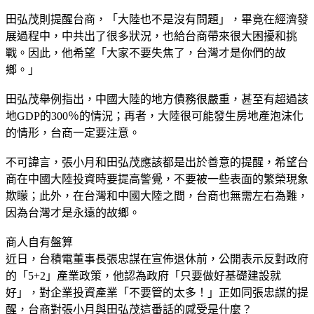
田弘茂則提醒台商，「大陸也不是沒有問題」，畢竟在經濟發
展過程中，中共出了很多狀況，也給台商帶來很大困擾和挑
戰。因此，他希望「大家不要失焦了，台灣才是你們的故
鄉。」
田弘茂舉例指出，中國大陸的地方債務很嚴重，甚至有超過該
地GDP的300％的情況；再者，大陸很可能發生房地產泡沫化
的情形，台商一定要注意。
不可諱言，張小月和田弘茂應該都是出於善意的提醒，希望台
商在中國大陸投資時要提高警覺，不要被一些表面的繁榮現象
欺矇；此外，在台灣和中國大陸之間，台商也無需左右為難，
因為台灣才是永遠的故鄉。
商人自有盤算
近日，台積電董事長張忠謀在宣佈退休前，公開表示反對政府
的「5+2」產業政策，他認為政府「只要做好基礎建設就
好」，對企業投資產業「不要管的太多！」正如同張忠謀的提
醒，台商對張小月與田弘茂這番話的感受是什麼？