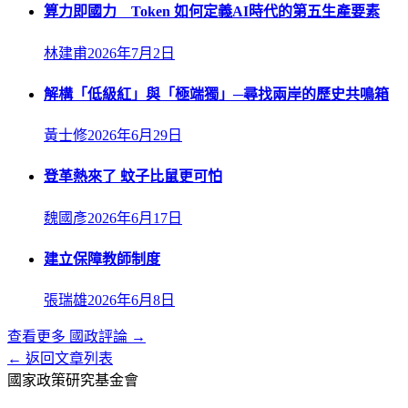
算力即國力 Token 如何定義AI時代的第五生產要素
林建甫
2026年7月2日
解構「低級紅」與「極端獨」─尋找兩岸的歷史共鳴箱
黃士修
2026年6月29日
登革熱來了 蚊子比鼠更可怕
魏國彥
2026年6月17日
建立保障教師制度
張瑞雄
2026年6月8日
查看更多
國政評論
→
← 返回文章列表
國家政策研究基金會