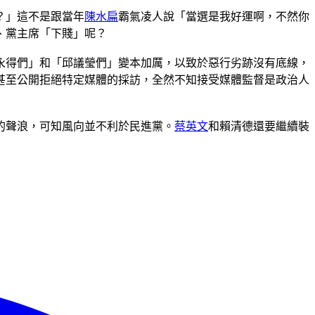
？」這不是跟當年
陳水扁
霸氣凌人說「當選是我好運啊，不然你
、黨主席「下賤」呢？
永得們」和「邱議瑩們」變本加厲，以致於惡行劣跡沒有底線，
甚至公開拒絕特定媒體的採訪，全然不知接受媒體監督是政治人
的聲浪，可知風向並不利於民進黨。
蔡英文
和賴清德還要繼續裝