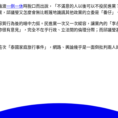
強渡
一例一休
時脫口而出說，「不滿意的人以後可以不投民進黨
黨，邱議瑩又怎麼會無比輕蔑地譏諷其他政黨的立委是「番仔」
惡質行為後的暗中力挺。民進黨一次又一次縱容，讓黨內的「李
妳很有意見」，完全不在乎行政、立法間的倫理分際；而邱議瑩
這次「泰國家庭旅行事件」，網路、輿論幾乎是一面倒批判兩人