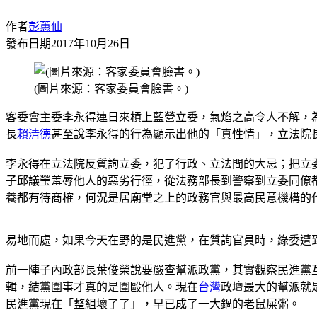
作者
彭蕙仙
發布日期
2017年10月26日
(圖片來源：客家委員會臉書。)
客委會主委李永得連日來槓上藍營立委，氣焰之高令人不解，
長
賴清德
甚至說李永得的行為顯示出他的「真性情」，立法院
李永得在立法院反質詢立委，犯了行政、立法間的大忌；把立
子邱議瑩羞辱他人的惡劣行徑，從法務部長到警察到立委同僚
養都有待商榷，何況是居廟堂之上的政務官與最高民意機構的
易地而處，如果今天在野的是民進黨，在質詢官員時，綠委遭
前一陣子內政部長葉俊榮說要嚴查幫派政黨，其實觀察民進黨
輯，結黨圍事才真的是圍毆他人。現在
台灣
政壇最大的幫派就
民進黨現在「整組壞了了」，早已成了一大鍋的老鼠屎粥。