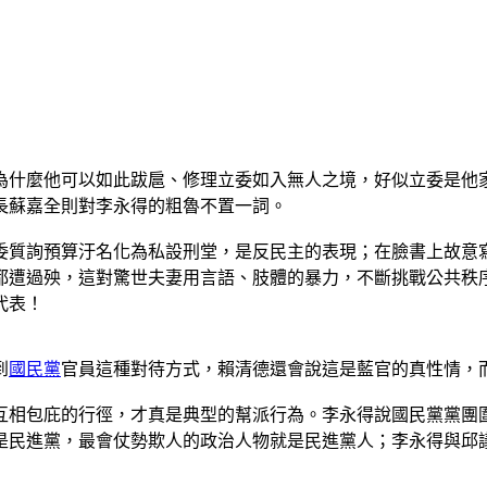
為什麼他可以如此跋扈、修理立委如入無人之境，好似立委是他
長蘇嘉全則對李永得的粗魯不置一詞。
委質詢預算汙名化為私設刑堂，是反民主的表現；在臉書上故意
都遭過殃，這對驚世夫妻用言語、肢體的暴力，不斷挑戰公共秩
代表！
到
國民黨
官員這種對待方式，賴清德還會說這是藍官的真性情，
互相包庇的行徑，才真是典型的幫派行為。李永得說國民黨黨團
是民進黨，最會仗勢欺人的政治人物就是民進黨人；李永得與邱