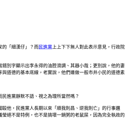
家的「細漢仔」？而
民進黨
上上下下無人對此表示意見，行政院
寫錯別字顯示出李永得的油腔滑調、其器小哉；更別說，他的妻
序與道德的基本底線，老實說，他們連做一般市井小民的道德素
而民進黨靜默不語、視之為理所當然嗎？
圍毆他，民進黨人長期以來「順我則昌、逆我則亡」的行事邏
議瑩絕不是特例，也不是搞壞一鍋粥的老鼠屎，因為完全執政的