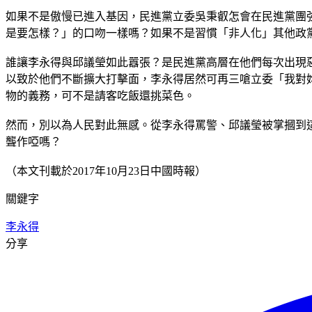
如果不是傲慢已進入基因，民進黨立委吳秉叡怎會在民進黨團
是要怎樣？」的口吻一樣嗎？如果不是習慣「非人化」其他政
誰讓李永得與邱議瑩如此囂張？是民進黨高層在他們每次出現
以致於他們不斷擴大打擊面，李永得居然可再三嗆立委「我對
物的義務，可不是請客吃飯還挑菜色。
然而，別以為人民對此無感。從李永得罵警、邱議瑩被掌摑到
聾作啞嗎？
（本文刊載於2017年10月23日中國時報）
關鍵字
李永得
分享