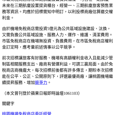
未來在三期航廈設置提貨櫃台，經營一、三期航廈旅客預售業
務等資訊。均應於招標需知中明訂，以利投標商廠估算繳交權
利金。
由於機場免稅商店需投資5億元為公共區域設施建設、汰換，
又需負擔公共區域設施、服務人力、運作、維護、清潔費用。
市區免稅商店在機場無投資、負擔費用，在市區免稅商店權利
金訂定時，應考量前述情事以公平競爭。
前次招標讓旅客有好服務、機場有高額權利金收入且能減少管
制區相關服務支出、廠商有營運利益，可謂三贏局面。由於免
稅商店商機龐大，每次招標前後都有許多傳言，期盼本次招標
能在公平、公正、公開原則下，評選最優商廠，讓桃園機場繼
續提昇服務、增加
競爭力
。
（本文曾刊登於蘋果日報即時論壇1061103）
關鍵字
桃園機場
免稅商店委託經營