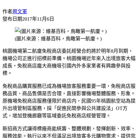
作者
周文軍
發布日期
2017年11月6日
(圖片來源：維基百科，鳥瞰第一航廈。)
桃園機場第二航廈免稅商店委託經營合約將於明年8月到期，
機場公司正進行招標前準備。桃園機場近年來入出境旅客大幅
成長，免稅商店龐大商機吸引國內外多家業者有興趣參與投
標。
免稅商品購買服務已成為機場旅客服務重要一環，免稅商店服
務品質、商品售價是否合理，直接影響機場整體服務、形象。
原機場免稅商店服務僅限於商店内，民國95年桃園航空站為提
升出境管制區服務，採「促進民間參與公共建設法」OT方
式，增加登機廊廳等區域委託免稅商店經營管理。
新招商方式讓得標廠商能統籌、整體規劃，發揮創新、效率、
服務效能。執行以來不但滿足出境旅客多元購物需求、提供完