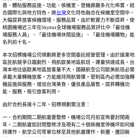
善、體貼服務設施、功能，侯機室、登機廊廳多元化佈置，結
合國際化與地方特色，將
台灣
文化特色融合在候機室空間中，
大幅提昇旅客候機環境、服務品質。由於軟實力不斷提昇，使
桃園機場近三年在Skytrax全球機場服務品質評比中「最佳機
場服務人員」、「最佳機場休閒設施」、「最佳機場購物」能
名列前十名。
本次招標機場公司規劃將更多空間委託經營管理。由於遠東地
區民航競爭日趨劇烈、飛航歐美地區航班、運量快速成長，台
灣本地往返歐美地區旅客量不大，國籍航空公司歐美航班必需
承載大量轉機旅客，方能維持飛航營運。管制區內必需加強轉
機設施與服務、增加台灣美食、優良產品展售，提昇轉機功
能、服務，吸引旅客利用。
由於合約長達十二年，招標規劃需注意：
一、合約期間二期航廈要整修，機場公司月前宣佈要封閉兩
年。二期航廈如封閉整修涉及現有二十個侯機室停機坪如何維
持運作、航空公司等單位移至其他航廈運作，新遷、遷回裝