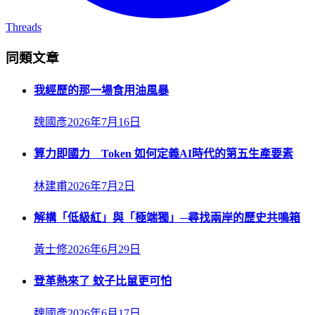
Threads
同類文章
我經歷的那一場食用油風暴
魏國彥
2026年7月16日
算力即國力 Token 如何定義AI時代的第五生產要素
林建甫
2026年7月2日
解構「低級紅」與「極端獨」─尋找兩岸的歷史共鳴箱
黃士修
2026年6月29日
登革熱來了 蚊子比鼠更可怕
魏國彥
2026年6月17日