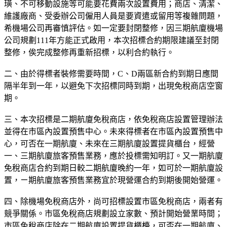
璜、不可移動設施等可能要花費兩次設置費用；商店、清潔、
維護廠商、受委辦公司僱用人員是要資遣或留用等複雜問題，
希機場公司再審慎評估。如一定要封閉整修，因三期航廈機場
公司規劃111年方能正式啟用，本次招標合約期限建議至封閉
整修，俟完成整修再重新招標，以利合約執行。
二、由於得標者裝修需要時間，C、D兩區新合約到期日應間
隔半年到一年，以避免下次招標同時到期，出現免稅商店空窗
期。
三、本次招標是二期航廈免稅商店，依免稅商店設置管理辦法
並得在市區內設置預售中心。未來得標者在市區內設置預售中
心，可否在一期航廈、未來在三期航廈設置提貨櫃台，經營
一、三期航廈旅客預售業務，應於投標需知明訂。又一期航廈
免稅商店合約到期日較二期航廈晚約一年，如可於一期航廈設
置，ㄧ期航廈旅客預售業務宜於現營運合約到期後開始營運。
四、除機場免稅商店外，尚可招標設置市區免稅商店，兩者有
競爭關係。市區免稅商店規劃設立家數、預計開始營業時間；
市區免稅商店除在二期航廈設置提貨櫃檯，可否在一期航廈、