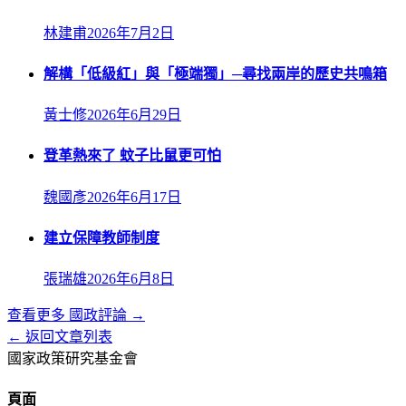
林建甫
2026年7月2日
解構「低級紅」與「極端獨」─尋找兩岸的歷史共鳴箱
黃士修
2026年6月29日
登革熱來了 蚊子比鼠更可怕
魏國彥
2026年6月17日
建立保障教師制度
張瑞雄
2026年6月8日
查看更多
國政評論
→
← 返回文章列表
國家政策研究基金會
頁面