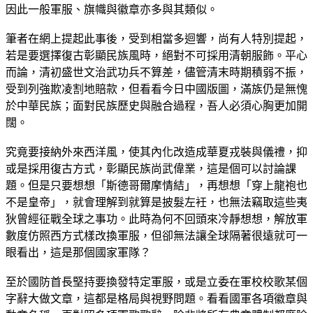
因此一般軍服、旗幟與徽章亦多與其類似。
筆者在網上提起此事後，受到相當多迴響，尚有人特別提起，
若是要選擇復古彰顯民族風時，絕對不可採用清朝服飾。平心
而論，清初盛世文治武功兵不算差，儘管清末時期積弱不振，
受到列強欺凌割地賠款，但看看今日中國版圖，滿族仍是無愧
於中華民族；面對民族歷史與融合過程，吾人必須心胸更加開
闊。
究竟要接納外來西洋風，使其內化改造成華夏戎裝與儀禮，抑
或是採用復古方式，彰顯民族尚武偉業，這是個可以討論課
題。但是只要想想「斯德哥爾摩情結」，再想想「穿上龍袍也
不是皇帝」，就會理解到就算是披髮左衽，也無法竊取這些夷
狄曾經征戰全球之事功。此時為何不回頭來冷靜想想，解放軍
數度仿照西方式樣改換軍服，但卻無法讓全球隔著很遠就可一
眼看出，這是那個國家軍隊？
至於國防首長堅持要換發特定軍服，或是立委在軍校校歌某個
字辭大做文章，這都是格局與視野問題。看看國軍各項徽章與