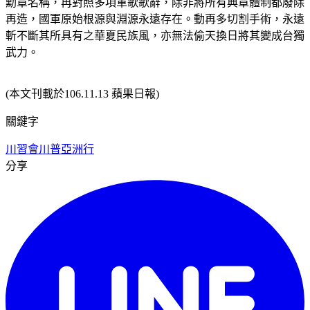
勳章名稱，再對照多項軍歌歌辭，除非將所有典章體制都廢除
再造，國軍原始根源與淵源永遠存在。動再多切割手術，永遠
斬不斷其所具有之華夏民族風，亦無法偷天換日將其變成台獨
武力。
(本文刊載於106.11.13 蘋果日報)
關鍵字
川習會
川普亞洲行
分享