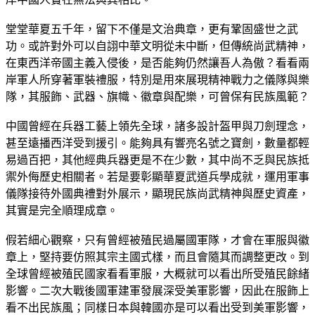
堂堂華夏五千年，留下不僅是文治典章，更有鞏固盛世之武
功。或許對外可以自詡中華文明從未中斷，但傳統尚武精神，
在東西洋帝國主義入侵後，是否能夠仍然讓吾人為傲？看看兩
岸軍人所穿著軍裝禮服，特別是用來展現精神戰力之儀隊與樂
隊，其服飾、武器、旗幟、徽章與配樂，可曾保有民族風範？
中國曾經在兵器工藝上領先全球，諸多設計盔甲與刀劍理念，
甚至遠播西洋受到援引。能夠具有響亮名號之寶劍，數量都輕
易過百把，其他經典兵器更是不在少數，其中尚不乏與民族抵
禦外侮歷史相關者。若是要彰顯華夏武道兵學成就，運用軍事
儀隊接待外國典禮對外展示，顯現民族尚武精神與歷史資產，
其實是完全順理成章。
假若細心觀察，只有曾經被殖民過屬國軍隊，才會在軍服與徽
章上，堅持要仿照其宗主國式樣，而且會隨其而調整更改。到
全球曾經被殖民國家看看軍服，大概就可以看出所受殖民餘緒
影響。二次大戰後國軍建軍發展深受美軍影響，因此在服飾上
看不出民族風；同樣日本與韓國亦是可以看出受到美軍影響，