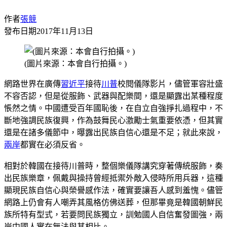
作者
張競
發布日期
2017年11月13日
(圖片來源：本會自行拍攝。)
網路世界在廣傳
習近平
接待
川普
校閱儀隊影片，儘管軍容壯盛
不容否認，但是從服飾、武器與配樂間，還是顯露出某種程度
悵然之情。中國遭受百年國恥後，在自立自強掙扎過程中，不
斷地強調民族復興，作為鼓舞民心激勵士氣重要依憑，但其實
還是在諸多儀節中，曝露出民族自信心還是不足；就此來說，
兩岸
都實在必須反省。
相對於韓國在接待川普時，整個樂儀隊講究穿著傳統服飾，奏
出民族樂章，佩戴與操持曾經抵禦外敵入侵時所用兵器，這種
顯現民族自信心與榮譽感作法，確實要讓吾人感到羞愧。儘管
網路上仍會有人嘲弄其風格仿佛送葬，但那畢竟是韓國朝鮮民
族所特有型式，若要問民族獨立，訓勉國人自信奮發圖強，兩
岸中國人實在無法與其相比。