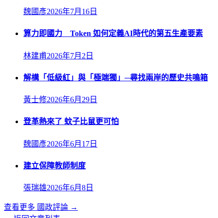
魏國彥
2026年7月16日
算力即國力 Token 如何定義AI時代的第五生產要素
林建甫
2026年7月2日
解構「低級紅」與「極端獨」─尋找兩岸的歷史共鳴箱
黃士修
2026年6月29日
登革熱來了 蚊子比鼠更可怕
魏國彥
2026年6月17日
建立保障教師制度
張瑞雄
2026年6月8日
查看更多
國政評論
→