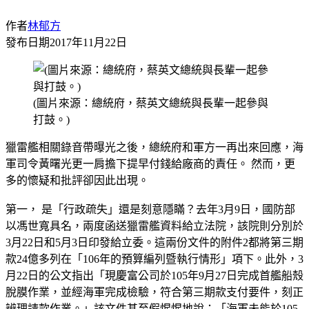
作者
林郁方
發布日期
2017年11月22日
(圖片來源：總統府，蔡英文總統與長輩一起參與
打鼓。)
獵雷艦相關錄音帶曝光之後，總統府和軍方一再出來回應，海
軍司令黃曙光更一肩擔下提早付錢給廠商的責任。 然而，更
多的懷疑和批評卻因此出現。
第一， 是「行政疏失」還是刻意隱瞞？去年3月9日，國防部
以馮世寬具名，兩度函送獵雷艦資料給立法院，該院則分別於
3月22日和5月3日印發給立委。這兩份文件的附件2都將第三期
款24億多列在「106年的預算編列暨執行情形」項下。此外，3
月22日的公文指出「現慶富公司於105年9月27日完成首艦船殼
脫膜作業，並經海軍完成檢驗，符合第三期款支付要件，刻正
辨理請款作業。」該文件甚至假惺惺地說：「海軍未能於105