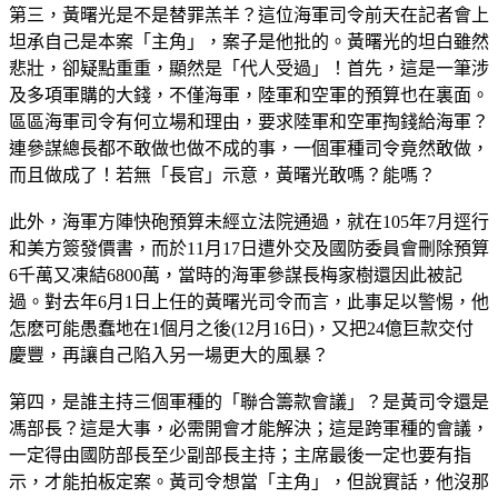
第三，黃曙光是不是替罪羔羊？這位海軍司令前天在記者會上
坦承自己是本案「主角」，案子是他批的。黃曙光的坦白雖然
悲壯，卻疑點重重，顯然是「代人受過」！首先，這是一筆涉
及多項軍購的大錢，不僅海軍，陸軍和空軍的預算也在裏面。
區區海軍司令有何立場和理由，要求陸軍和空軍掏錢給海軍？
連參謀總長都不敢做也做不成的事，一個軍種司令竟然敢做，
而且做成了！若無「長官」示意，黃曙光敢嗎？能嗎？
此外，海軍方陣快砲預算未經立法院通過，就在105年7月逕行
和美方簽發價書，而於11月17日遭外交及國防委員會刪除預算
6千萬又凍結6800萬，當時的海軍參謀長梅家樹還因此被記
過。對去年6月1日上任的黃曙光司令而言，此事足以警惕，他
怎麽可能愚蠢地在1個月之後(12月16日)，又把24億巨款交付
慶豐，再讓自己陷入另一場更大的風暴？
第四，是誰主持三個軍種的「聯合籌款會議」？是黃司令還是
馮部長？這是大事，必需開會才能解決；這是跨軍種的會議，
一定得由國防部長至少副部長主持；主席最後一定也要有指
示，才能拍板定案。黃司令想當「主角」，但說實話，他沒那