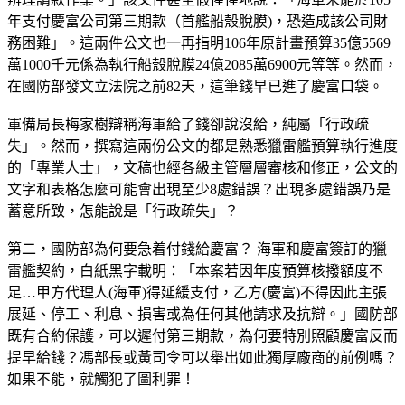
年支付慶富公司第三期款（首艦船殼脫膜)，恐造成該公司財
務困難」。這兩件公文也一再指明106年原計畫預算35億5569
萬1000千元係為執行船殼脫膜24億2085萬6900元等等。然而，
在國防部發文立法院之前82天，這筆錢早已進了慶富口袋。
軍備局長梅家樹辯稱海軍給了錢卻說沒給，純屬「行政疏
失」。然而，撰寫這兩份公文的都是熟悉獵雷艦預算執行進度
的「專業人士」，文稿也經各級主管層層審核和修正，公文的
文字和表格怎麼可能會出現至少8處錯誤？出現多處錯誤乃是
蓄意所致，怎能說是「行政疏失」？
第二，國防部為何要急着付錢給慶富？ 海軍和慶富簽訂的獵
雷艦契約，白紙黑字載明：「本案若因年度預算核撥額度不
足…甲方代理人(海軍)得延緩支付，乙方(慶富)不得因此主張
展延、停工、利息、損害或為任何其他請求及抗辯。」國防部
既有合約保護，可以遲付第三期款，為何要特別照顧慶富反而
提早給錢？馮部長或黃司令可以舉出如此獨厚廠商的前例嗎？
如果不能，就觸犯了圖利罪！