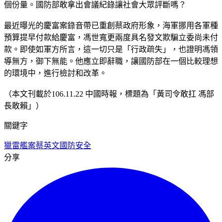
個份量。國防部敢拿出會議紀錄讓社會大眾評斷嗎？
最近曝光的慶富案錄音帶已重創蔡政府形象，海軍挪用各軍種
預算提早付款給慶富，馮世寬更兩度具名發文欺騙立委尚未付
款。即使如軍方所言，這一切只是「行政疏失」，也證明馮領
導無方，御下無能。他應立即辭職，讓國防部在一個比較理想
的環境中，進行檢討和改革。
（本文刊載於106.11.22 中國時報，標題為「黃司令敢扛 馮部
長敢賴」）
關鍵字
獵雷艦案
蔡英文
國防安全
分享