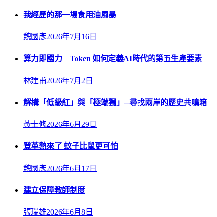
我經歷的那一場食用油風暴
魏國彥
2026年7月16日
算力即國力 Token 如何定義AI時代的第五生產要素
林建甫
2026年7月2日
解構「低級紅」與「極端獨」─尋找兩岸的歷史共鳴箱
黃士修
2026年6月29日
登革熱來了 蚊子比鼠更可怕
魏國彥
2026年6月17日
建立保障教師制度
張瑞雄
2026年6月8日