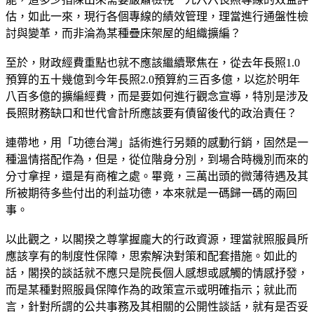
估，如此一來，現行各個專線的績效管理，理當進行通盤性檢
討與變革，而非淪為某種疊床架屋的組織擴編？
至於，財政經費重點也就不應該繼續聚焦在，從去年長照1.0
預算的五十幾億到今年長照2.0預算約三百多億，以迄於明年
八百多億的擴編經費，而是要如何進行觀念宣導，特別是涉及
長照財務缺口和世代會計所應該要有債留後代的政治責任？
連帶地，用「功德台灣」話術進行另類的感動行銷，固然是一
種溫情搭配作為，但是，從位階身分別，到場合時機別而來的
分寸拿捏，還是有商榷之處。畢竟，三萬出頭的微薄待遇及其
所被期待多些付出的利益功德，本來就是一碼歸一碼的兩回
事。
以此觀之，以閣揆之尊掌握龐大的行政資源，理當就照服員所
應該享有的制度性保障，思索解決對策和配套措施。如此的
話，閣揆的談話就不應只是院長個人感想或感觸的情感抒發，
而是某種對照服員保障作為的政策宣示或明確指示；就此而
言，針對所謂的公共事務及其相關的公開性談話，就有是否妥