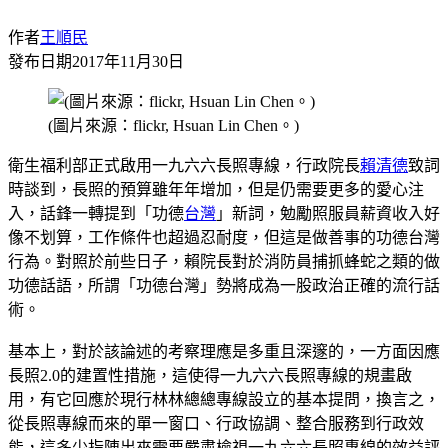
作者
王順民
發布日期
2017年11月30日
(圖片來源：flickr, Hsuan Lin Chen。)
衛生福利部正式啟用一九六六長照專線，行政院長
賴清德
致詞
時談到，長照的預算雖年年增加，但是仍需要更多的愛心注
入，話鋒一轉提到「功德
台灣
」新詞，勉勵照服員薪資收入好
像不划算，工作條件也超過忍耐度，但這是做善事的功德台灣
行為。對照於前些日子，賴院長對於消防員捕抓蜂蛇之類的做
功德話語，所謂「功德台灣」勢將成為一股政治正確的流行話
術。
基本上，對於該論述的考察理應是多重且深邃的，一方面因應
長照2.0的建置性措施，這使得一九六六長照專線的規畫啟
用，有它回應於現行林林總總專線設立的基本提問，換言之，
從長照專線而來的單一窗口、行政協調、整合服務到行政效
能，這多少指陳出來需要嚴肅檢視一九六六長照專線的效益評