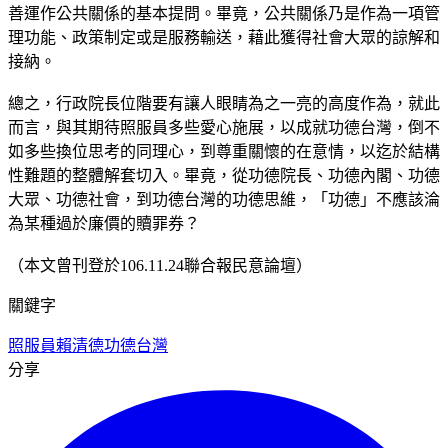
善運作公共關係的基本提問。畢竟，公共關係乃是作為一項管
理功能、政策制定或是服務輸送，藉此獲得社會大眾的諒解和
接納。
總之，行政院長位階要有讓人眼睛為之一亮的高度作為，就此
而言，與其期待照服員多些愛心施展，以成就功德台灣，倒不
如多些換位思考的同理心，到尊重關懷的在意情，以迄於結構
性難題的整體解套切入。畢竟，從功德院長、功德內閣、功德
大眾、功德社會，到功德台灣的功德思維，「功德」不應該淪
為某種過於廉價的贖罪券？
（本文曾刊登於106.11.24聯合報民意論壇）
關鍵字
照服員
賴清德
功德台灣
分享