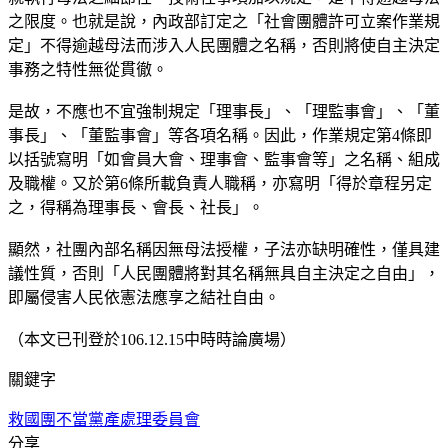
之限度。也就是說，內政部訂定之「社會團體許可立案作業規
定」不得逾越母法而涉入人民團體之名稱，否則將使自主決定
事務之特性無從貫徹。
是故，不應也不宜強制規定「理事長」、「理監事會」、「董
事長」、「董監事會」等各項名稱。因此，作業規定第4條即
以括號寫明「如會員大會、理事會、監事會等」之名稱、組成
及職權。又於第6條所載負責人職稱，亦寫明「得於章程另定
之，得稱為理事長、會長、社長」。
顯然，社團內部名稱因無母法授權，子法亦缺明確性，僅具建
議性質，否則「人民團體將對其名稱無具自主決定之自由」，
即屬侵害人民依憲法應享之結社自由。
（本文已刊登於106.12.15中時時論廣場）
關鍵字
救國團
不當黨產處理委員會
分享