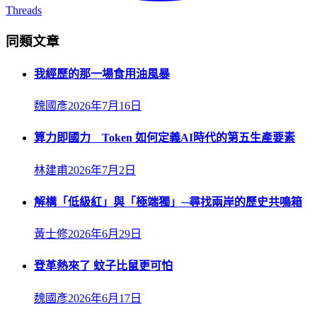
Threads
同類文章
我經歷的那一場食用油風暴
魏國彥
2026年7月16日
算力即國力 Token 如何定義AI時代的第五生產要素
林建甫
2026年7月2日
解構「低級紅」與「極端獨」─尋找兩岸的歷史共鳴箱
黃士修
2026年6月29日
登革熱來了 蚊子比鼠更可怕
魏國彥
2026年6月17日