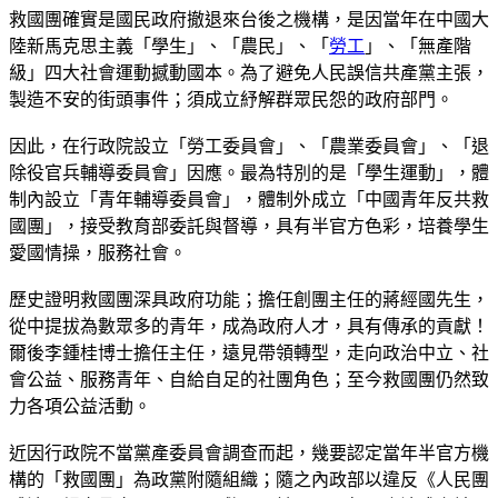
救國團確實是國民政府撤退來台後之機構，是因當年在中國大
陸新馬克思主義「學生」、「農民」、「
勞工
」、「無產階
級」四大社會運動撼動國本。為了避免人民誤信共產黨主張，
製造不安的街頭事件；須成立紓解群眾民怨的政府部門。
因此，在行政院設立「勞工委員會」、「農業委員會」、「退
除役官兵輔導委員會」因應。最為特別的是「學生運動」，體
制內設立「青年輔導委員會」，體制外成立「中國青年反共救
國團」，接受教育部委託與督導，具有半官方色彩，培養學生
愛國情操，服務社會。
歷史證明救國團深具政府功能；擔任創團主任的蔣經國先生，
從中提拔為數眾多的青年，成為政府人才，具有傳承的貢獻！
爾後李鍾桂博士擔任主任，遠見帶領轉型，走向政治中立、社
會公益、服務青年、自給自足的社團角色；至今救國團仍然致
力各項公益活動。
近因行政院不當黨產委員會調查而起，幾要認定當年半官方機
構的「救國團」為政黨附隨組織；隨之內政部以違反《人民團