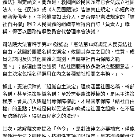
體法》規定函文。問題是，救國團於民國78年已合法成立社團
法人，在《民法》或《人民團體法》皆無禁止規定，亦經內政
部函復備查下，主管機關如此介入，是否侵犯憲法規定的「結
社自由權」呢？人民團體的組織章程得否自訂「負責人」職
稱、得否以團務指導委員會代替理事會決議？
司法院大法官釋字第479號認為「憲法第14條規定人民有結社
自由。就關於團體名稱之選定，攸關其存立之目的、性質、成
員之認同及與其他團體之識別，自屬結社自由保障之範
圍。」；該理由書也強調「結社團體得依多數決之整體意志，
自主決定包括名稱選用在內之各種結社相關之事務。」。
據此，憲法保障的「組織自主決定」理應涵蓋社團名稱、幹部
名稱，甚至決策組織名稱；至於需要憲法授權的，是民主決策
程序、會員加入與退出等保障權能，才是國家保障「結社自由
權」的重點；這就是何以民法第49條規定社團之組織，在不違
反決議程序，得以章程定之的法理。
其次，該解釋文亦提及「命令」，是對法律之必要補充，僅能
就執行母法之細節性、技術性事項加以規定，是不得逾越母法