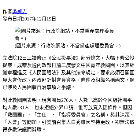
作者
吳威志
發布日期
2017年12月19日
(圖片來源：行政院網站，不當黨產處理委員會。)
立法院12日三讀修正《公民投票法》部分條文，大幅下修公投
提案、成案及通內政部日前二度發文中國青年救國團，以其組
織章程違反《人民團體法》及其他法令規定，要求必須召開團
員大會修改。內政部針對會員資格、條件及組織名稱函文，顯
已涉及人民團體自治事項之爭議。
對此救國團表明，現有團員270人，人數已高於全國級社團平
均人數231人，也未拒絕外界申請，惟可放寬入團條件。但因
「救國團」、「主任」、「指導委員會」之名稱，與其決策、
「入會」等問題，引發前召集人白秀雄因堅持更改，卻無法取
得多數決議而辭職。