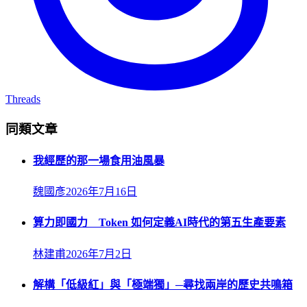
Threads
同類文章
我經歷的那一場食用油風暴
魏國彥
2026年7月16日
算力即國力 Token 如何定義AI時代的第五生產要素
林建甫
2026年7月2日
解構「低級紅」與「極端獨」─尋找兩岸的歷史共鳴箱