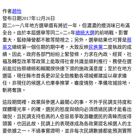
作者
趙怡
發布日期
2017年12月26日
距二○一八年地方選舉還有將近一年，但濃濃的煙消味已布滿
全台。由於本屆選舉等同二○二○年
總統大選
的前哨戰，影響
重大，藍綠陣營都不敢等閒視之；另外，選舉結果也可算是
蔡
英文
總統第一個任期的期中考，大致反映
民進黨
二度執政的成
績。因此，政府各部門紛紛上緊發條，力求在內政、經貿、社
福及轉型改革等政策上能取得社會共識並順利推行，務使在選
前能拉抬蔡總統和賴閣揆快速下滑的施政滿意度；至於在地方
選區，現任縣市首長更卯足全勁推動各項城鄉建設以尋求連
任，非現任的候選人也摩拳擦掌，審度情勢，準備攻城掠地，
斬將奪旗。
這段期間裡，政黨與參選人最關心的事，不外乎民調支持度和
媒體曝光率。的確，選民的態度與傾向必須透過民調才能看出
端倪，且民調支持愈高的人愈容易爭取游離選民的青睞而拔得
頭籌，也因此故，民調上的表現遂成為各政黨提名候選人的主
要依據之一。不過事實證明，並非每次民調數據都能預測實際