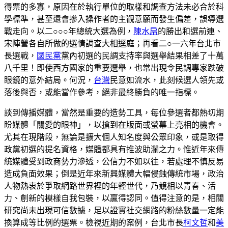
得票的多寡，原因在於執行單位的取樣和調查方法未必合於科
學標準，甚至還會摻入操作者的主觀意願而發生偏差，誤導選
戰走向。以二○○○年總統大選為例，
陳水扁
的勝出和選前連、
宋陣營各自所做的選情調查大相逕庭；再看二○一六年台北市
長選戰，
國民黨
黨內初選的民調支持率與選舉結果相差了十萬
八千里！即使西方國家的重要選舉，也常出現令民調專家跌破
眼鏡的意外結局。何況，
台灣
民意如流水，此刻候選人領先或
落後與否，或能當作參考，絕非最終勝負的唯一指標。
談到傳播媒體，當然是重要的造勢工具，每位參選者都熱切期
盼媒體「關愛的眼神」，以搶到在版面或螢幕上亮相的機會。
尤其在現階段，無論是擴大個人知名度與公眾印象，或是取得
政黨初選的提名資格，媒體都具有推波助瀾之力。惟近年來傳
統媒體受到政商勢力滲透，公信力不如以往，若處理不慎反易
造成負面效果；倒是近年來新興媒體大幅侵蝕傳統市場，政治
人物熱衷於爭取網路世界裡的年輕世代，乃競相以青春、活
力、創新的模樣自我包裝，以贏得認同。值得注意的是，相關
研究尚未出現可信數據，足以證實社交網路的粉絲數量一定能
換算成等比例的選票。檢視近期的案例，台北市長
柯文哲
和
美