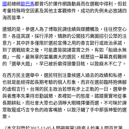
國
前總統
歐巴馬
都曾巧於運作網路動員而在選戰中得利，但若
考量特殊時空因素及其他主客觀條件，成功的先例未必放諸四
海而皆準。
遺憾的是，參選人為了博取民調佳績與媒體觸及，往往挖空心
思，各逞其謀，採行浮誇、矯飾的公關技巧冀圖招引公眾的注
意力，其中許多僅限於選前宣傳之用的善言懿行或政治承諾，
到了選戰結束之後，可能盡皆拋諸雲霄之外，有如「船過水無
痕」一般。最無辜的當屬廣大的選民，經歷這一幕幕真假難辨
的「選舉大戲」，早已被折磨得頭暈目眩，以致麻木不仁了。
在西方民主選舉中，選民特別注重候選人過去的政績和私德，
也就是能經得起長期考驗的個人形象，而非在選前臨時抱佛腳
的虛假言行。台灣的民主政治若想有步上正軌的一日，選舉參
與者應率先秉持忠勤誠懇、表裡如一的態度，踏踏實實地從事
長期耕耘，而社會大眾也必須睜大眼睛擇優而選，不可昧於譁
眾取寵或巧言令色的政客嘴臉，以致汙衊了手中那張神聖的選
票。
（本文刊登於2017-12-05人間福報第5版奇人妙事人間百年筆