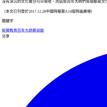
沒有深沉的文化養分可以吸收，而這些百年大師們各個都是文
（本文已刊登於2017.12.28中國時報第A14版時論廣場）
關鍵字
新聞教育
百年大師
鄭貞銘
分享