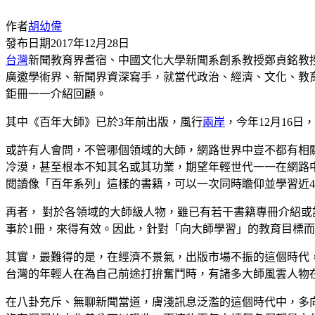
作者
胡幼偉
發布日期
2017年12月28日
台灣
新聞教育界耆宿、中國文化大學新聞系創系教授鄭貞銘教
廣邀學術界、新聞界資深寫手，就當代政治、經濟、文化、教
鉅冊一一介紹回顧。
其中《百年大師》已於3年前出版，風行
兩岸
，今年12月16
或許有人會問，不管哪個領域的大師，網路世界中豈不都有相
冷漠，甚至根本不知其名或其功業，期望年輕世代一一在網路
閱讀像「百年系列」這樣的書籍，可以一次同時瞻仰並學習近4
再者， 對於各領域的大師級人物，雖已有若干書籍專冊介紹或
事於1冊，來得有效。因此，針對「向大師學習」的教育目標
其實，最難得的是，在經濟不景氣，出版市場不振的這個時代
台灣的年輕人在為自己前途打拚奮鬥時，有諸多大師風雲人物
在八卦充斥、無聊新聞當道，膚淺訊息泛濫的這個時代中，多