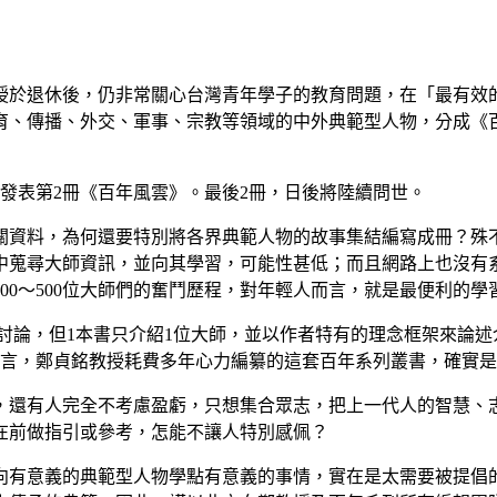
授於退休後，仍非常關心台灣青年學子的教育問題，在「最有效
育、傳播、外交、軍事、宗教等領域的中外典範型人物，分成《
日，發表第2冊《百年風雲》。最後2冊，日後將陸續問世。
關資料，為何還要特別將各界典範人物的故事集結編寫成冊？殊不
中蒐尋大師資訊，並向其學習，可能性甚低；而且網路上也沒有
00～500位大師們的奮鬥歷程，對年輕人而言，就是最便利的學
討論，但1本書只介紹1位大師，並以作者特有的理念框架來論
而言，鄭貞銘教授耗費多年心力編纂的這套百年系列叢書，確實
，還有人完全不考慮盈虧，只想集合眾志，把上一代人的智慧、
在前做指引或參考，怎能不讓人特別感佩？
向有意義的典範型人物學點有意義的事情，實在是太需要被提倡