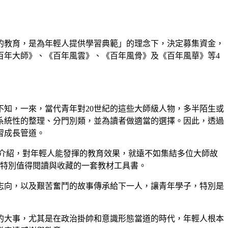
的教育，是為年輕人提供學習典範」的理念下，決定募集資金，
百年大師》、《百年風雲》、《百年風骨》及《百年風華》等4
知，一來，當代青年對20世紀的這些大師級人物，多半陌生或
系統性的整理、分門別類，並為讀者做適當的選擇。因此，透過
習成長管道。
述介紹，對年輕人能發揮的教育效果，就遠不如集結多位大師故
是特別值得閱讀與收藏的一套教材工具書。
志向，以及艱苦奮鬥的故事傳承給下一人，讓青年學子，特別是
的大事，尤其是在政治掛帥和意識形態當道的時代，年輕人根本