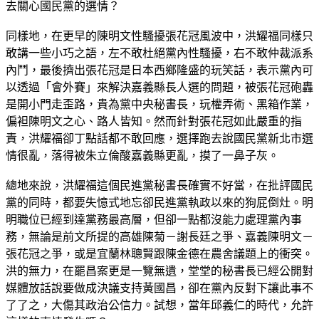
去關心國民黨的選情？
同樣地，在更早的陳明文性騷擾張花冠風波中，洪耀福同樣只
敢講一些小巧之語，左不敢杜絕黨內性騷擾，右不敢仲裁派系
內鬥，最後擠出張花冠是日本西鄉隆盛的玩笑話，表示黨內可
以透過「會外賽」來解決嘉義縣長人選的問題，被張花冠砲轟
是開小門走歪路，貴為黨中央秘書長，玩權弄術、黑箱作業，
偏袒陳明文之心、路人皆知。然而針對張花冠如此嚴重的指
責，洪耀福卻丁點話都不敢回應，選擇跑去說國民黨新北市選
情很亂，落得被朱立倫酸嘉義縣更亂，摸了一鼻子灰。
總地來說，洪耀福這個民進黨秘書長確實不好當，在批評國民
黨的同時，都要失憶式地忘卻民進黨執政以來的狗屁倒灶。明
明職位已經到達黨務最高層，但卻一點都沒能力處理黨內事
務，無論是前文所提的高雄陳菊－謝長廷之爭、嘉義陳明文－
張花冠之爭，或是宜蘭林聰賢跟陳金德在農舍議題上的衝突。
洪的無力，在罷昌案更是一覽無遺，堂堂的秘書長已經公開對
媒體放話說要做成決議支持黃國昌，卻在黨內反對下讓此事不
了了之，大傷其政治公信力。試想，當年邱義仁的時代，允許