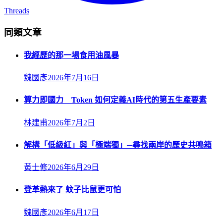
Threads
同類文章
我經歷的那一場食用油風暴
魏國彥
2026年7月16日
算力即國力 Token 如何定義AI時代的第五生產要素
林建甫
2026年7月2日
解構「低級紅」與「極端獨」─尋找兩岸的歷史共鳴箱
黃士修
2026年6月29日
登革熱來了 蚊子比鼠更可怕
魏國彥
2026年6月17日