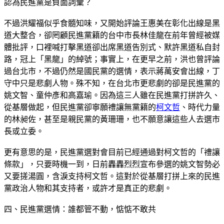
認為民進黨是負面詞彙？
不過洪耀福似乎食髓知味，又開始評論王惠美在彰化出線是黑
道大整合，卻罔顧民進黨籍的台中市長林佳龍在前年曾經被媒
體批評，口裡喊打擊黑道卻出席黑道告別式、默許黑道私自封
路，冠上「黑龍」的綽號；事實上，在更早之前，洪也曾評論
過台北市，不過仍然是國民黨的選情，表示蔣萬安會出線，丁
守中只是悲劇人物。殊不知，在台北市更悲劇的卻是民進黨的
姚文智、童仲彥和高嘉瑜。因為這三人雖在民進黨打拼許久、
從基層做起，但民進黨卻寧願禮讓無黨籍的
柯文哲
、時代力量
的林昶佐，甚至是親民黨的黃珊珊，也不願意讓這些人去選市
長或立委。
更有意思的是，民進黨選對會目前已經通過對柯文哲的「禮讓
條款」，只要時機一到，日前轟轟烈烈宣布參選的姚文智勢必
又要搓湯圓，含淚支持柯文哲。這對於從基層打拼上來的民進
黨政治人物和其支持者，或許才是真正的悲劇。
四、民進黨選情：誰都管不動，惦惦不敢共