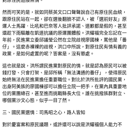
對原住民這般無情。
然而可笑的是，就如同蔡英文口口聲聲說自己有原住民血統，
跟原住民站在一起，卻在選後翻臉不認人，被「選前好友」原
運人士馬躍．比吼和巴奈等人批評承諾、道歉都是假的，甚至
還趁下雨驅離在凱道抗議的原運團體般。洪耀福完全忘記在一
年前，民進黨立委邱議瑩公然在立院歧視廖國棟，罵他是「番
仔」。這麼赤裸裸的歧視，洪口中所說，對原住民有情有義的
政黨，是如何處置的呢？答案是，沒有懲處。
這也就是說，洪所謂民進黨對原民的情，就是認為原民可以被
錢打發、只會打架、是邱所稱「無法溝通的番仔」，使得原民
始終無法在民進黨擔任重要職位。對比於洪所批評的國民黨，
出身阿美族的廖國棟卻可以擔任立院一把手，在黨內具重要地
位的黨團總召，甚至進而挑戰縣長大位。誰在挑撥族群對立、
哪個黨沙文心態，似乎一目了然。
三、國民黨選情：司馬昭之心，路人皆知
對於慶富案和原民議題，或許還可以說是洪耀福個人能力不