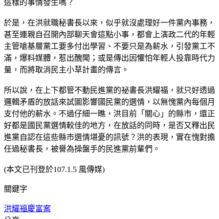
這樣的事情發生嗎？
於是，在洪就職秘書長以來，似乎就沒處理好一件黨內事務，
甚至連親自召開內部聊天會這點小事，都會上演政二代的年輕
主管嗆基層黨工要多付出學習、不要只是為薪水，引發黨工不
滿，爆料媒體，惹出醜聞；或是傳出因懼怕年輕人投靠時代力
量，而將取消民主小草計畫的傳言。
所以說，在上下都管不動民進黨的祕書長洪耀福，就只好透過
邏輯矛盾的放話來試圖影響國民黨的選情，以無愧黨內每個月
支付他的薪水。不過仔細一瞧，洪目前「關心」的縣市，還正
好都是國民黨選情較佳的地方，在放話的同時，是否又釋出民
進黨自認在這些縣市選情堪憂的訊號？洪的表現，實在愧對擔
任過秘書長，被譽為操盤手的民進黨前輩們。
(本文已刊登於107.1.5 風傳媒)
關鍵字
洪耀福
慶富案