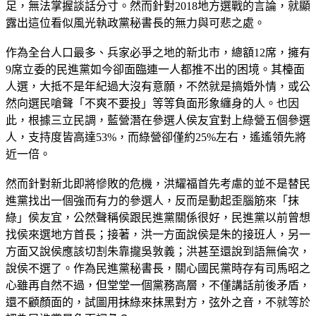
足，無法掌握談話分寸。然而針對2018地方選戰的言論，就顯
露出這位看似風光執政黨秘書長的無力與可悲之處。
作為全台人口最多、兵家必爭之地的新北市，總額12席，擁有
9席立委的民進黨如今卻面臨連一人都推不出的困境。其檯面
人選，大抵不是年紀過大沒有意願，不然就是搞婚外情，或公
然向選民嗆聲「不爽不要投」等等負面形象纏身的人。也因
此，根據三立民調，藍營潛在參選人侯友宜對上綠營五個參選
人，支持度皆高達53%，而綠營卻僅約25%左右，遙遙領先將
近一倍。
然而針對新北即將慘敗的危機，洪耀福首先考慮的並不是替民
進黨找出一個強而有力的參選人，反而是動起歪腦筋來「抹
綠」侯友宜，公然聲稱侯跟民進黨關係很好，民進黨以前曾想
找侯來選地方首長；接著，洪一方面說侯是朱的接班人，另一
方面又說侯應該切割朱靠攏吳敦義；洪甚至還說到語無倫次，
說侯不選了。作為民進黨秘書長，關心國民黨時存有司馬昭之
心雖再自然不過，但堂堂一個黨務高層，不僅講話前後矛盾，
還不顧顏面的，試圖用抹綠來抹黑對方，弦外之音，不就等於