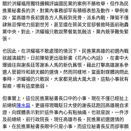
關於洪耀福用獨特邏輯評論國民黨的案例不勝枚舉，但作為民
進黨秘書長的洪，對黨內事務卻罕有積極表態及動作。舉例來
說，當高雄市長初選各方人馬殺到見骨、派系內戰，陳菊不僅
肆無忌憚地力挺劉世芳，甚至還在蔡英文官邸餐敘時面前砲轟
黨中央，對此，洪耀福只敢說聚餐氣氛融洽，黨內競爭難免緊
張。
也因此，在洪耀福不敢處理的情況下，民進黨高雄的初選內戰
就越演越烈，日前陳菊更出版新書《花內心內話》，在書中大
爆過往與謝長廷等謝系人馬的新仇舊恨，藉此打擊高雄謝系參
選人管碧玲和趙天麟的選情。然而同樣地，當面對媒體詢問此
事時，洪耀福仍只敢說，大家都見過大風大浪，這點小事就有
裂痕，哪有這麼脆弱。
但事實上，這位民進黨秘書長口中的小事，現在不僅已經扯上
前總統
陳水扁
，更逼得現職駐日大使的謝長廷跑回高雄親自求
證，向媒體表示對於這件事內心有點抽痛。也就是說，一件涉
及前總統、前行政院長、現任高雄市長、民進黨初選選情的
事，在民進黨秘書長眼中只是小事，而這位秘書長反而卻寧願