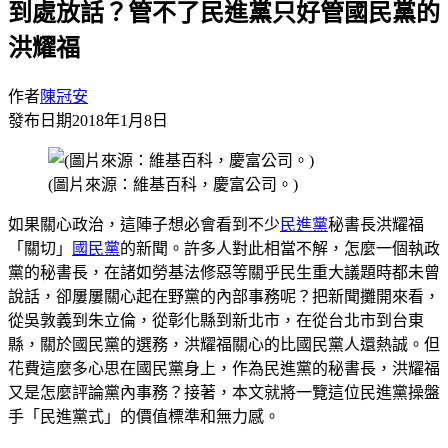
到處放話？管不了民進黨只好管國民黨的
洪耀福
作者
陳冠安
發布日期
2018年1月8日
(圖片來源：維基百科，慶富公司。)
如果關心政治，這陣子想必會看到不少
民進黨
秘書長洪耀福
「關切」
國民黨
的新聞。許多人對此相當不解，怎麼一個執政
黨的秘書長，在諸如勞基法修惡等關乎民生重大議題時都未曾
說話，卻屢屢關心起在野黨的內部事務呢？把新聞攤開來看，
從吳敦義到朱立倫，從彰化縣到新北市，在從台北市到台東
縣，關於國民黨的選務，洪耀福關心的比國民黨人還熱誠。但
花費這麼多心思在國民黨身上，作為民進黨的秘書長，洪耀福
又是怎麼評論黨內事務？接著，本文就將一覽這位民進黨操盤
手「民進黨式」的價值標準和無力感。