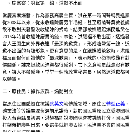
一、慶富案：嗆聲第一線、道歉不出面
當慶富案爆發，作為黨務高層主管，洪在第一時間聲稱民進黨
從2008年以來，從未收過陳慶男半毛錢，甚至還嗆聲吳敦義說
敢不敢對天發誓沒收過陳的捐款。結果卻被媒體踢爆民進黨在
2015年時曾收過陳慶男的錢。事後，洪耀福不敢出面，透過發
言人王閔生向外界表達「最深的歉意」，形成嗆聲第一線、道
歉不出面的有趣形象。更有意思的是，在跟媒體茶敘時，洪耀
福反而侃侃而談他的「最深歉意」，表示陳的小額捐款難有對
價關係，誰來捐款民進黨都很感謝。言下之意就是絲毫沒有歉
意，讓人不禁感嘆，堂堂一個執政黨秘書長，居然連道歉都可
以轉彎。
二、原住民：操作族群、煽動對立
當原住民團體還在抗議
蔡英文
就傳統領域、原住民
轉型正義
、
礦業法等等議題違背選前承諾時，對於國民黨原民立委廖國棟
投入台東縣長初選，洪耀福卻說廖國棟會被錢給打發，國民黨
打架時把廖叫出來，要選舉就把廖丟掉，民進黨不會向國民黨