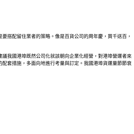
是要搭配留住業者的策略。像是百貨公司的周年慶，買千送百，
，建議我國港埠既然公司化就該朝向企業化經營，對港埠營運者來
的配套措施，多面向地進行考量與訂定。我國港埠貨運量節節衰