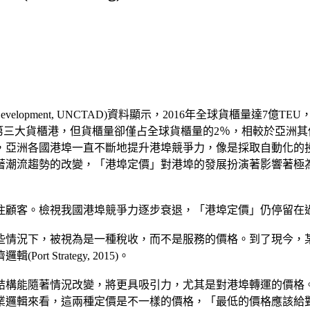
ade and Development, UNCTAD)資料顯示，2016年全球貨櫃量達
第三大貨櫃港，但貨櫃量卻僅占全球貨櫃量的2％，相較於亞洲
，亞洲各國港埠一直不斷地提升港埠競爭力，像是採取自動化的
著潮流趨勢的改變，「港埠定價」對港埠的發展扮演著影響著極
住顧客。檢視我國港埠競爭力逐步衰退，「港埠定價」仍停留在
些情況下，被視為是一種稅收，而不是服務的價格。到了現今，
Strategy, 2015)。
結構能隨著情況改變，將更具吸引力，尤其是對港埠轉運的價格。
業邏輯來看，這兩種定價是不一樣的價格，「最低的價格應該給