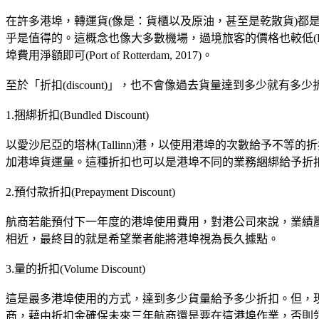
在許多港埠，轉運貨(像是：貨櫃以及原油，甚至是乾散貨)
乎是值得的。這概念也像大多數機場，過境旅客的價格也較低(Port 
埠費用淨額即可(Port of Rotterdam, 2017)。
至於「折扣(discount)」，也不會像過去貨量達到多少就有多少折扣
1.捆綁折扣(Bundled Discount)
以愛沙尼亞的塔林(Tallinn)港，以使用港埠的次數給予不等的折扣
加港埠貨運量。這種折扣也可以是港埠不同的業務綑綁給予折
2.預付款折扣(Prepayment Discount)
航商若能預付下一年度的港埠使用費用，對港公司來說，業績
相近，最終目的就是希望業者能將港埠視為長久據點。
3.量的折扣(Volume Discount)
這是最多港埠使用的方式，達到多少貨量給予多少折扣。但，
商，藉由折扣金確保未來三年航商還是要在這港埠作業，否則