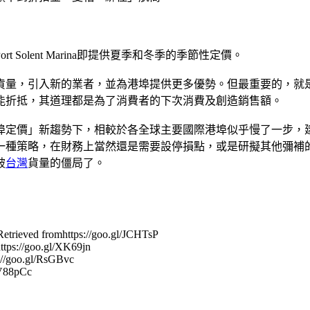
olent Marina即提供夏季和冬季的季節性定價。
貨量，引入新的業者，並為港埠提供更多優勢。但最重要的，就
能折抵，其道理都是為了消費者的下次消費及創造銷售額。
港埠定價」新趨勢下，相較於各全球主要國際港埠似乎慢了一步
一種策略，在財務上當然還是需要設停損點，或是研擬其他彌補
破
台灣
貨量的僵局了。
 Retrieved fromhttps://goo.gl/JCHTsP
ttps://goo.gl/XK69jn
s://goo.gl/RsGBvc
/V88pCc