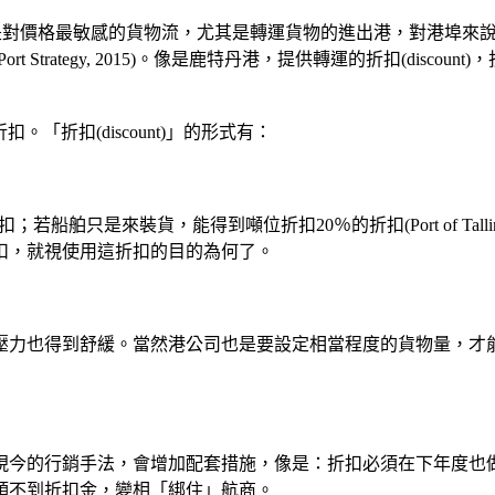
都是對價格最敏感的貨物流，尤其是轉運貨物的進出港，對港埠來
Strategy, 2015)。像是鹿特丹港，提供轉運的折扣(disc
。「折扣(discount)」的形式有：
；若船舶只是來裝貨，能得到噸位折扣20％的折扣(Port of Tal
扣，就視使用這折扣的目的為何了。
壓力也得到舒緩。當然港公司也是要設定相當程度的貨物量，才
現今的行銷手法，會增加配套措施，像是：折扣必須在下年度也
領不到折扣金，變相「綁住」航商。