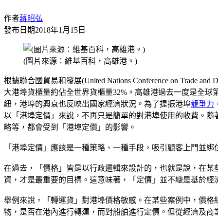
作者
蔣昭弘
發布日期
2018年1月15日
(圖片來源：維基百科，高雄港。)
根據聯合國貿易和發展(United Nations Conference on Tr
大港埠貨櫃量約佔全世界貨櫃量32%。高雄港過去一度是全球
紐，港埠的興衰也反映出國家經濟狀況。為了提振港埠
競爭力
以「港埠定價」來說，不再只是簡單的對港埠使用的收費。隨
略等，都會受到「港埠定價」的影響。
「港埠定價」應該是一種策略、一種手段，吸引顧客上門並綁
在過去，「價格」皆是以行政邏輯來設計的，也就是說，在某
資，才是最重要的目標。這意味著，「定價」並不總是基於經濟邏輯(Port 
舉例來說，「轉運貨」對港埠價格敏感。在某些案例中，價格
物，是否在港內進行轉運，而對船舶進行定價。但從經濟及商