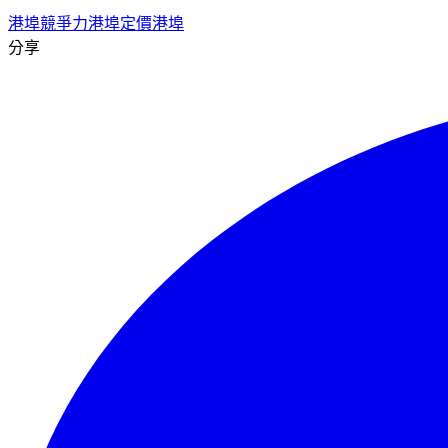
港埠競爭力
港埠定價
港埠
分享