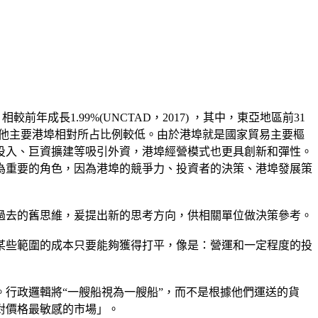
7億TEU，相較前年成長1.99%(UNCTAD，2017) ，其中，東亞地區前31
其他主要港埠相對所占比例較低。由於港埠就是國家貿易主要樞
投入、巨資擴建等吸引外資，港埠經營模式也更具創新和彈性。
為重要的角色，因為港埠的競爭力、投資者的決策、港埠發展策
過去的舊思維，爰提出新的思考方向，供相關單位做決策參考。
某些範圍的成本只要能夠獲得打平，像是：營運和一定程度的投
行政邏輯將“一艘船視為一艘船”，而不是根據他們運送的貨
對價格最敏感的市場」。