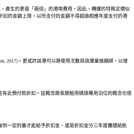
說，產生的更是「兩倍」的港埠費用。因此，轉運的特殊定價似
ount)，折扣的金額上限，以所支付的金額不得超過相應年度支付的港
linn, 2017)。更或許該港可以將使用次數與貨運量做綑綁，以增
能有此預付款折扣。這概念跟長期租用碼頭專用泊位的概念也很
做到一定的量才能給予折扣金，或是折扣金分三年度攤還給航