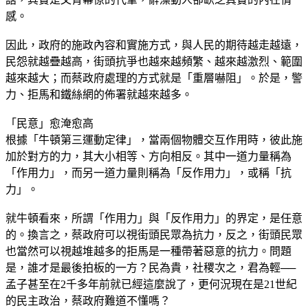
感。
因此，政府的施政內容和實施方式，與人民的期待越走越遠，
民怨就越疊越高，街頭抗爭也越來越頻繁、越來越激烈、範圍
越來越大；而蔡政府處理的方式就是「重層嚇阻」。於是，警
力、拒馬和鐵絲網的佈署就越來越多。
「民意」愈淹愈高
根據「牛頓第三運動定律」，當兩個物體交互作用時，彼此施
加於對方的力，其大小相等、方向相反。其中一道力量稱為
「作用力」，而另一道力量則稱為「反作用力」，或稱「抗
力」。
就牛頓看來，所謂「作用力」與「反作用力」的界定，是任意
的。換言之，蔡政府可以視街頭民眾為抗力，反之，街頭民眾
也當然可以視越堆越多的拒馬是一種帶著惡意的抗力。問題
是，誰才是最後拍板的一方？民為貴，社稷次之，君為輕──
孟子甚至在2千多年前就已經這麼說了，更何況現在是21世紀
的民主政治，蔡政府難道不懂嗎？