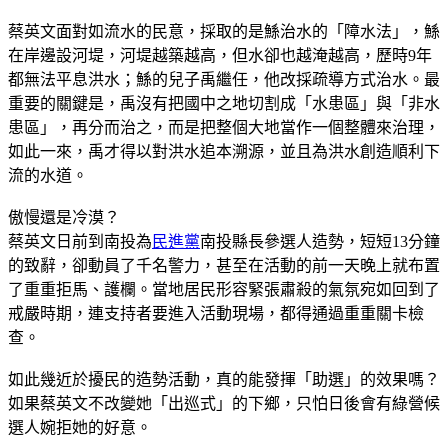
蔡英文面對如流水的民意，採取的是鯀治水的「障水法」，鯀
在岸邊設河堤，河堤越築越高，但水卻也越淹越高，歷時9年
都無法平息洪水；鯀的兒子禹繼任，他改採疏導方式治水。最
重要的關鍵是，禹沒有把國中之地切割成「水患區」與「非水
患區」，再分而治之，而是把整個大地當作一個整體來治理，
如此一來，禹才得以對洪水追本溯源，並且為洪水創造順利下
流的水道。
傲慢還是冷漠？
蔡英文日前到南投為
民進黨
南投縣長參選人造勢，短短13分鐘
的致辭，卻動員了千名警力，甚至在活動的前一天晚上就布置
了重重拒馬、護欄。當地居民形容緊張肅殺的氣氛宛如回到了
戒嚴時期，連支持者要進入活動現場，都得通過重重關卡檢
查。
如此幾近於擾民的造勢活動，真的能發揮「助選」的效果嗎？
如果蔡英文不改變她「出巡式」的下鄉，只怕日後會有綠營候
選人婉拒她的好意。