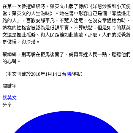
在第一次參選總統時，蔡英文出版了傳記《洋蔥炒蛋到小英便
當：蔡英文的人生滋味》。她在書中形容自己是個「靠牆邊走
路的人」，喜歡安靜平凡、不惹人注意。在沒有掌握權力時，
這樣的性格會被認為是低調平實，不算缺點；但是如今的蔡英
文還是如此孤僻、與人民距離如此遙遠，那麼，人們的感覺將
是傲慢，與冷漠。
蔡總統，別再躲在拒馬後面了，請再靠近人民一點，聽聽他們
的心聲。
（本文刊載於2018年1月14日
台灣
醒報）
關鍵字
蔡英文
分享