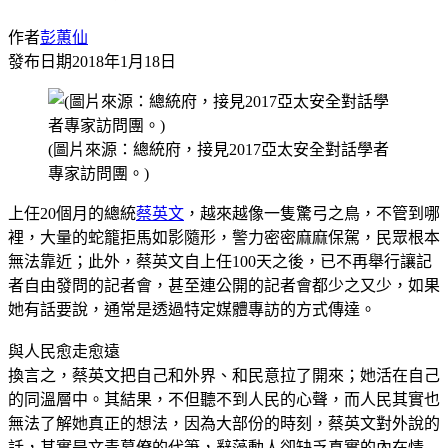
作者
彭蕙仙
發布日期
2018年1月18日
(圖片來源：總統府，接見2017亞太安全對話學者
專家訪問團。)
上任20個月的總統
蔡英文
，越來越像一隻驚弓之鳥，不管到哪
裡，大量的蛇籠拒馬如影隨形，警力密密麻麻保駕，民眾根本
無法靠近；此外，蔡英文自上任100天之後，已不再舉行讓記
者自由發問的記者會，甚至連公開的記者會都少之又少，如果
她有話要說，通常是透過特定媒體專訪的方式傳達。
與人民愈走愈遠
換言之，蔡英文把自己和外界、和民意拉了開來；她活在自己
的同溫層中。其結果，不但聽不到人民的心聲，而人民其實也
無法了解她真正的想法，因為大部份的時刻，蔡英文對外說的
話，其實是文青幕僚的代筆，辭藻動人卻缺乏真實的內在情