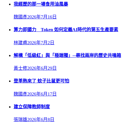
我經歷的那一場食用油風暴
魏國彥
2026年7月16日
算力即國力 Token 如何定義AI時代的第五生產要素
林建甫
2026年7月2日
解構「低級紅」與「極端獨」─尋找兩岸的歷史共鳴箱
黃士修
2026年6月29日
登革熱來了 蚊子比鼠更可怕
魏國彥
2026年6月17日
建立保障教師制度
張瑞雄
2026年6月8日