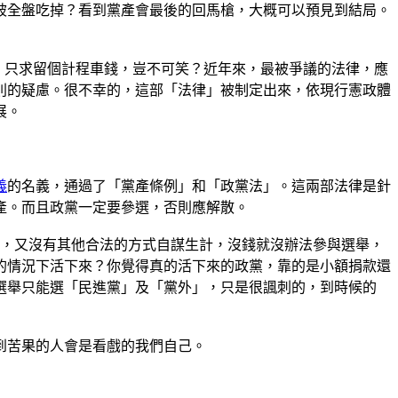
被全盤吃掉？看到黨產會最後的回馬槍，大概可以預見到結局。
，只求留個計程車錢，豈不可笑？近年來，最被爭議的法律，應
則的疑慮。很不幸的，這部「法律」被制定出來，依現行憲政體
展。
義
的名義，通過了「黨產條例」和「政黨法」。這兩部法律是針
產。而且政黨一定要參選，否則應解散。
黨費，又沒有其他合法的方式自謀生計，沒錢就沒辦法參與選舉，
的情況下活下來？你覺得真的活下來的政黨，靠的是小額捐款還
選舉只能選「民進黨」及「黨外」，只是很諷刺的，到時候的
到苦果的人會是看戲的我們自己。