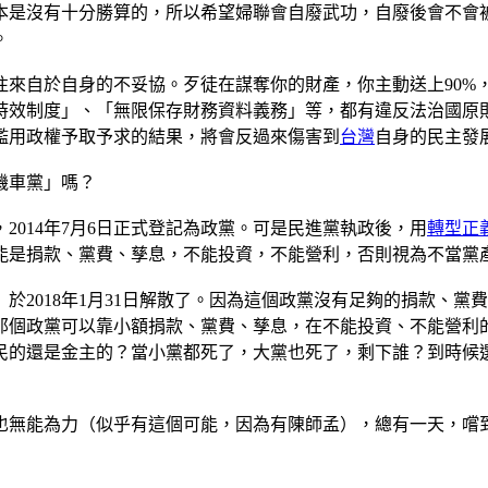
本是沒有十分勝算的，所以希望婦聯會自廢武功，自廢後會不會
。
往來自於自身的不妥協。歹徒在謀奪你的財產，你主動送上90%
時效制度」、「無限保存財務資料義務」等，都有違反法治國原
濫用政權予取予求的結果，將會反過來傷害到
台灣
自身的民主發
機車黨」嗎？
014年7月6日正式登記為政黨。可是民進黨執政後，用
轉型正
能是捐款、黨費、孳息，不能投資，不能營利，否則視為不當黨
於2018年1月31日解散了。因為這個政黨沒有足夠的捐款、
那個政黨可以靠小額捐款、黨費、孳息，在不能投資、不能營利
民的還是金主的？當小黨都死了，大黨也死了，剩下誰？到時候
也無能為力（似乎有這個可能，因為有陳師孟），總有一天，嚐