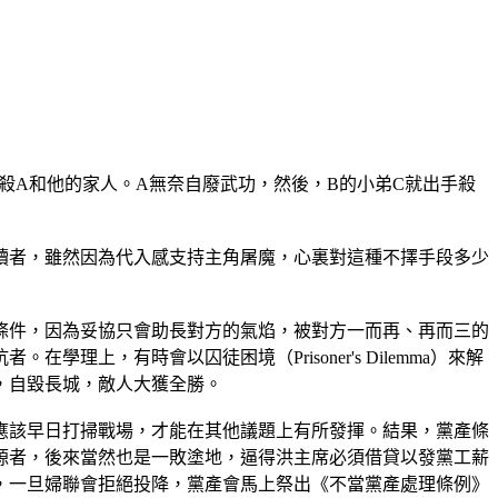
殺A和他的家人。A無奈自廢武功，然後，B的小弟C就出手殺
讀者，雖然因為代入感支持主角屠魔，心裏對這種不擇手段多少
條件，因為妥協只會助長對方的氣焰，被對方一而再、再而三的
，有時會以囚徒困境（Prisoner's Dilemma）來解
，自毀長城，敵人大獲全勝。
應該早日打掃戰場，才能在其他議題上有所發揮。結果，黨產條
源者，後來當然也是一敗塗地，逼得洪主席必須借貸以發黨工薪
，一旦婦聯會拒絕投降，黨產會馬上祭出《不當黨產處理條例》