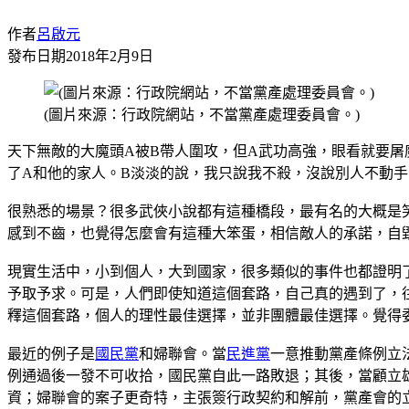
作者
呂啟元
發布日期
2018年2月9日
(圖片來源：行政院網站，不當黨產處理委員會。)
天下無敵的大魔頭A被B帶人圍攻，但A武功高強，眼看就要屠
了A和他的家人。B淡淡的說，我只說我不殺，沒說別人不動手
很熟悉的場景？很多武俠小說都有這種橋段，最有名的大概是
感到不齒，也覺得怎麼會有這種大笨蛋，相信敵人的承諾，自
現實生活中，小到個人，大到國家，很多類似的事件也都證明
予取予求。可是，人們即使知道這個套路，自己真的遇到了，往往仍
釋這個套路，個人的理性最佳選擇，並非團體最佳選擇。覺得
最近的例子是
國民黨
和婦聯會。當
民進黨
一意推動黨產條例立
例通過後一發不可收拾，國民黨自此一路敗退；其後，當顧立
資；婦聯會的案子更奇特，主張簽行政契約和解前，黨產會的