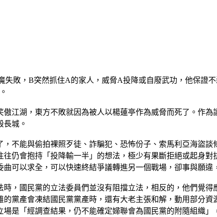
魔失敗，B突然抓住A的家人，威脅A投降或自廢武功，他保證不
。
笑傲江湖，東方不敗就因為被人以楊蓮亭作為威脅而死了。作為
毀長城。
了，不能與偷拍裸照歹徒、詐騙犯、恐怖份子、索馬利亞海盜談
會抱持「投降輸一半」的想法，極少有果斷拒絕或起身對抗者。在學理上
委曲可以求全，可以快速終結爭議轉進另一個戰場，卻事與願違
法時，國民黨的立法委員們並沒有阻擋立法，相反的，他們覺得
雄的黨產會凍結國民黨黨產時，還有大老主張和解，動用部分資
立場是「經調查結果，仍不能確定婦聯會為國民黨的附隨組織」