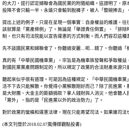
的大刀，逕行認定婦聯會為國民黨的附隨組織。這證明了，原
投降不會只輸一半，永遠只會輸到脫褲子，被人「整碗捧去」
提出上述的例子，只是在呈現一個事實：自身權益的維護，往
該就算是「黨產條例」了。無論是「舉證責任倒置」、「排除
制，也只有司法院能以宣告違憲的方式制衡。而人們容忍這種
先不談國民黨和婦聯會了，你聽過安麗…呃…錯了，你聽過「
真的有「中華民國機車黨」，宗旨是為機車族發聲和爭取權益，2
對國民黨黨產問題制定的，所以規定了政黨的合法財產來源只
聽起來似乎很有道理。可是因為這種規定，「中華民國機車黨」
活不下去只能解散。你覺得小黨解散剛好而己？除了民進黨，
是大財團、大金主的鉅額捐款？拿人錢財與人消災，他會聽人
「黨外」，指的是「民進黨以外的政治勢力」了。
對於政黨的蠻橫和違憲法律，現在只能寄望司法。如果連司法
(本文刊登於2018.02.07風傳媒觀點投書)