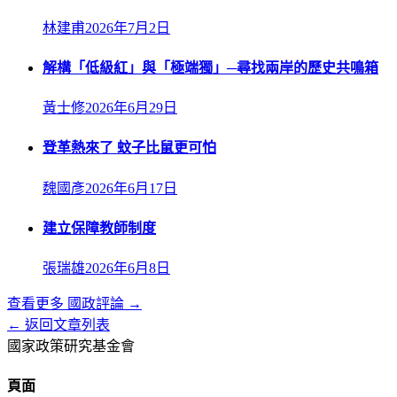
林建甫
2026年7月2日
解構「低級紅」與「極端獨」─尋找兩岸的歷史共鳴箱
黃士修
2026年6月29日
登革熱來了 蚊子比鼠更可怕
魏國彥
2026年6月17日
建立保障教師制度
張瑞雄
2026年6月8日
查看更多
國政評論
→
← 返回文章列表
國家政策研究基金會
頁面