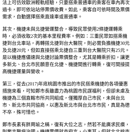
法上可仿效歐洲輕軌經驗，只要搭乘普通車的乘客在車內再次
過卡，即可依站站停票價收費。如此，乘客自可依時間及票價
需求，自動選擇搭乘直達車或普通車。
其次，機捷未與北捷營運整合，導致民眾使用2條捷運轉乘
時，必須收取2次的基本里程費率。例如：三重民眾如搭乘機
捷到台北車站，再轉搭北捷到台大醫院，則必需負擔機捷30元
及北捷20元，但如直接搭乘北捷自三重到台大醫院只有25元。
是以機捷應儘速與北捷討論票價整合，尤其是轉乘折扣，讓更
多新北、台北市民願意在北捷、機捷間進行轉乘，復可間接提
高機捷運量與營收。
第三，從去(2017)年底桃園市推出的市民搭乘機捷的各項優惠
措施來看，可知鄭市長雖盡力為桃園市民謀福利，但卻未慮及
機捷為三個直轄市所共同組成，僅獨厚自己市民，未與台北
市、新北市共同協商，以惠及新北市與台北市市民，真是為德
不卒，殊可惜也。
鄭市長素有胖周瑜之稱，復有大位之志，然若不能廣求民瘼，
則奢言醫病治國。機捷票價就市府言，小事耳，但就北北桃市