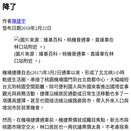
降了
作者
陳建宇
發布日期
2018年2月22日
(圖片來源：維基百科，桃機普通車、直達車在林
口站附近 。)
機場捷運自去(2017)年3月2日通車以來，形成了北北桃1小時
軌道生活圈，串接了桃園機場國門到台北首都中心，大幅縮短
台北到桃園空間距離，除可便利國人與外國來客進出國境從事
觀光與商務活動，捷運沿線居民通勤或日常生活移動也多了一
項運具選擇，甚至也間接活絡沿線路廊房市，帶入外來人口與
增加市民就業機會。
然而，在機場捷運通車前，機捷票價就成矚目焦點，新北市與
桃園市隔空交火，林口居民也一再抗議票價太貴，不考慮搭乘