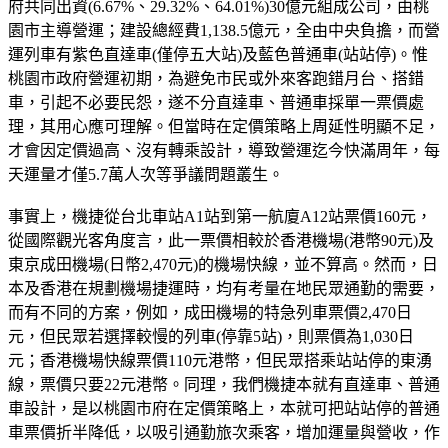
府共同出資(6.67%、29.32%、64.01%)30億元組成公司，由桃
園市主導營運；建設總經費1,138.5億元，全由中央負擔，而營
運列車有紫色直達車(僅停五大站)及藍色普通車(站站停)。惟
桃園市政府營運初期，為避免市民或外來客跑錯月台、搭錯
車，引起不必要民怨，遂不分直達車、普通車採單一票價處
理，其用心應可理解。但當時在定價策略上周延性明顯不足，
才會因定價過高、沒有轉乘設計，導致營運迄今快滿周年，每
天運量才僅5.7萬人次等爭議問題叢生。
事實上，機捷從台北車站A1站到第一航廈A12站票價160元，
從國際觀光客角度言，此一票價相較於香港機場(港幣90元)及
東京成田機場(日幣2,470元)的機場快線，並不算高。然而，日
本及香港在規劃機場捷運時，均有考量在地民眾通勤的需要，
而有不同的方案，例如，成田機場的特急列車票價2,470日
元，但民眾若選擇較慢的列車(停靠5站)，則票價為1,030日
元；香港機場快線票價110元港幣，但民眾搭乘站站停的東湧
線，票價只要22元港幣。同理，我們機捷本就有直達車、普通
車設計，是以桃園市府在定價策略上，本就可把站站停的普通
車票價折半降低，以吸引通勤旅次乘客，增加運量與營收，作