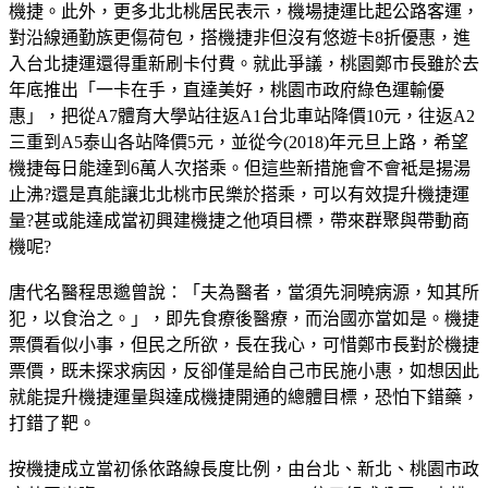
機捷。此外，更多北北桃居民表示，機場捷運比起公路客運，
對沿線通勤族更傷荷包，搭機捷非但沒有悠遊卡8折優惠，進
入台北捷運還得重新刷卡付費。就此爭議，桃園鄭市長雖於去
年底推出「一卡在手，直達美好，桃園市政府綠色運輸優
惠」，把從A7體育大學站往返A1台北車站降價10元，往返A2
三重到A5泰山各站降價5元，並從今(2018)年元旦上路，希望
機捷每日能達到6萬人次搭乘。但這些新措施會不會袛是揚湯
止沸?還是真能讓北北桃市民樂於搭乘，可以有效提升機捷運
量?甚或能達成當初興建機捷之他項目標，帶來群聚與帶動商
機呢?
唐代名醫程思邈曾說：「夫為醫者，當須先洞曉病源，知其所
犯，以食治之。」，即先食療後醫療，而治國亦當如是。機捷
票價看似小事，但民之所欲，長在我心，可惜鄭市長對於機捷
票價，既未探求病因，反卻僅是給自己市民施小惠，如想因此
就能提升機捷運量與達成機捷開通的總體目標，恐怕下錯藥，
打錯了靶。
按機捷成立當初係依路線長度比例，由台北、新北、桃園市政