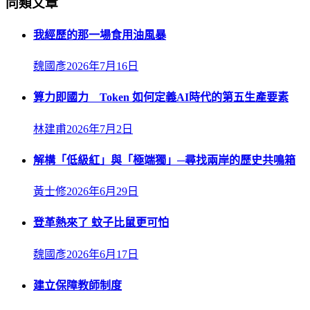
同類文章
我經歷的那一場食用油風暴
魏國彥
2026年7月16日
算力即國力 Token 如何定義AI時代的第五生產要素
林建甫
2026年7月2日
解構「低級紅」與「極端獨」─尋找兩岸的歷史共鳴箱
黃士修
2026年6月29日
登革熱來了 蚊子比鼠更可怕
魏國彥
2026年6月17日
建立保障教師制度