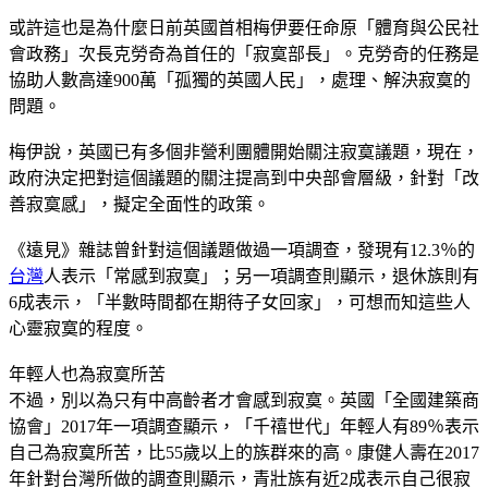
或許這也是為什麼日前英國首相梅伊要任命原「體育與公民社
會政務」次長克勞奇為首任的「寂寞部長」。克勞奇的任務是
協助人數高達900萬「孤獨的英國人民」，處理、解決寂寞的
問題。
梅伊說，英國已有多個非營利團體開始關注寂寞議題，現在，
政府決定把對這個議題的關注提高到中央部會層級，針對「改
善寂寞感」，擬定全面性的政策。
《遠見》雜誌曾針對這個議題做過一項調查，發現有12.3％的
台灣
人表示「常感到寂寞」；另一項調查則顯示，退休族則有
6成表示，「半數時間都在期待子女回家」，可想而知這些人
心靈寂寞的程度。
年輕人也為寂寞所苦
不過，別以為只有中高齡者才會感到寂寞。英國「全國建築商
協會」2017年一項調查顯示，「千禧世代」年輕人有89％表示
自己為寂寞所苦，比55歲以上的族群來的高。康健人壽在2017
年針對台灣所做的調查則顯示，青壯族有近2成表示自己很寂