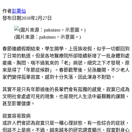
作者
彭蕙仙
發布日期
2018年2月27日
(圖片來源：pakutaso，示意圖。)
春節連續假期結束，學生開學、上班族收假，似乎一切都回到
了日常的軌道。但是各地醫療院所卻陸續新增了一批身體到處
痠痛、胸悶、喘不過氣來的「老」病號，細究之下才發現，原
來是得了「年節症候群」。春節歡聚後，兒孫離開，不少老人
家們變得孤單寂寞，感到十分失落，因此渾身不對勁。
其實不是只有年節過後的長輩們會有孤獨的感覺，寂寞已成為
文明社會處處可見的現象，也是現代人生活中最艱難的課題，
甚至影響健康。
寂寞容易致病
或許人們會認為寂寞只是一種心理狀態，有一些綜合的症狀，
但談不上是病。不過，越來越多的研究調查顯示，寂寞對身心