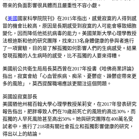
帶來的負面影響很具體而且嚴重性不容小覷。
《
美國
國家科學院院刊》在2015年指出，感覺寂寞的人得到感
冒的機會比較高，原因是長期感受到寂寞的人可能會導致細胞
變化，因而降低他抵抗病毒的能力。美國萊斯大學心理學教授
法根迪斯和他的研究團隊，找來213名身體健康的參與者進行
了一項實驗，目的是了解孤獨如何影響人們的生病感受。結果
發現孤獨的人生病時的感受，比不孤獨的人要來得糟。
美國前公共衛生局局長莫西曾在2017年投書《哈佛商業評論》
指出，寂寞會給「心血管疾病、痴呆、憂鬱症、躁鬱症帶來更
多的風險」，莫西提醒職場應該更關注這個問題。
英國設寂寞部長
美國猶他州楊百翰大學心理學教授茱莉安，在2017年發表研究
報告指出，肥胖導致人們在70歲前死亡的風險約高出30%，而
孤獨的人早死風險甚至高出50%。她與研究團隊在400萬名受
試者中，進行了218項有關社會孤立和孤獨影響健康的研究，
得出以上的結論。