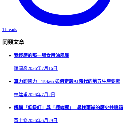
Threads
同類文章
我經歷的那一場食用油風暴
魏國彥
2026年7月16日
算力即國力 Token 如何定義AI時代的第五生產要素
林建甫
2026年7月2日
解構「低級紅」與「極端獨」─尋找兩岸的歷史共鳴箱
黃士修
2026年6月29日