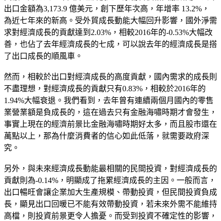
出口金額為3,173.9 億美元，創下歷年次高，年增率 13.2%，
為近七年來的新高。受外貿成長動能大幅回升影響，國外淨需
求對經濟成長的貢獻達到2.03%，相較2016年的-0.53%大幅改
善，也佔了去年經濟成長的七成，可以說去年的經濟成長是搭
了出口成長的順風車。
然而，相較於出口對經濟成長的高度貢獻，國內需求的成長則
不盡理想，對經濟成長的貢獻只有0.83%，相較於2016年的
1.94%大幅衰退。我們看到，去年曾有連續兩個月國內的零售
業營業額是負成長的，這在過去只有金融海嘯時期才會發生，
事實上現在的經濟前景比金融海嘯時期好太多，而且股市還在
萬點以上，那為什麼消費者的信心如此低落，就需要政府深
究。
另外，與未來經濟成長動能最相關的民間投資，對經濟成長的
貢獻則為-0.14%，明顯成了拖累經濟成長的主因。一般而言，
出口暢旺會讓企業加大生產規模、帶動投資，但民間投資負成
長，顯見出口回暖已不能有效帶動投資，若未來外需不能維持
高檔，則投資前景更令人擔憂。而受到投資不確定性的影響，