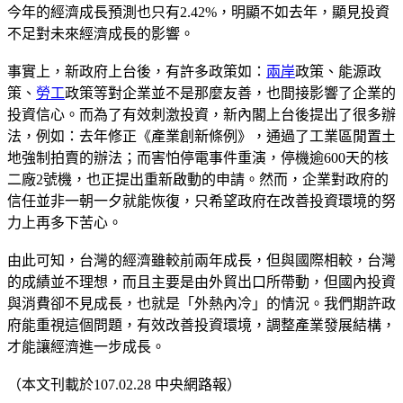
今年的經濟成長預測也只有2.42%，明顯不如去年，顯見投資
不足對未來經濟成長的影響。
事實上，新政府上台後，有許多政策如：
兩岸
政策、能源政
策、
勞工
政策等對企業並不是那麼友善，也間接影響了企業的
投資信心。而為了有效刺激投資，新內閣上台後提出了很多辦
法，例如：去年修正《產業創新條例》，通過了工業區閒置土
地強制拍賣的辦法；而害怕停電事件重演，停機逾600天的核
二廠2號機，也正提出重新啟動的申請。然而，企業對政府的
信任並非一朝一夕就能恢復，只希望政府在改善投資環境的努
力上再多下苦心。
由此可知，台灣的經濟雖較前兩年成長，但與國際相較，台灣
的成績並不理想，而且主要是由外貿出口所帶動，但國內投資
與消費卻不見成長，也就是「外熱內冷」的情況。我們期許政
府能重視這個問題，有效改善投資環境，調整產業發展結構，
才能讓經濟進一步成長。
（本文刊載於107.02.28 中央網路報）