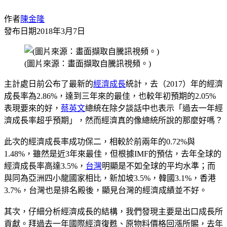
作者
陳金隆
發布日期
2018年3月7日
(圖片來源：畫面擷取自騰訊視頻。)
主計處日前公布了最新的
經濟成長
統計，去（2017）年的經濟
成長率為2.86%，達到三年來的最佳，也較年初預期的2.05%
表現要來的好，
蔡英文
總統在除夕談話中也表示「過去一年經
濟成長率超乎預期」，然而經濟真的像總統所說的那麼好嗎？
此次的經濟成長率成功保二，相較於前兩年的0.72%與
1.48%，雖然是近3年來最佳，但根據IMF的預估，去年全球的
經濟成長率高達3.5%，
台灣
明顯是不如全球的平均水準；而
與同為亞洲四小龍國家相比，新加坡3.5%，韓國3.1%，香港
3.7%，台灣也是排名殿後，顯見台灣的經濟成績並不好。
其次，仔細分析經濟成長的結構，我們發現主要是出口成長所
貢獻。拜過去一年國際經濟復甦、原物料價格回漲所賜，去年