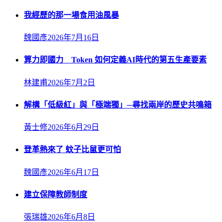
我經歷的那一場食用油風暴
魏國彥
2026年7月16日
算力即國力 Token 如何定義AI時代的第五生產要素
林建甫
2026年7月2日
解構「低級紅」與「極端獨」─尋找兩岸的歷史共鳴箱
黃士修
2026年6月29日
登革熱來了 蚊子比鼠更可怕
魏國彥
2026年6月17日
建立保障教師制度
張瑞雄
2026年6月8日