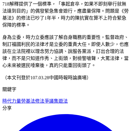
718解釋提供了一個標準，「事起倉卒，如果不即刻舉行就無
法達到目的」的偶發緊急集會遊行，應盡量保障。問題是《勞
基法》的修法已吵了1年半，時力的陳抗實在算不上符合緊急
保障的標準。
身為立委，時力立委應該了解自身職務的重要性，監督政府、
制訂福國利民的法律才是立委的重責大任。即使人數少，也應
該在立法院裡以理念努力協調、說服各黨派，訂出合理的法
律，而不是只知道作秀、上街頭，對檢警嗆聲，大罵法律，當
心未來被選民唾棄後，真的只能重回街頭了。
（本文刊登於107.03.28中國時報時論廣場）
關鍵字
時代力量
勞基法修法爭議
集遊法
分享