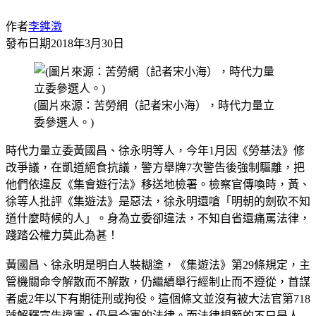
作者
李鎨澂
發布日期
2018年3月30日
(圖片來源：苦勞網（記者宋小海），時代力量立
委參選人。)
時代力量立委黃國昌、徐永明等人，今年1月因《勞基法》修
改爭議，在凱道絕食抗議，警方舉牌7次警告後強制驅離，把
他們依違反《集會遊行法》移送地檢署。檢察官傳喚時，黃、
徐等人批評《集遊法》是惡法，徐永明還嗆「明朝的劍砍不知
道什麼時候的人」。身為立委卻違法，不知自省還痛罵法律，
踐踏公權力莫此為甚！
黃國昌、徐永明是明白人裝糊塗，《集遊法》第29條規定，主
管機關命令解散而不解散，仍繼續舉行經制止而不遵從，首謀
者處2年以下有期徒刑或拘役。這個條文並沒有被大法官第718
號解釋宣告違憲，仍是合憲的法律。而法律規範的不只是人