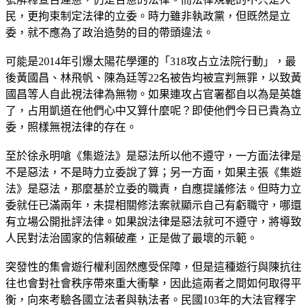
民，更拘束制定法律的立委。時力雖非執政黨，但既然是立
委，就不應為了政治造勢的目的帶頭違法。
可能是2014年引爆太陽花學運的「318攻占立法院行動」，最
後黃國昌、林飛帆、陳為廷等22名被告均被宣判無罪，以致黃
國昌等人自此視法律為無物。如果連攻占官署都自以為是英雄
了，占用凱道在他們心中又算什麼呢？即使他們今日已貴為立
委，照樣無視法律的存在。
至於徐永明嗆《集遊法》是惡法所以他不遵守，一方面法律是
不是惡法，不是時力立委說了算；另一方面，如果主張《集遊
法》是惡法，那麼基於立委的職責，自應提議修法。但時力立
委就任已滿兩年，未提相關修法案就顯示自己有虧職守，哪還
有立場公開批評法律。如果說法律是惡法就可不遵守，將導致
人民對法治國家的信賴破產，正是做了最壞的示範。
突發性的集會遊行權利固然應受保障，但是這種遊行與陳抗往
往也會對社會秩序帶來重大衝擊，因此這兩者之間如何取得平
衡，向來考驗各國立法者與執法者。民國103年的大法官釋字