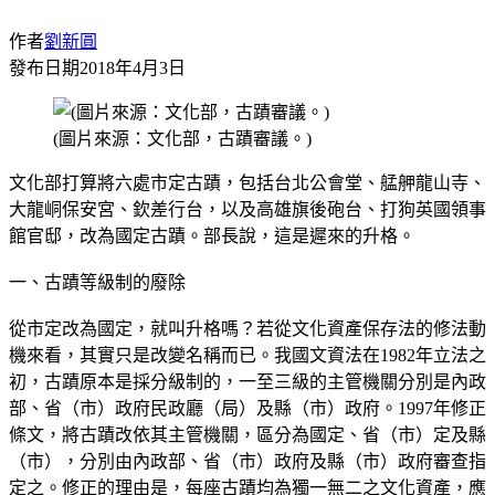
作者
劉新圓
發布日期
2018年4月3日
(圖片來源：文化部，古蹟審議。)
文化部打算將六處市定古蹟，包括台北公會堂、艋舺龍山寺、
大龍峒保安宮、欽差行台，以及高雄旗後砲台、打狗英國領事
館官邸，改為國定古蹟。部長說，這是遲來的升格。
一、古蹟等級制的廢除
從市定改為國定，就叫升格嗎？若從文化資產保存法的修法動
機來看，其實只是改變名稱而已。我國文資法在1982年立法之
初，古蹟原本是採分級制的，一至三級的主管機關分別是內政
部、省（市）政府民政廳（局）及縣（市）政府。1997年修正
條文，將古蹟改依其主管機關，區分為國定、省（市）定及縣
（市），分別由內政部、省（市）政府及縣（市）政府審查指
定之。修正的理由是，每座古蹟均為獨一無二之文化資產，應