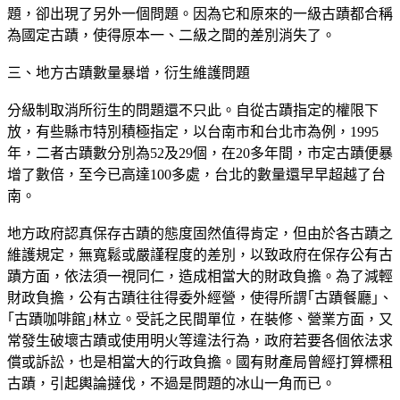
題，卻出現了另外一個問題。因為它和原來的一級古蹟都合稱
為國定古蹟，使得原本一、二級之間的差別消失了。
三、地方古蹟數量暴增，衍生維護問題
分級制取消所衍生的問題還不只此。自從古蹟指定的權限下
放，有些縣市特別積極指定，以台南市和台北市為例，1995
年，二者古蹟數分別為52及29個，在20多年間，市定古蹟便暴
增了數倍，至今已高達100多處，台北的數量還早早超越了台
南。
地方政府認真保存古蹟的態度固然值得肯定，但由於各古蹟之
維護規定，無寬鬆或嚴謹程度的差別，以致政府在保存公有古
蹟方面，依法須一視同仁，造成相當大的財政負擔。為了減輕
財政負擔，公有古蹟往往得委外經營，使得所謂｢古蹟餐廳｣、
｢古蹟咖啡館｣林立。受託之民間單位，在裝修、營業方面，又
常發生破壞古蹟或使用明火等違法行為，政府若要各個依法求
償或訴訟，也是相當大的行政負擔。國有財產局曾經打算標租
古蹟，引起輿論撻伐，不過是問題的冰山一角而已。