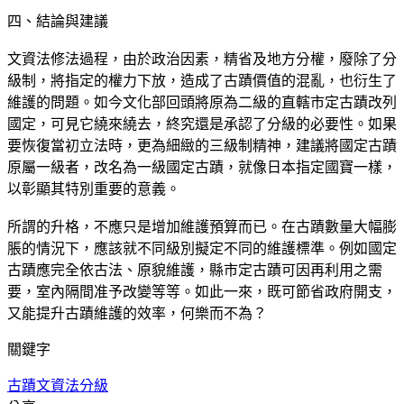
四、結論與建議
文資法修法過程，由於政治因素，精省及地方分權，廢除了分
級制，將指定的權力下放，造成了古蹟價值的混亂，也衍生了
維護的問題。如今文化部回頭將原為二級的直轄市定古蹟改列
國定，可見它繞來繞去，終究還是承認了分級的必要性。如果
要恢復當初立法時，更為細緻的三級制精神，建議將國定古蹟
原屬一級者，改名為一級國定古蹟，就像日本指定國寶一樣，
以彰顯其特別重要的意義。
所謂的升格，不應只是增加維護預算而已。在古蹟數量大幅膨
脹的情況下，應該就不同級別擬定不同的維護標準。例如國定
古蹟應完全依古法、原貌維護，縣市定古蹟可因再利用之需
要，室內隔間准予改變等等。如此一來，既可節省政府開支，
又能提升古蹟維護的效率，何樂而不為？
關鍵字
古蹟
文資法
分級