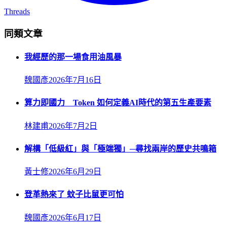
Threads
同類文章
我經歷的那一場食用油風暴
魏國彥
2026年7月16日
算力即國力 Token 如何定義AI時代的第五生產要素
林建甫
2026年7月2日
解構「低級紅」與「極端獨」─尋找兩岸的歷史共鳴箱
黃士修
2026年6月29日
登革熱來了 蚊子比鼠更可怕
魏國彥
2026年6月17日