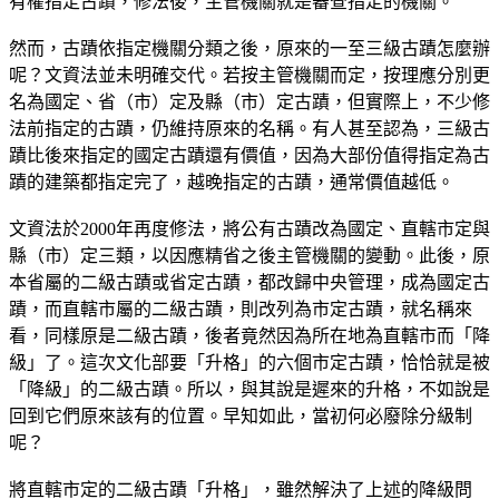
有權指定古蹟，修法後，主管機關就是審查指定的機關。
然而，古蹟依指定機關分類之後，原來的一至三級古蹟怎麼辦
呢？文資法並未明確交代。若按主管機關而定，按理應分別更
名為國定、省（市）定及縣（市）定古蹟，但實際上，不少修
法前指定的古蹟，仍維持原來的名稱。有人甚至認為，三級古
蹟比後來指定的國定古蹟還有價值，因為大部份值得指定為古
蹟的建築都指定完了，越晚指定的古蹟，通常價值越低。
文資法於2000年再度修法，將公有古蹟改為國定、直轄市定與
縣（市）定三類，以因應精省之後主管機關的變動。此後，原
本省屬的二級古蹟或省定古蹟，都改歸中央管理，成為國定古
蹟，而直轄市屬的二級古蹟，則改列為市定古蹟，就名稱來
看，同樣原是二級古蹟，後者竟然因為所在地為直轄市而「降
級」了。這次文化部要「升格」的六個市定古蹟，恰恰就是被
「降級」的二級古蹟。所以，與其說是遲來的升格，不如說是
回到它們原來該有的位置。早知如此，當初何必廢除分級制
呢？
將直轄市定的二級古蹟「升格」，雖然解決了上述的降級問