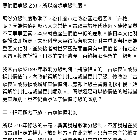
無價值等級之分，所以廢除等級制度。
既然分級制度取消了，為什麼市定改為國定還要叫「升格」
呢？因為價值判斷乃人之常情。古蹟由於年代遠近、建物品質
不同等等因素，本來就會產生價值高低的差別。像日本文化財
保護法即規定，文部科學大臣得就有形文化財中重要者指定為
重要文化財，並於後者就世界觀點而言具有高價值者，指定為
國寶。換句話說，日本的文化遺產一直維持著明確的三級制。
我國古蹟於1997年取消分級制時，將原條文的「古蹟喪失或減
損其價值時，內政部得解除其指定或變更其等級」修改為「古
蹟喪失或減損或增加其價值時…應報上級主管機關核准後，始
得解除其指定或變更其類別。」既然還是可以依價值的增減變
更其類別，豈不仍舊承認了價值等級的區別？
二、指定權力下放，古蹟價值混亂
所以，97年修法的意義，與其說是取消分級制，不如說是在於
將古蹟指定的權力下放到地方。在此之前，只有中央主管機關