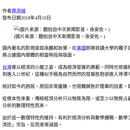
作者
周添城
發布日期
2018年4月10日
(圖片來源：翻拍自中天新聞影音，孫安佐。)
國內著名的影視家庭孫鵬和狄鶯，在
美國
即將就讀大學的獨子
將占據國內媒體的相當時段與版面。
台灣
曾以經濟四小龍之姿，成為經濟發展的典範，同時也依據
到進入21世紀，這種似乎極為自然而然的發展態勢卻進入停滯
檢討如今的困局，原因非常龐雜，也很難歸咎於簡單的因素。
從根本性來看，傳統經濟分析只以物質為限，或至少以物質占
分析的數理特性而來。
由於這一數理特性的維持，有利於經濟分析與數學邏輯、數學
濟民」宗旨，反而漸漸減弱。