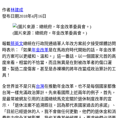
作者
林建成
發布日期
2018年4月16日
(圖片來源：總統府，年金改革委員會。)
報載
蔡英文
總統在行政院通過軍人年改方案前夕接受媒體訪問
時表示：「如果
年金改革
是在馬政府時代開始的話，年金改革
的方案可以更緩和、溫和。」這一番話，以一個國家元首的高
度來看，相當的不恰當，而且無異是在對被改革者的傷口灑
鹽、製造二度傷害，甚至是赤裸裸的將年改當成政治算計的工
具！
全世界並不是只有
台灣
在推動年金改革，也不是每個國家都像
台灣一樣充滿政治算計。先來看國際上近兩年的例子，首先，
是最常被網友引用的法國總統馬克宏關於退休制度改革的宣
示，「退休法案不追溯既往，因為那代表國家過去的承諾」、
「目前已經退休的人，我不會做任何更動，他們的退休金和消
費能力完全不被影響…我也不像其他候選人，要求他們必須要