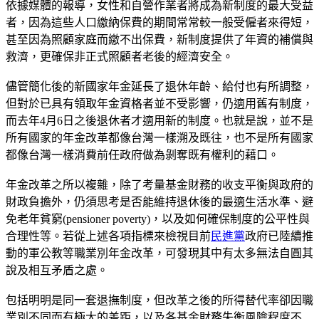
依據媒體的報導，女性和自營作業者將成為新制度的最大受益
者，因為這些人口繳納保費的期間常常較一般受僱者來得短，
甚至因為照顧家庭而繳不出保費，新制度提供了年資的補償與
救濟，更確保非正式照顧者老後的經濟安全。
儘管簡化後的新國家年金延長了退休年齡、給付也有所調整，
但對於已具有領取年金資格者並不受影響，仍適用舊有制度，
而去年4月6日之後退休者才適用新的制度。也就是說，並不是
所有國家的年金改革都像台灣一樣溯及既往，也不是所有國家
都像台灣一樣消費前任政府做為剝奪既有權利的藉口。
年金改革之所以複雜，除了考量基金財務的收支平衡與政府的
財政負擔外，仍須思考是否能維持退休後的最適生活水準、避
免老年貧窮(pensioner poverty)，以及如何確保制度的公平性與
合理性等。若從上述各項指標來檢視目前
民進黨
政府已陸續推
動的軍公教等職業別年金改革，可發現其中有太多無法自圓其
說及相互矛盾之處。
包括明明是同一套退撫制度，但改革之後的所得替代率卻因職
業別不同而有極大的差距，以及各基金財務失衡風險程度不