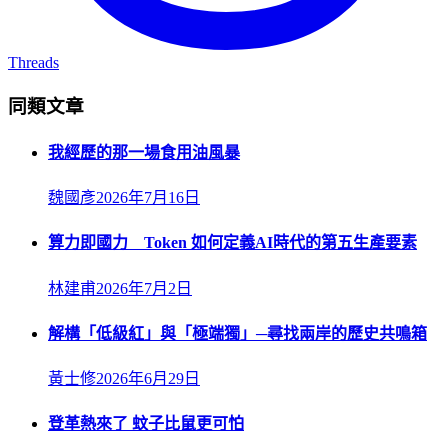
Threads
同類文章
我經歷的那一場食用油風暴
魏國彥
2026年7月16日
算力即國力 Token 如何定義AI時代的第五生產要素
林建甫
2026年7月2日
解構「低級紅」與「極端獨」─尋找兩岸的歷史共鳴箱
黃士修
2026年6月29日
登革熱來了 蚊子比鼠更可怕