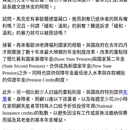
延長繳交退休金的時間。」
試問，馬克宏有拿歐蘭德當藉口，進而剝奪已退休者的既有權
利嗎？況且，何謂「緩和、溫和」的剝奪？難道訴求「緩和、
溫和」的暴力就可以被原諒嗎？
接著，再來看歐洲老牌福利國家的經驗。英國政府在去年四月
才剛實施了數十年來最大規模的年金制度改革，改革的重點除
了簡化舊有國家基礎年金(Basic State Pension)與國家第二年金
(State Second Pension)，合併成為新國家年金(New State
Pension)之外，同時也提供保障年金最低收入水準與存款補貼
的保證年金(Pension Credit)制度。
此外，另一個比較少人討論的重點則是，英國政府特別提供
失
業
者、身障者、照顧12歲以下孩童者，以及每週至少花20小時
在家照顧失能者等特殊人口給予折抵投保年資(National
Insurance credits)的點數，以避免因沒有工作或是無法繳納保費
而損及其老後的基本年金權益。