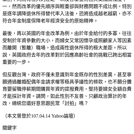
一，然而改革的優先順序與輕重卻與財務問題不成比例。特別
是逐年調降退休所得替代率入法後，恐將造成越老越窮，亦不
符合年金制度保障老年經濟安全的原始精神。
最後，再以英國的年金改革為例。由於年金給付的多寡，往往
受制於年資參數的大小，而婦女又常因懷孕或照顧家人等因素
而離開（暫離）職場，造成兩性退休所得的極大差距。所以
說，英國政府去年的改革對於因應高齡社會的挑戰已跨出相當
重要的一步。
但反觀台灣，政府不僅未意識到年金既存的性別差異，甚至寧
願通過離婚配偶年金請求權等極具爭議性的條款，也不願分攤
育嬰留職停薪期間購買年資的提撥費用，堅持要婦女全額自費
才能採計年資。請問，如此性別不友善、只顧政治算計的年
改，總統您還好意思跟民眾「討拍」嗎？
（本文曾登於107.04.14 Yahoo論壇）
關鍵字