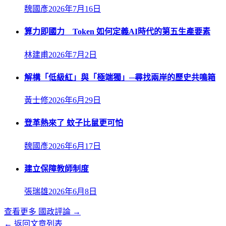
魏國彥
2026年7月16日
算力即國力 Token 如何定義AI時代的第五生產要素
林建甫
2026年7月2日
解構「低級紅」與「極端獨」─尋找兩岸的歷史共鳴箱
黃士修
2026年6月29日
登革熱來了 蚊子比鼠更可怕
魏國彥
2026年6月17日
建立保障教師制度
張瑞雄
2026年6月8日
查看更多
國政評論
→
← 返回文章列表