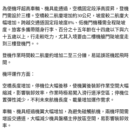
為使機坪超高車輛、機具能通過，空橋固定段淨高提昇，登機
門需設於三樓。空橋較二航廈增加約30公尺，坡度較二航廈大
幅增加。跨越交通道固定段坡度8%、低機門機種需全程陡坡
度。旅客多攜帶隨身行李、百分之十五年齡在十四歲以下與六
十五歲以上，行走較吃力，尤其入境要由二樓機艙門陡坡度走
到三樓登機門。。
登機作業時間較二航廈約增加二至三分鐘，易延誤班機起飛時
間。
機坪運作方面：
空橋長度增加，停機位大幅後移，使機翼後裝卸作業空間大幅
縮減，影響裝卸效率，作業時極易闖入滑行道淨空區；停機位
置彈性減少，不利未來航機長度、載量增加運作需求。
車輛、機具經過機翼大幅增加，為避免碰觸航機，兩機坪間需
增設交通道，大幅減少機具盤櫃主停放區空間，易影響裝卸效
率。