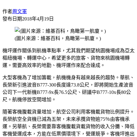
作者
周文軍
發布日期
2018年4月19日
(圖片來源：維基百科，鳥瞰第一航廈。)
機坪運作關係到航機準點率，尤其我們期望桃園機場成為亞太
樞紐機場、轉運中心，希望更多的旅客、貨物來桃園機場轉
運。需要高效率的地勤、機坪運作來配合達成。
大型客機為了增加籌載，航機機身有越來越長的趨勢。華航、
長榮新引進波音B777-300長度達73.8公尺，即將開始生產波音
公司下一代新機B777-9x長76.5公尺、研議中B777-10x長80公
尺。航機停放空間增加。
隨著客機腹載貨量增加，航空公司利用客機載貨物比例提升。
長榮航空全貨機已減為五架，未來承攬貨物逾75％由客機承
運。另華航、長榮需要靠客機腹載貨載貨物的收入分攤、降低
客機營運成本，方能在低票價環境下，營運競爭。客機坪進出