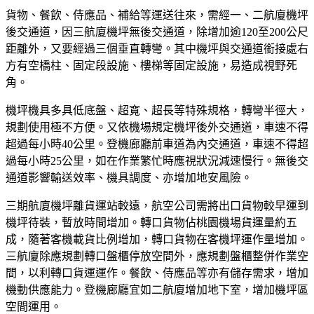
貨物、餐飲、侍應品、補給等運送往來，需經一、二航廈機坪
後交通道，因三航廈機坪無後交通道，除增加逾120至200公尺
距離外，又要經過三個垂直轉彎。其中機坪與交通道銜接處右
方有空橋柱、固定段設施、樓梯等固定設施，易造成視野死
角。
機坪機具多具低底盤、超寬、超長等特殊規格，轉彎半徑大，
規劃使用極不方便。又依機場規定機坪後外交通道，車速不得
超過每小時40公里。登機廊廳前車道為內交通道，車速不得超
過每小時25公里，如在作業繁忙時應視狀況減速慢行。無後交
通道影響輸送效率、機具調度、亦增加地安風險。
三期航廈機坪離貨運站較遠，航空公司需將出口貨物較早運到
機坪待裝，暫放時間增加。轉口貨物佔桃園機場貨運量約五
成，隨著客機載貨比例增加，轉口貨物在客機坪運作量增加。
三航廈除應規劃轉口盤櫃停放空間外，應規劃盤櫃整併作業空
間，以利轉口貨運運作。餐飲、侍應品等亦有儲存需求，增加
機動供應能力。登機廊廳宜如二航廈增加地下室，增加機坪區
空間運用。