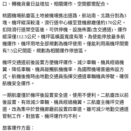
口、轉機貨量日益增加，相關運作、空間都需配合。
桃園機場航廈區土地被機場進出道路，航站南、北路分割為3
塊。機坪縱深較淺，滑行道中心線至登機廊廰僅約170公尺，
扣除滑行道禁空區後，可供停機、設施佈置(含交通道)、運作
縱深僅112.5公尺。機坪區橫面寬度有限，為使能停放最多航
機運作，機坪用地全部規劃為機坪使用。僅能利用兩機坪間需
有7.5公尺間距，規劃為相關運作停放區。
機坪交通道前後設置方便機坪運作、減少車輛、機具經過機
翼，降低車輛、機具碰觸航機機率，為國際機場普遍佈設方
式。航機後推時由地勤交通員指揮交通道車輛機具停駛，確保
航機安全運作。
一期航廈僅於機坪後設置安全道，使用不便利。二航廈改以前
後設置，有效減少車輛、機具經過機翼。三航廈主機坪交通
道，改為集中於登機廊廳前設置四車道。雖可減少地勤交通道
管制工作，對旅客、機坪運作均不利。
旅客運作方面：