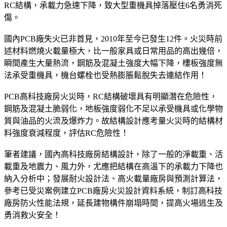
RC結構，承載力急速下降，致大型重機具掉落壓住6名勇消死
傷。
國內PCB廠失火已非首見，2010年至今已發生12件。火災時前
述材料燃燒火載量極大，比一般家具或日常用品的高出幾倍，
瞬間產生大量熱流，鋼筋及混凝土強度大幅下降，樓板強度無
法承受重機具，機台螺栓也受熱膨脹鬆脫失去連結作用！
PCB高科技廠房火災時，RC結構破壞具有明顯潛在危險性，
鋼筋及混凝土脆弱化，地板強度弱化不足以承受機具或化學物
質與油品的火流及爆炸力。故結構設計應考量火災時的結構材
料強度衰減程度，評估RC危險性！
筆者建議，國內高科技廠房結構設計，除了一般的淨載重、活
載重及地震力、風力外，尤應把結構在高溫下的承載力下降也
納入分析中；發展耐火設計法、高火載量廠房與預測計算法，
參考已受災案例建立PCB廠房火災設計資料系統，制訂高科技
廠房防火性能法規，延長建物構件崩塌時間，提高火場逃生及
勇消救火安全！