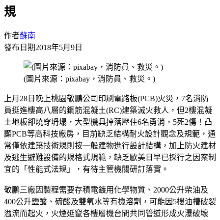
規
作者
蘇南
發布日期
2018年5月9日
(圖片來源：pixabay，消防員、救災。)
上月28日晚上桃園敬鵬公司印刷電路板(PCB)火災，7名消防
員挺進樓高八層的鋼筋混凝土(RC)建築滅火救人，但2樓混凝
土地板卻燒穿坍塌，大型機具掉落壓住6名勇消，5死2傷！凸
顯PCB等高科技廠房，目前缺乏結構耐火設計觀念及規範，通
常僅依建築技術規則按一般建物進行設計結構，加上防火建材
及逃生避難設備的規格式規範，缺乏歐美日早已採行之因案制
宜的「性能式法規」，有待主管機關研訂落實。
敬鵬三廠因製程需要存積電鍍用化學物質、2000公升柴油及
400公升鹽酸、硫酸及雙氧水等有機溶劑，可能因5樓油槽破裂
溢流而起火，火煙延竄各樓層機台間共同管道形成火瀑破壞