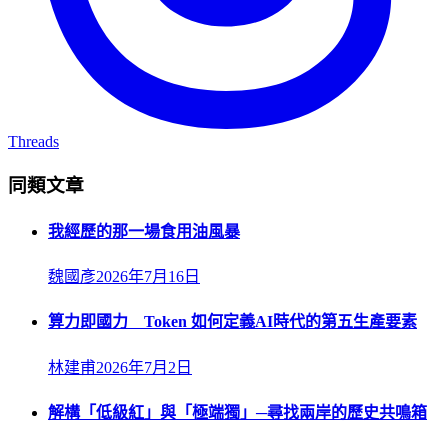
Threads
同類文章
我經歷的那一場食用油風暴
魏國彥
2026年7月16日
算力即國力 Token 如何定義AI時代的第五生產要素
林建甫
2026年7月2日
解構「低級紅」與「極端獨」─尋找兩岸的歷史共鳴箱