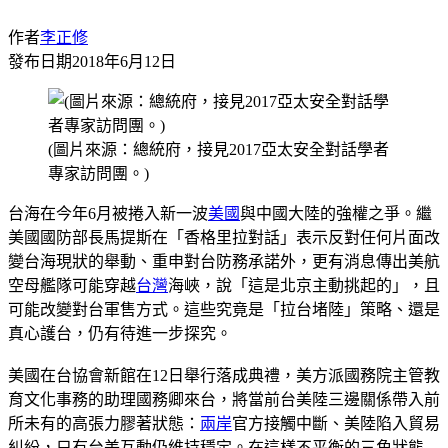
作者
李正修
發布日期
2018年6月12日
(圖片來源：總統府，接見2017亞太安全對話學者
專家訪問團。)
台海在今年6月被捲入新一波
美國
與中國大陸的強權之爭。繼
美國國防部長馬提斯在「香格里拉對話」表示反對任何片面改
變台海現狀的舉動、重申對台防務承諾外，更有消息傳出美航
空母艦隊可能穿越
台灣
海峽，說「這是北京主動挑起的」，且
可能改變對台軍售方式。這些究竟是「拉台堵陸」策略、還是
真心護台，仍有待進一步探究。
美國在台協會新館在12日舉行落成典禮，美方派國務院主管教
育文化事務的助理國務卿來台，將當前台美陸三邊關係帶入前
所未有的高張力膠著狀態：
兩岸
官方接觸中斷、美陸陷入貿易
糾紛，只有台美互動仍維持穩定。在這樣不平衡的三角狀態