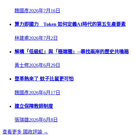
魏國彥
2026年7月16日
算力即國力 Token 如何定義AI時代的第五生產要素
林建甫
2026年7月2日
解構「低級紅」與「極端獨」─尋找兩岸的歷史共鳴箱
黃士修
2026年6月29日
登革熱來了 蚊子比鼠更可怕
魏國彥
2026年6月17日
建立保障教師制度
張瑞雄
2026年6月8日
查看更多
國政評論
→