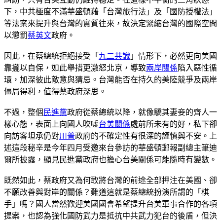
下，中共極度不滿華盛頓藉「台灣旅行法」及「國防授權法」
等法案來提升與台灣的實質往來，故決定緊縮台灣的國際空間
以懲罰
蔡英文
政府。
因此，在蔡總統拒絕接受「
九二共識
」情形下，必然更向美國
靠攏以自保，如此舉措更激怒北京，導致
兩岸關係
陷入惡性循
環，加深彼此敵意與猜忌。台灣能否在持久的美陸競爭及兩岸
僵局得利，值得蔡政府深思。
不過，整個
民進黨
政府從蔡總統以降，就像驕其妻妾的齊人一
樣心態，表面上向國人吹噓
台美關係
處前所未有的好，私下卻
向訪客坦承仍對
川普
政府的不確定性有很深的謹慎與不安。上
述這段秘辛是今年四月受邀來台參訪的華盛頓郵報副總主筆迪
爾所披露，顯見民進黨政府也擔心台美關係可能隨時有變數。
既然如此，蔡政府又為何敢將台灣的前途全部押注在美國、卻
不願改善與對岸的關係？難道這就是蔡總統扮演所謂的「棋
手」嗎？國人當然歡迎美國國會希望提升台美軍事合作的各項
提案，也認為強化國防武力是抵抗中共武力犯台的後盾，但決