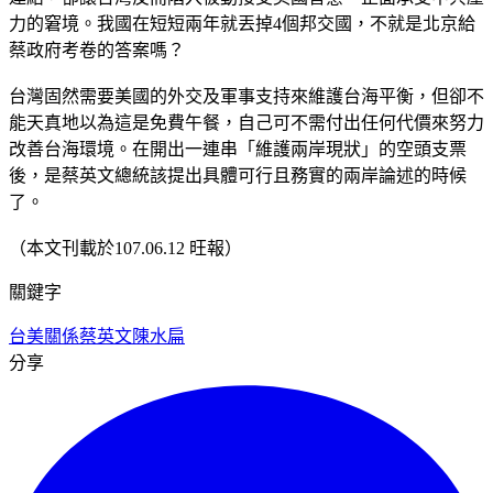
力的窘境。我國在短短兩年就丟掉4個邦交國，不就是北京給
蔡政府考卷的答案嗎？
台灣固然需要美國的外交及軍事支持來維護台海平衡，但卻不
能天真地以為這是免費午餐，自己可不需付出任何代價來努力
改善台海環境。在開出一連串「維護兩岸現狀」的空頭支票
後，是蔡英文總統該提出具體可行且務實的兩岸論述的時候
了。
（本文刊載於107.06.12 旺報）
關鍵字
台美關係
蔡英文
陳水扁
分享