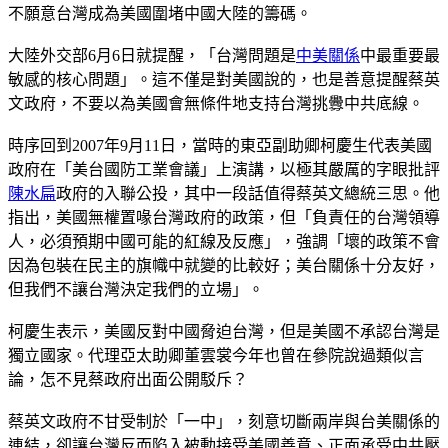
不願意台灣成為美國圍堵中國大陸的籌碼。
大陸外交部6月6日就提醒，「台灣問題是
中美關係
中最重要最
敏感的核心問題」。這不僅是對美國說的，也是善意提醒蔡英
文政府，不要以為美國會無條件地支持台灣挑釁中共底線。
時序回到2007年9月11日，當時的東亞副助卿柯慶生代表美國
政府在「美台國防工業會議」上演講，以極其嚴厲的字眼批評
陳水扁
政府的入聯公投，其中一段話值得蔡英文總統三思。他
指出，美國無權置喙台灣政府的政策，但「負責任的台灣領導
人，必須預期中國可能的紅線及反應」，強調「壞的政策不會
因為包裝在民主的旗幟中就變的比較好；美台關係十分友好，
但我們不讓台灣決定我們的立場」。
柯慶生表示，美國反對中國脅迫台灣，但是美國不承認台灣是
獨立國家。代理亞太助卿董雲裳今年也曾在參院說過類似言
論，怎不見蔡政府出面公開駁斥？
蔡英文政府不甘受制於「一中」，刻意切斷兩岸與台美關係的
連結，卻讓台灣反而陷入被動接受美國善意、正面承受中共壓