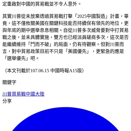
定重啟對中國的貿易戰並不令人意外。
其實川普從未放棄透過貿易戰打擊「2025中國製造」計畫，畢
竟，這不僅攸關美國在關鍵科技能否持續保有領先的地位，更
與年底的期中選舉息息相關。自從川普多次威脅要對中打貿易
戰之後，並未具體實施，雙方也已經派員磋商多次，這次是否
能繼續維持「鬥而不破」的局面，仍有待觀察。但對川普而
言，對中貿易政策目前不只是「美國優先」，更緊急的應是
「選舉優先」吧。
（本文刊載於107.06.15 中國時報A15版）
關鍵字
川普
貿易戰
中國大陸
分享