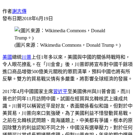
作者
謝志傳
發布日期
2018年6月19日
(圖片來源：Wikimedia Commons，Donald Trump。)
美國
總統
川普
上任1年多以來，美國與中國的關係時戰時和，
令人眼花撩亂。在「川金會」後，川普即將宣布對中國千餘項
進口商品增徵500億美元關稅的懲罰清單，預料中國也將有所
反擊。雙方的貿易戰災情有多嚴重，將影響全球經濟的發展。
2017年4月中國國家主席
習近平
至美國佛州與川普會面，而川
普也於同年11月訪問中國，試圖在經貿與北韓核武上達成共
識。川普可以稱習近平是好友，表面關係看似和諧，但對於中
美貿易，川普向來口氣強硬，為了美國利益不惜發動貿易戰。
之前在北韓核武問題、南海議題上，中美都有爭議，根本的原
因除雙方的利益認知不同之外，中國沒有選舉壓力，對於任何
議題可以當成長期議題處理，但對川普來說，年底的期中選舉