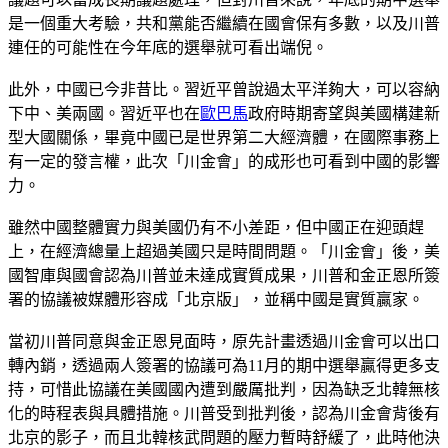
是一個重大考驗，共和黨能否繼續在國會保有多數，以及川普
連任的可能性在今年底的選舉就可看出端倪。
此外，中國已今非昔比。習近平曾說過太平洋夠大，可以容納
下中、美兩國。習近平也在
歐巴馬
政府時期寄望與美國構建新
型大國關係，畢竟中國已是世界第二大經濟體，在國際事務上
有一定的發言權，此次「川金會」的成形也可看到中國的影響
力。
雖然中國整體實力與美國仍有不小差距，但中國正在迎頭趕
上，在經濟總量上超過美國只是時間問題。「川金會」後，美
國智庫與國會認為川普並未達成實質成果，川普和金正恩所簽
署的協議被媒體形容成「北京版」，並稱中國是實質贏家。
當初川普同意與金正恩見面時，原先計畫透過川金會可以出口
轉內銷，透過兩人簽署的協議可為11月的期中選舉贏得更多支
持，可惜此協議在美國國內遭到嚴厲批判，因為缺乏北韓無核
化的時程表與具體措施。川普受到批判後，認為川金會背後有
北京的影子，而且北韓核武問題的壓力暫時舒緩了，此時他決