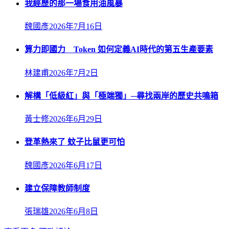
我經歷的那一場食用油風暴
魏國彥
2026年7月16日
算力即國力 Token 如何定義AI時代的第五生產要素
林建甫
2026年7月2日
解構「低級紅」與「極端獨」─尋找兩岸的歷史共鳴箱
黃士修
2026年6月29日
登革熱來了 蚊子比鼠更可怕
魏國彥
2026年6月17日
建立保障教師制度
張瑞雄
2026年6月8日