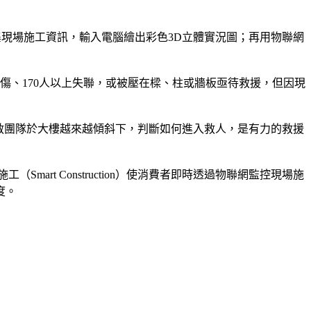
集現場施工資訊，輸入電腦繪出彩色3D立體實況圖；再用物聯網
9傷、170人以上失聯，或被壓在樑、柱或牆板亟待救援，但因現
救團隊於大樓越來越傾斜下，判斷如何進入救人，是有力的救援
rt Construction）使消費者即時透過物聯網監控現場施
度。