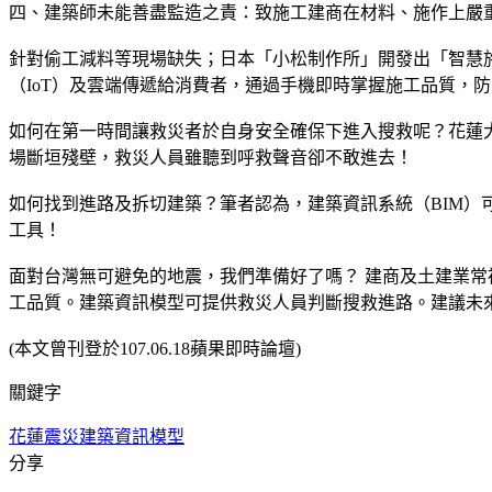
四、建築師未能善盡監造之責：致施工建商在材料、施作上嚴
針對偷工減料等現場缺失；日本「小松制作所」開發出「智慧施
（IoT）及雲端傳遞給消費者，通過手機即時掌握施工品質，
如何在第一時間讓救災者於自身安全確保下進入搜救呢？花蓮大地
場斷垣殘壁，救災人員雖聽到呼救聲音卻不敢進去！
如何找到進路及拆切建築？筆者認為，建築資訊系統（BIM
工具！
面對台灣無可避免的地震，我們準備好了嗎？ 建商及土建業常被質疑
工品質。建築資訊模型可提供救災人員判斷搜救進路。建議未
(本文曾刊登於107.06.18蘋果即時論壇)
關鍵字
花蓮震災
建築資訊模型
分享