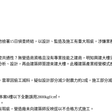
地檢署15日偵查終結，以設計、監造及施工有重大瑕疵，涉嫌
麼共通性？無營造商資格且沒有專業技能之建商，明知興建大樓
分析、設計，再由建築師簽證來建大樓。此種建築產業經營模式
，雲翠因偷工減料，疑似設計部分減少耐震力約2成，施工部分減
案6樓以下全數誤用2800kgf/c㎡。
定。
有瑕疵，營造廠未向建築師反映逕以不合格方式施工。