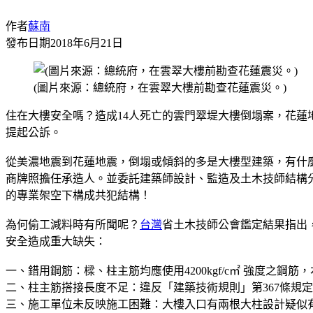
作者
蘇南
發布日期
2018年6月21日
(圖片來源：總統府，在雲翠大樓前勘查花蓮震災。)
住在大樓安全嗎？造成14人死亡的雲門翠堤大樓倒塌案，花蓮
提起公訴。
從美濃地震到花蓮地震，倒塌或傾斜的多是大樓型建築，有什
商牌照擔任承造人。並委託建築師設計、監造及土木技師結構
的專業架空下構成共犯結構！
為何偷工減料時有所聞呢？
台灣
省土木技師公會鑑定結果指出
安全造成重大缺失：
一、錯用鋼筋：樑、柱主筋均應使用4200kgf/c㎡ 強度之鋼筋，本
二、柱主筋搭接長度不足：違反「建築技術規則」第367條規
三、施工單位未反映施工困難：大樓入口有兩根大柱設計疑似