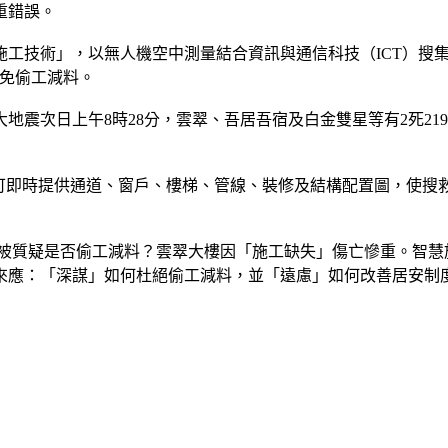
重錯誤。
工技術」，以無人機空中測量結合資訊與通信科技（ICT）搜
防免偷工減料。
震次日上午8時28分，雲翠、吾居吾宿及白金雙星等有2死21
）可即時提供通道、窗戶、樓梯、管線、裝修及結構配置圖，使搜
是否偷工減料？雲翠大樓因「施工缺失」傷亡慘重。智慧施工（Sma
來應：「深謀」如何杜絕偷工減料，並「遠慮」如何改善居安制