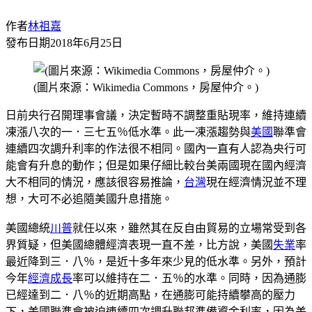
作者
林祖嘉
發布日期
2018年6月25日
(圖片來源：Wikimedia Commons，房屋仲介。)
日前央行召開理事會議，決定暫時不調整重貼現率，維持連續
凍漲八次的一．三七五％低水準。此一凍漲趨勢與
美國
聯準會
連續四次調升利率的作法很不相同。國內一直有人認為央行可
能會有升息的動作；但是如果仔細比較台美兩國現在國內經濟
大不相同的情況，應該很容易推論，
台灣
現在經濟情況並不理
想，大可不必追隨美國升息措施。
美國總統
川普
就任以來，雖然其在反自由貿易的立場常受到各
界質疑，但美國總體經濟表現一直不差，比方說，美國
失業
率
最近降到三．八％，是近十多年來少見的低水準。另外，預計
今年
經濟成長
率可以維持在二．五％的水準。同時，因為通膨
已經達到二．八％的近期高點，在通膨可能持續攀高的壓力
下，美國聯準會被迫連續四次調升聯邦準備資金利率，因為美