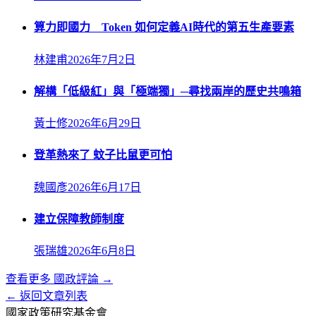
算力即國力 Token 如何定義AI時代的第五生產要素
林建甫
2026年7月2日
解構「低級紅」與「極端獨」─尋找兩岸的歷史共鳴箱
黃士修
2026年6月29日
登革熱來了 蚊子比鼠更可怕
魏國彥
2026年6月17日
建立保障教師制度
張瑞雄
2026年6月8日
查看更多
國政評論
→
← 返回文章列表
國家政策研究基金會