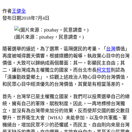
作者
王健全
發布日期
2018年7月4日
(圖片來源：pixabay，民意調查。)
隨著選舉的逼近，為了選票、區隔選民的考量，「
台灣
價值」
再度被喊得震天價響。根據媒體的報導，執政黨心目中的台灣
價值，大致可以歸納成兩個層面：其一，彰顯民主自由；其
二，讓台灣成為主權獨立的國家。而台北市長
柯文哲
則認為
「清廉勤政愛鄉土」。綜觀上述政治人物心目中的台灣價值，
和民眾心目中經濟優先的台灣價值，其實是有相當落差的。
首先，台灣早已是主權獨立國家，我們可以投票選舉自己的總
統，擁有自己的軍隊、賦稅制度。因此，一再地標榜台灣獨
立，並沒有為台灣帶來加分的效果，反而使邦交國的斷交數目
攀升、世界衛生大會（WHA）未能參加，以及中共軍艦、軍
機繞台，增加民眾不少的恐懼感。而民主、自由則向來是台灣
最不缺乏的東西，自由選舉、言論充分自由，甚至不少民眾會