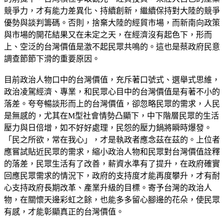
競爭力，才有能力差異化、持續創新，繼續保持對大陸的競爭
優勢與談判籌碼。否則，捨棄大陸的經貿市場，而新南向政策
與市場的開花結果又在未定之天，在經濟沒有起色下，形而
上、空泛的台灣價值是激不起民眾共鳴的。這也是蔡政府民意
調查節節下滑的重要原因。
目前政治人物口中的台灣價值，充斥著口號式、選舉式思維，
政治凌駕經濟、專業，和民眾心目中的台灣價值是有著不小的
落差。夸夸暢談形而上的台灣價值，卻忽略民眾的需求，人民
是無感的，尤其在M型社會情勢凸顯下，中下階層民眾的生活
壓力與日倍增，如不好好處理，民怨的壓力鍋將瞬時爆發。
「民之所欲，常在我心」，才是執政者應念茲在茲的。上位者
應嘗試貼近民眾的需求，縮小政治人物和民眾對台灣價值詮釋
的落差，民眾生活有了改善，薪資水準有了提升，在政府確實
回應民眾需求的情況下，政府的支持度才能再度攀升，才有耐
心支持政府長期改革、產業升級的目標。寄予台灣的政治人
物，在關懷天邊彩虹之餘，也能多多留心腳邊的花朵，使民眾
有感，才能彰顯真正的台灣價值。