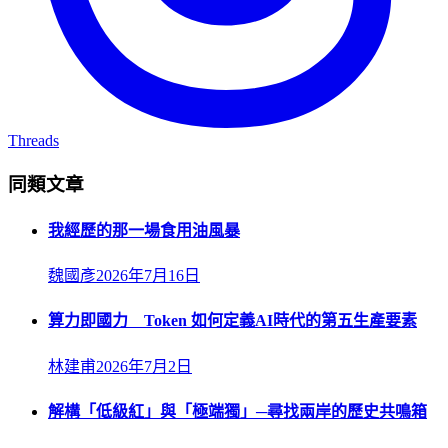
Threads
同類文章
我經歷的那一場食用油風暴
魏國彥
2026年7月16日
算力即國力 Token 如何定義AI時代的第五生產要素
林建甫
2026年7月2日
解構「低級紅」與「極端獨」─尋找兩岸的歷史共鳴箱