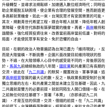
升級轉型，並尋求法規鬆綁，加速邁入數位經濟時代；同時協
助企業擺脫五缺困境，使企業有合理的發展空間，進而創造更
多高薪就業機會。如此一來，台灣民眾才有安居樂業的可能。
其次，規劃青世代希望工程，媒合年輕人就業、降低年輕人創
業障礙，使青世代族群有築夢踏實的機會。再者，
兩岸
維持和
諧關係，強化經貿投資往來，改善當前兩岸當前低盪、對峙的
局面，才能使民眾享有安全、免於恐懼的自由。
目前，在朝的政治人物普遍認為台灣已盡力「維持現狀」，反
而是大陸蠻橫，不斷挑釁，企圖片面改變目前維持現狀的態
勢。不過，在大陸領導人心目中的感受是不同的。背後原因在
於，
馬英九
前總統執政的八年間，
國民黨
和共產黨已有長期的
交流，彼此在「
九二共識
」的默契，擱置政治、軍事爭議，追
求
兩岸經貿
發展的最大公約數。反之，執政黨長期受制於台灣
獨立思維的左右，和共產黨之間並未建立互信基礎，因此，九
二共識就是雙方的必要前提。就如同陌生人開口借錢一般，在
之前無任何信任基礎下，簽署「本票」（亦即承認九二共
識），才是互信的保證，交流、借錢的前提。在「九二共識」
的前提下，台灣積極爭取觀光、經貿投資，來壯大自己的產業