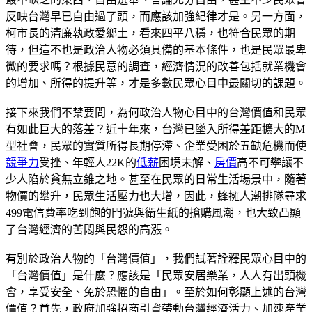
反映台灣早已自由過了頭，而應該加強紀律才是。另一方面，
柯市長的清廉執政愛鄉土，看來四平八穩，也符合民眾的期
待，但這不也是政治人物必須具備的基本條件，也是民眾最卑
微的要求嗎？根據民意的調查，經濟情況的改善包括就業機會
的增加、所得的提升等，才是多數民眾心目中最關切的課題。
接下來我們不禁要問，為何政治人物心目中的台灣價值和民眾
有如此巨大的落差？近十年來，台灣已墜入所得差距擴大的M
型社會，民眾的實質所得長期停滯、企業受困於五缺危機而使
競爭力
受挫、年輕人22K的
低薪
困境未解、
房價
高不可攀讓不
少人陷於貧無立錐之地。甚至在民眾的日常生活場景中，隨著
物價的攀升，民眾生活壓力也大增，因此，蜂擁人潮排隊尋求
499電信費率吃到飽的門號與衛生紙的搶購風潮，也大致凸顯
了台灣經濟的苦悶與民怨的高漲。
有別於政治人物的「台灣價值」，我們試著詮釋民眾心目中的
「台灣價值」是什麼？應該是「民眾安居樂業，人人有出頭機
會，享受安全、免於恐懼的自由」。至於如何彰顯上述的台灣
價值？首先，政府加強招商引資帶動台灣經濟活力、加速產業