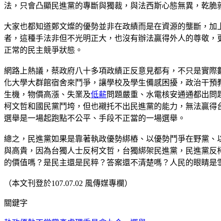
法，只會凸顯民進黨的專斷與獨裁，與法西斯心態無異，乾脆
大家也都知道鄭文燦的優勢並非在政績而是在資源的壟斷，加
者，這種手法非但不光明正大，也沒有辦法贏得外人的尊敬，
正常的民主競爭狀態。
網路上熱議，蔡政府八十多項政績正反意見都有，不只是實際
化大學大群館宿舍來鬥爭，讓學校及學生備感困擾，政治干預
生機，物價高漲、失業及
低薪
問題嚴重、水電核安通通都出問
柯文哲和國民黨鬥垮，但也襯托不出民進黨的能力，無法贏得台
選舉是一場起跑點不公平、手段不正當的一場選舉。
總之，民進黨如果是靠著執政優勢綁樁、以優勢鬥爭在野黨、
與高貴，因為台獨人士反柯文哲，台獨綁架民進黨，民進黨反
的價值嗎？是民主還是民粹？答案還不清楚嗎？人民的眼睛是
（本文刊登於107.07.02 風傳媒專欄）
關鍵字