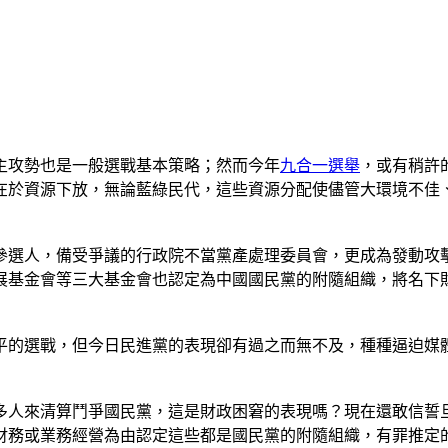
主攻勢也是一般選戰基本策略；然而今年
九合一選舉
，或有稍許
在於資源下放，無論藍綠民代，這些資源分配使儘管大環境不佳
參選人，備受爭議的行政院不當黨產處理委員會，更成為發動攻
展基金會等三大基金會也認定為中國國民黨的附隨組織，將名下
平的選戰，但今日民進黨的表現卻有過之而無不及，種種逼迫媒
人來清算鬥爭國民黨，這是財政困窘的表現嗎？現在還敢信誓旦
、財務或業務經營為由認定這些都是國民黨的附隨組織，有罪推