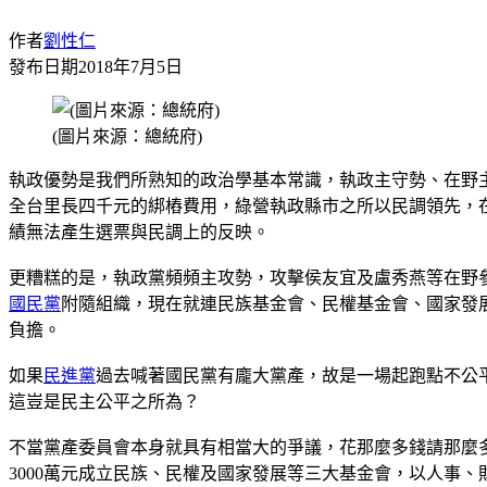
作者
劉性仁
發布日期
2018年7月5日
(圖片來源：總統府)
執政優勢是我們所熟知的政治學基本常識，執政主守勢、在野
全台里長四千元的綁樁費用，綠營執政縣市之所以民調領先，
績無法產生選票與民調上的反映。
更糟糕的是，執政黨頻頻主攻勢，攻擊侯友宜及盧秀燕等在野
國民黨
附隨組織，現在就連民族基金會、民權基金會、國家發
負擔。
如果
民進黨
過去喊著國民黨有龐大黨產，故是一場起跑點不公
這豈是民主公平之所為？
不當黨產委員會本身就具有相當大的爭議，花那麼多錢請那麼多
3000萬元成立民族、民權及國家發展等三大基金會，以人事