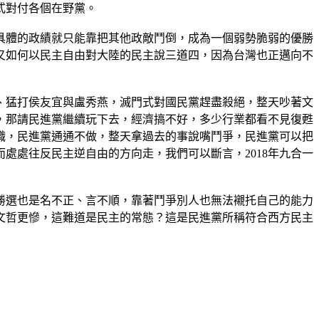
式對付各個在野黨。
具體的政績就只能靠把其他政敵鬥倒，成為一個弱勢脆弱的優勝
又如何以民主自由對大陸的民主說三道四，因為台灣也正邁向不
、猛打侯友宜與盧秀燕，滅門式對國民黨趕盡殺絕，整天吵著文
，那請民進黨繼續玩下去，經濟搞不好，多少行業都看不見復甦
職，民進黨通通不做，整天拿過去的事說嘴鬥爭，民進黨可以把
處處往反民主逆自由的方向走，我們可以斷言，2018年九合一
勝選也是名不正、言不順，靠著鬥爭別人也無法襯托自己的能力
文哲更慘，這難道是民主的常態？這是民進黨所稱符合西方民主