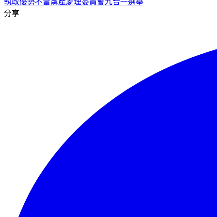
執政優勢
不當黨產處理委員會
九合一選舉
分享