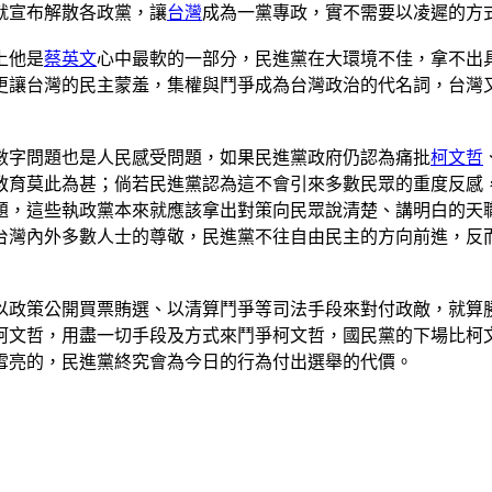
就宣布解散各政黨，讓
台灣
成為一黨專政，實不需要以凌遲的方
上他是
蔡英文
心中最軟的一部分，民進黨在大環境不佳，拿不出
更讓台灣的民主蒙羞，集權與鬥爭成為台灣政治的代名詞，台灣
數字問題也是人民感受問題，如果民進黨政府仍認為痛批
柯文哲
教育莫此為甚；倘若民進黨認為這不會引來多數民眾的重度反感
題，這些執政黨本來就應該拿出對策向民眾說清楚、講明白的天
灣內外多數人士的尊敬，民進黨不往自由民主的方向前進，反而
以政策公開買票賄選、以清算鬥爭等司法手段來對付政敵，就算
柯文哲，用盡一切手段及方式來鬥爭柯文哲，國民黨的下場比柯
雪亮的，民進黨終究會為今日的行為付出選舉的代價。