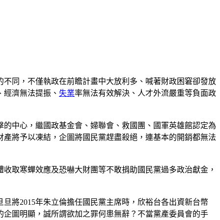
的不同，不僅執政在前瞻計畫中大放利多、喊著財政困窘卻發放
、經濟無法提振、
失業
率無法有效解決、人才外流嚴重等負面政
擊的中心，繼國政基金會、婦聯會、救國團、國軍英雄館認定為
財產將予以凍結，企圖將國民黨趕盡殺絕，連基本的開銷都無法
體收取寒蟬效應及恐嚇大財團等不敢捐助國民黨過多政治獻金，
旦將2015年朱立倫擔任國民黨主席時，欣裕台各出資新台幣
定的企圖明顯，誠所謂欲加之罪何患無辭？不當黨產委員會的手