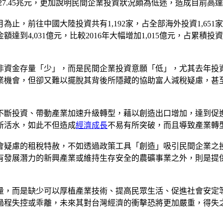
27.45兆元，更加說明民間企業投資狀況頗為低迷，造成目前高達
為止，前往中國大陸投資共有1,192家，占全部海外投資1,651家
到4,031億元，比較2016年大幅增加1,015億元，占累積投
資金存量「少」，而是民間企業投資意願「低」，尤其去年投資率
業機會，但卻又難以擺脫其背後所隱藏的協助富人減稅疑慮，甚
不斷投資、帶動產業加速升級轉型，藉以創造出口增加，達到促
新活水，如此不但造成
經濟成長
不易有所突破，而且導致產業轉
會疑慮的租稅特赦，不如透過政策工具「創造」吸引民間企業之
有發展潛力的新興產業或維持生存安全的農礦事業之外，則是提
量，而是缺少可以厚植產業技術、提高民眾生活、促進社會安定
過程失控或乖離，未來其對台灣經濟的衝擊恐將更加嚴重，得失