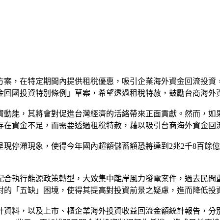
方案，在特定期間內提供租稅優惠，吸引企業海外資金回流投資
金回國投資特別條例」草案，希望透過租稅特赦，鼓勵台商海外
資動能，其將會對促進台灣經濟的活絡帶來正面貢獻。然而，如
存在資金不足，而需要透過租稅特赦，藉以吸引台商海外資金回
現停滯現象，使得今年國內超額儲蓄額恐將達到2兆2千8百餘
配合執行能源政策轉型，大致集中離岸風力發電案件，過去民間
對的「五缺」困境，使得其提高對投資前景之疑慮，進而降低投
資料，以及上市、櫃企業海外投資收益回流金額統計報告，分別加