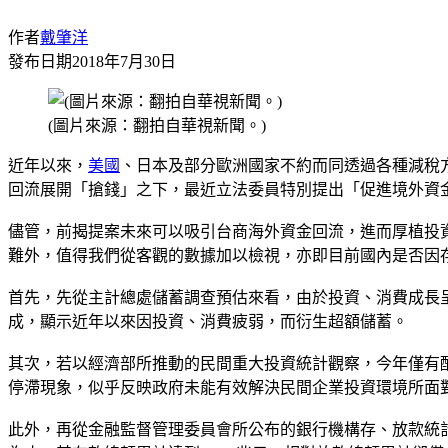
作者
戴肇洋
發布日期
2018年7月30日
(圖片來源：翻拍自華視新聞。)
近年以來，
美國
、日本及部分歐洲國家不約而同透過各種減稅
回流展開「搶錢」之下，最近立法委員特別提出「促進境外資
儘管，前揭提案未來可以吸引台商海外資金回流，進而厚植投
難外，值得我們從客觀的數據加以檢視，亦即目前國內是否因
首先，先從主計總處儲蓄調查預估來看，由於投資、消費成長呈
成，顯示近年以來因投資、消費疲弱，而衍生超額儲蓄。
其次，若以經濟部所推動的民間重大投資統計觀察，今年僅有
停滯現象，似乎反映政府未能有效解決民間企業投資環境所面
此外，再從金融監督管理委員會所公布的銀行機構存、放款統計