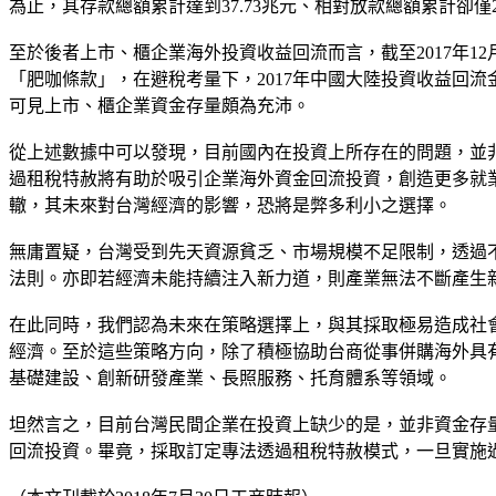
為止，其存款總額累計達到37.73兆元、相對放款總額累計卻僅
至於後者上市、櫃企業海外投資收益回流而言，截至2017年12月
「肥咖條款」，在避稅考量下，2017年中國大陸投資收益回流金額達
可見上市、櫃企業資金存量頗為充沛。
從上述數據中可以發現，目前國內在投資上所存在的問題，並非
過租稅特赦將有助於吸引企業海外資金回流投資，創造更多就
轍，其未來對台灣經濟的影響，恐將是弊多利小之選擇。
無庸置疑，台灣受到先天資源貧乏、市場規模不足限制，透過
法則。亦即若經濟未能持續注入新力道，則產業無法不斷產生
在此同時，我們認為未來在策略選擇上，與其採取極易造成社
經濟。至於這些策略方向，除了積極協助台商從事併購海外具
基礎建設、創新研發產業、長照服務、托育體系等領域。
坦然言之，目前台灣民間企業在投資上缺少的是，並非資金存
回流投資。畢竟，採取訂定專法透過租稅特赦模式，一旦實施