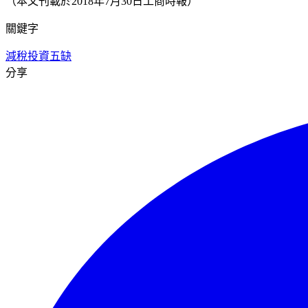
（本文刊載於2018年7月30日工商時報）
關鍵字
減稅
投資
五缺
分享