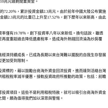
10兆元過剩閒置資金。
的72.20％，累計投資金額2.3兆元。由於前年中國大陸公布實施
資金額2.3兆元的比重已上升至17.52％，創下歷年以來新高，由此
僅有19.78％，創下投資率八年以來新低。換句話說，雖透
至再度重蹈過去降低遺產稅率，造成海外熱錢回流淪為炒房覆
進經濟持續成長，已成為長期以來台灣難以擺脫的自我生存發展
型更加受到限制。
投資標的，藉以鼓勵台商海外資金回流投資，進而達到活絡台灣
供租稅稅率減半優惠，接軌投資政府所推動的政策，包括：前瞻
等投資項目。這些不是利用租稅特赦，就可以吸引台商海外資金
之間，頗為值得我們加以深思與警惕。