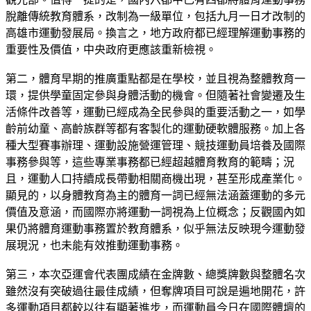
脫離傳統教育體系，改制為一級單位，包括九月一日才改制的
高雄市運動發展局。換言之，地方政府都已經理解運動事務的
重要性及價值，中央政府更應該重新檢視。
第二，體育早期的推廣重點都是在學校，並且視為整體教育一
環，提供學童固定參與身體活動的機會。但隨著社會變遷及生
活條件改善等，運動已經成為全民參與的重要活動之一，如學
齡前幼童、高齡族群等都有客製化的運動硬軟體服務。加上各
種大型賽事辦理、運動設施營運管理、競技運動員培養及國際
事務參與等，這些專業事務都已經超越體育教育的範疇；況
且，運動人口持續成長帶動相關商機出現，甚至形成產業化。
顯見的，以身體教育為主的體育一詞已經無法涵蓋運動的多元
價值及意涵，而國際亦將運動一詞視為上位概念；反觀國內如
果仍將體育運動事務置於教育體系，似乎無法反映現今運動發
展現況，也未能有效推動運動事務。
第三，本次亞運會代表團成績在金牌數、總獎牌數與整體名次
雖然沒有突破過往最佳成績，但奪牌項目可說是遍地開花，許
多運動項目都較以往有顯著進步，而運動員今日在國際體壇的