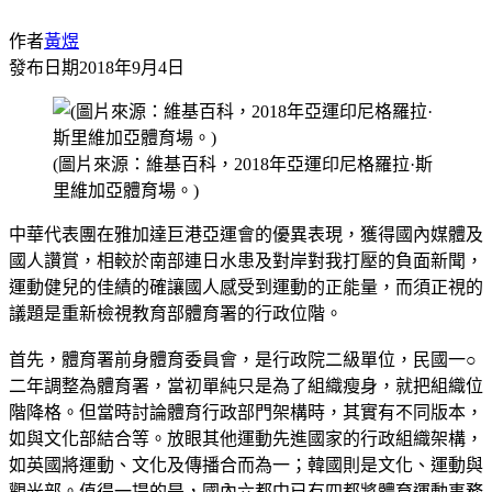
作者
黃煜
發布日期
2018年9月4日
(圖片來源：維基百科，2018年亞運印尼格羅拉·斯
里維加亞體育場。)
中華代表團在雅加達巨港亞運會的優異表現，獲得國內媒體及
國人讚賞，相較於南部連日水患及對岸對我打壓的負面新聞，
運動健兒的佳績的確讓國人感受到運動的正能量，而須正視的
議題是重新檢視教育部體育署的行政位階。
首先，體育署前身體育委員會，是行政院二級單位，民國一○
二年調整為體育署，當初單純只是為了組織瘦身，就把組織位
階降格。但當時討論體育行政部門架構時，其實有不同版本，
如與文化部結合等。放眼其他運動先進國家的行政組織架構，
如英國將運動、文化及傳播合而為一；韓國則是文化、運動與
觀光部。值得一提的是，國內六都中已有四都將體育運動事務