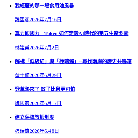
我經歷的那一場食用油風暴
魏國彥
2026年7月16日
算力即國力 Token 如何定義AI時代的第五生產要素
林建甫
2026年7月2日
解構「低級紅」與「極端獨」─尋找兩岸的歷史共鳴箱
黃士修
2026年6月29日
登革熱來了 蚊子比鼠更可怕
魏國彥
2026年6月17日
建立保障教師制度
張瑞雄
2026年6月8日