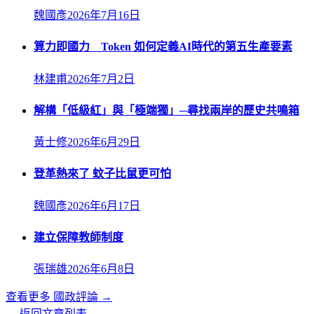
魏國彥
2026年7月16日
算力即國力 Token 如何定義AI時代的第五生產要素
林建甫
2026年7月2日
解構「低級紅」與「極端獨」─尋找兩岸的歷史共鳴箱
黃士修
2026年6月29日
登革熱來了 蚊子比鼠更可怕
魏國彥
2026年6月17日
建立保障教師制度
張瑞雄
2026年6月8日
查看更多
國政評論
→
← 返回文章列表