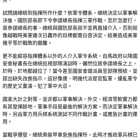
試問請總統到指揮所作什麼？依軍令體系，總統決定以軍事解
決後，國防部長即下令參謀總長指揮三軍作戰，至於怎麼打，
是參謀總長的事，總統與國防部長就不宜再直接介入，否則就
像越戰時美軍連次日轟炸的目標都需白宮決定，結果造成美軍
幾乎等於戰敗的撤離。
更不能縱容指揮體系以外的人介入軍令系統，自馬政府以降國
安會秘書長在總統巡視部隊演訓時，儼然位居參謀總長之上，
於時、於地都越位了！當今甚至國安會還派員至部隊預檢，並
提出缺失改進指示，這好像唐、明幾代派宦官監軍，擾亂軍令
的歷史又重演，犯了軍中大忌。
國家大計之對策，並非都以軍事解決，外交、經濟等軟實力都
有其發揮餘地，軍事手段是最後的解決方案。而決定軍事解決
時，另由軍方用兵棋系統測試不同作戰計畫，或應急計畫的運
用。
當戰爭爆發，總統乘裝甲車急進指揮所，此時才推政軍兵棋已