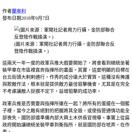
作者
蘭寧利
發布日期
2018年9月7日
(圖片來源：軍聞社記者周力行攝，金防部聯合反
登陸作戰操演。)
這兩天一年一度的政軍兵推大戲要開始了，將會看到總統坐著
裝甲車在市區裡直奔指揮所的畫面。其實，這麼明顯的目標在
台北街頭大剌剌通行，作秀的成分遠大於實質。這種沒有掩護
與欺敵作法，根本就是提供敵方最佳狙擊機會，尤其是在完全
不考慮讓敵人捉摸不定下，益增狙擊的成功率。
政軍兵推是否需要與指揮所連在一起？將所有的蛋擺在一個籃
子裡，當今之敵有絕對的把握將其全毀，或使指管通情功能全
部喪失，國防部還準備內部大興土木供長官視導。事實上從扁
政府開始讓總統坐裝甲車到衡指所，就是國防部在唬弄，在作
秀。