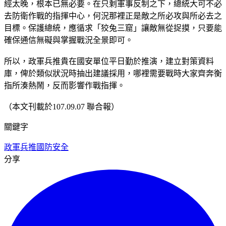
經太晚，根本已無必要。在只剩軍事反制之下，總統大可不必
去防衛作戰的指揮中心，何況那裡正是敵之所必攻與所必去之
目標。保護總統，應循求「狡兔三窟」讓敵無從捉摸，只要能
確保通信無礙與掌握戰況全景即可。
所以，政軍兵推貴在國安單位平日勤於推演，建立對策資料
庫，俾於類似狀況時抽出建議採用，哪裡需要戰時大家齊奔衡
指所湊熱鬧，反而影響作戰指揮。
（本文刊載於107.09.07 聯合報）
關鍵字
政軍兵推
國防安全
分享