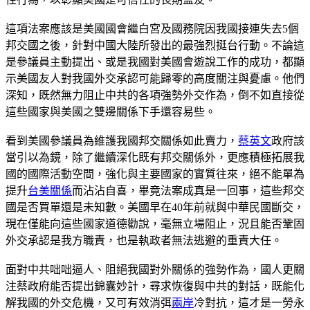
這項法案應該是美國國會繼白宮及國務院因我國接連失去5個
邦交國之後，針對中國大陸所發出的最強烈挺台行動。不論這
是參議員主動提出、或是我國對美國會遊說工作的成功，都顯
示美國友人對我國外交承認可能歸零的高度關注與憂慮。他們
深知，既然無力阻止中共的各項強勢外交作為，倒不如直接從
這些國家與美國之雙邊關係下手還容易些。
看到美國參議員為維護我國邦交關係如此賣力，
蔡英文
政府該
當引以為鏡，除了繼續深化既有邦交關係外，更應積極拓展我
國的國際活動空間，強化與主要國家的實質往來，絕不能單為
提升
台美關係
而沾沾自喜，畢竟法案成真是一回事，這些邦交
國是否買單還是未知數。美國早在40年前就與中華民國斷交，
現在僅能向這些國家道德勸說，毫無立場阻止，況且能否鞏固
外交承認是我方職責，也是執政者無法逃避的重責大任。
面對中共咄咄逼人、阻絕我國對外關係的強勢作為，國人更關
注蔡政府能否提出錦囊妙計，尋求恢復與中共的對話，既能化
解我國的外交危機，又可有效消弭
兩岸
冷對抗，這才是一勞永