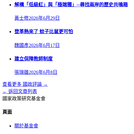
解構「低級紅」與「極端獨」─尋找兩岸的歷史共鳴箱
黃士修
2026年6月29日
登革熱來了 蚊子比鼠更可怕
魏國彥
2026年6月17日
建立保障教師制度
張瑞雄
2026年6月8日
查看更多
國政評論
→
← 返回文章列表
國家政策研究基金會
頁面
關於基金會