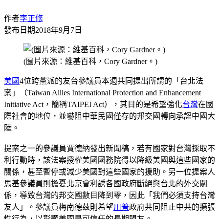
作者
李正修
發布日期
2018年9月7日
(圖片來源：維基百科，Cory Gardner。)
美國
4位跨黨派的友台參議員本週共同提出所謂的「台北法
案」（Taiwan Allies International Protection and Enhancement
Initiative Act，簡稱TAIPEI Act），其目的是希望強化
台灣
在國
際社會的地位，並嚇阻中華民國僅存的邦交國轉向承認中國大
陸。
提案之一的參議員賈德納發出新聞稿，若有國家對台灣採取不
利行動時，該法案授權美國國務院得以降級美國與這些國家的
關係，甚至暫停或減少美國對這些國家的援助。另一位提案人
馬基參議員則擔憂北京會利誘各國政府斷絕與台北的外交關
係，導致台灣的邦交國數目降到零，因此「我們必須支持台灣
友人」。參議員梅南德茲則希望
川普
政府共同阻止中共的擴張
性行為，以彰顯美國是可信任的長期盟友。