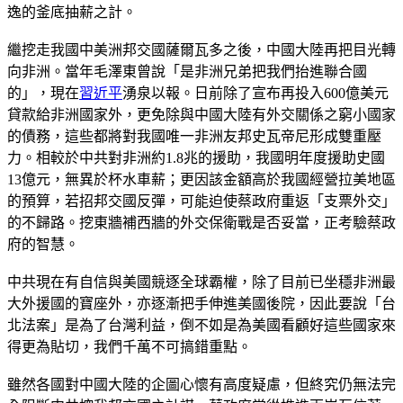
逸的釜底抽薪之計。
繼挖走我國中美洲邦交國薩爾瓦多之後，中國大陸再把目光轉
向非洲。當年毛澤東曾說「是非洲兄弟把我們抬進聯合國
的」，現在
習近平
湧泉以報。日前除了宣布再投入600億美元
貸款給非洲國家外，更免除與中國大陸有外交關係之窮小國家
的債務，這些都將對我國唯一非洲友邦史瓦帝尼形成雙重壓
力。相較於中共對非洲約1.8兆的援助，我國明年度援助史國
13億元，無異於杯水車薪；更因該金額高於我國經營拉美地區
的預算，若招邦交國反彈，可能迫使蔡政府重返「支票外交」
的不歸路。挖東牆補西牆的外交保衛戰是否妥當，正考驗蔡政
府的智慧。
中共現在有自信與美國競逐全球霸權，除了目前已坐穩非洲最
大外援國的寶座外，亦逐漸把手伸進美國後院，因此要說「台
北法案」是為了台灣利益，倒不如是為美國看顧好這些國家來
得更為貼切，我們千萬不可搞錯重點。
雖然各國對中國大陸的企圖心懷有高度疑慮，但終究仍無法完