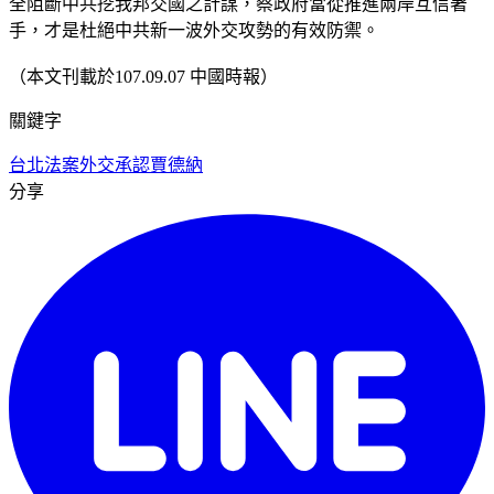
全阻斷中共挖我邦交國之計謀，蔡政府當從推進兩岸互信著
手，才是杜絕中共新一波外交攻勢的有效防禦。
（本文刊載於107.09.07 中國時報）
關鍵字
台北法案
外交承認
賈德納
分享