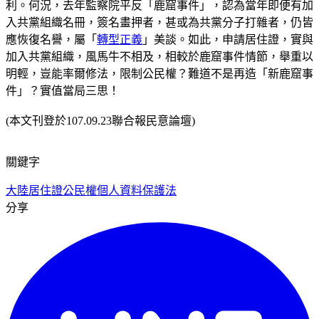
利。何況，去年監察院平反「鹿窟事件」，認為當年即便有加
入共黨組織名冊，簽名畫押者，甚或為共黨分子打雜者，仍皆
應恢復名譽，屬「
轉型正義
」美談。如此，申請居住證，實與
加入共黨組織，風馬牛不相及，相較於鹿窟事件情節，舉重以
明輕，豈能率爾修法，限制公民權？難道不是再造「新鹿窟事
件」？實值當局三思！
(本文刊登於107.09.23聯合報民意論壇)
關鍵字
大陸居住證
公民權
個人資料保護法
分享