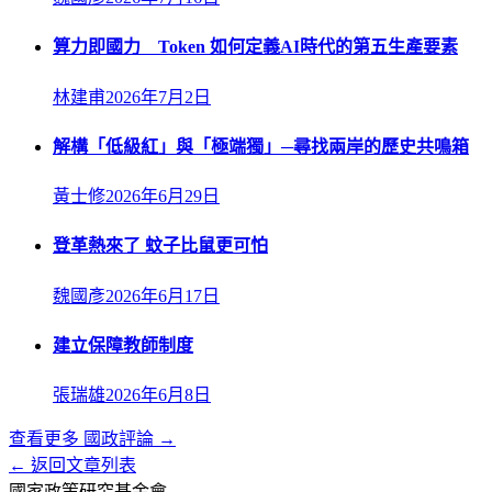
算力即國力 Token 如何定義AI時代的第五生產要素
林建甫
2026年7月2日
解構「低級紅」與「極端獨」─尋找兩岸的歷史共鳴箱
黃士修
2026年6月29日
登革熱來了 蚊子比鼠更可怕
魏國彥
2026年6月17日
建立保障教師制度
張瑞雄
2026年6月8日
查看更多
國政評論
→
← 返回文章列表
國家政策研究基金會