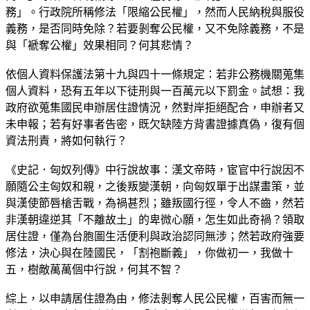
務」。行政院所稱修法「限縮公民權」，然而人民納稅與服役
義務，是否同時免除？若要剝奪公民權，又不免除義務，不是
與「褫奪公權」效果相同？何其悲情？
依個人資料保護法第十九與四十一條規定：若非公務機關蒐集
個人資料，恐有五年以下徒刑與一百萬元以下罰金。試想：我
政府欲蒐集國民申辦居住證情況，然對岸拒絕配合，申辦者又
未申報；若有好事者告密，既欠缺陸方背書證據真偽，復有個
資法刑責，將如何執行？
《史記．匈奴列傳》中行說故事：漢文帝時，宦官中行說因不
願隨公主匈奴和親，之後叛變漢朝，向匈奴單于出謀畫策，並
與漢使節唇槍舌戰，為禍甚烈；雖叛國行徑，令人不齒，然若
非漢朝違逆其「不離故土」的卑微心願，怎生如此奇禍？領取
居住證，僅為台胞圖生活便利與政治認同無涉；然若政府強要
修法，決心與在陸國民，「割袍斷義」，你做初一，我做十
五，樹敵萬萬個中行說，何其不智？
綜上，以申請居住證為由，修法剝奪人民公民權，百害而無一