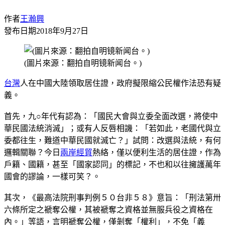
作者
王瀚興
發布日期
2018年9月27日
(圖片來源：翻拍自明镜新闻台。)
台灣
人在中國大陸領取居住證，政府擬限縮公民權作法恐有疑
義。
首先，九○年代有認為：「國民大會與立委全面改選，將使中
華民國法統消滅」；或有人反唇相譏：「若如此，老國代與立
委都往生，難道中華民國就滅亡？」試問：改選與法統，有何
邏輯關聯？今日
兩岸經貿
熱絡，僅以便利生活的居住證，作為
戶籍、國籍，甚至「國家認同」的標記，不也和以往擁護萬年
國會的謬論，一樣可笑？。
其次，《最高法院刑事判例５０台非５８》意旨：「刑法第卅
六條所定之褫奪公權，其被褫奪之資格並無服兵役之資格在
內。」等語，言明褫奪公權，僅剝奪「權利」，不免「義