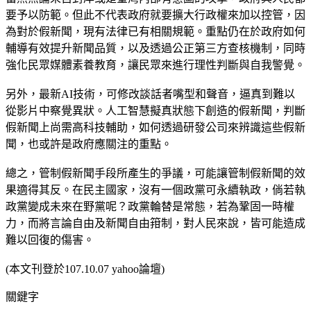
要予以防範。但此不代表政府就要擴大行政權來加以控管，因
為對於假新聞，現有法律已有相關規範。重點仍在於政府如何
輔導有效提升新聞品質，以及透過公正第三方查核機制，同時
強化民眾媒體素養教育，讓民眾來進行理性判斷與自我警覺。
另外，最新AI技術，可修改談話者嘴型和聲音，逼真到難以
從影片中察覺異狀。人工智慧擬真狀態下創造的假新聞，判斷
假新聞上尚需高科技輔助，如何透過研發公司來辨識這些假新
聞，也或許是政府應關注的重點。
總之，管制假新聞手段所產生的爭議，可能讓管制假新聞的效
果適得其反。在民主國家，沒有一個政黨可永續執政，倘若執
政黨變成未來在野黨呢？政黨輪替是常態，若為鞏固一時權
力，而將言論自由及新聞自由箝制，對人民來說，皆可能造成
難以回復的傷害。
(本文刊登於107.10.07 yahoo論壇)
關鍵字