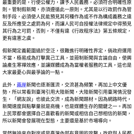
最重要的是，行使公權力，課予人民義務，必須符合明確性原
則。管制假新聞，亦須遵循此一原則。尤其是以行政罰作為管
制手段，必須使人民能預見其何種作為或不作為構成義務之違
反及所應受之處罰為何，而讓人民可自授權法律規定中得預見
其行為之可罰，否則，不僅有違《行政程序法》第五條規定，
更有違憲之虞。
假新聞定義範圍過於空泛，很難進行明確性界定，倘政府運用
不當，極易成為打擊異己工具，並箝制新聞與言論自由，使輿
論產生寒禪效應，並讓媒體成為為當權者服務的工具，這也是
大家最憂心與最爭論的一點。
此外，
兩岸
新聞也逐漸匯流，交流甚為頻繁，再加上中文優
勢，所以常看到臺灣引用大陸新聞，大陸新聞引用臺灣情況發
生，「網友說」也彼此交流，成為新聞題材。因為網路時代，
新聞速度與點擊量就是商機，也是媒體生存的關鍵之一。再加
上民眾都會選擇自己喜歡看的新聞或相信自己想相信的新聞，
所以新聞會發展現在型態，主要還是基於市場導向。
當然無論來自對岸或是臺灣內部有意圖的攻擊，政府與人民都