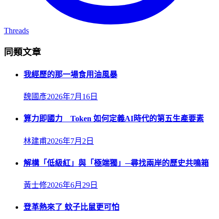
Threads
同類文章
我經歷的那一場食用油風暴
魏國彥
2026年7月16日
算力即國力 Token 如何定義AI時代的第五生產要素
林建甫
2026年7月2日
解構「低級紅」與「極端獨」─尋找兩岸的歷史共鳴箱
黃士修
2026年6月29日
登革熱來了 蚊子比鼠更可怕