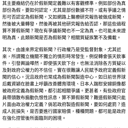
其主要癥結仍在於假新聞定義難以有客觀標準，例如部份為真
部份為假，要如何認定，尤其是部份數據不符，或有爭議之情
形可否認定為假新聞，又如網路上醫療研究報告被做成新聞，
然後被大量轉發，然後再被其他研究報告給否認，那這些過程
算不算假新聞？現在有爭議新聞也不一定為真，也可能未來證
明為真，此類新聞是否為假新聞？相關質疑族繁不及備載。
其次，由誰來界定假新聞？行政權乃是受監督對象，尤其近
來，所謂獨立機關不獨立的情形時常發生，例促轉會張天欽事
件，引發輿論嘩然，即使張天欽下台，也無法消除各方質疑以
及對政府公權力的不信任，實在很難讓人民賦予政府定義假新
聞的信心。況且政府也常成為假新聞製造中心，如日前世界球
后戴資穎在臉書上呼籲改善體育環境、日本人踹慰安婦銅像都
被政府定義為假新聞，都引起相關爭議。更甚者，有些政府官
員帶頭散布搧動仇恨性訊息，算不算假新聞？難道假新聞只能
片面由政治權力定義？倘若政府製造假新聞，要如何處罰？造
成人民損失，是否要進行國家賠償，種種問題，都可能是政府
在強化控管後所面臨到的困境。