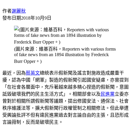
作者
謝麗秋
發布日期
2018年10月9日
(圖片來源：維基百科，Reporters with various forms
of fake news from an 1894 illustration by Frederick
Burr Opper。)
最近，因為
蔡英文
總統表示假新聞及謠言對施政造成嚴重干
擾，認為中國「網軍」製造的假新聞引起國安疑慮，亦曾提到
「在社會各層面中，充斥著越來越多精心捏造的假新聞，意圖
詆毀破壞我們的民主生活方式」。相關部會以及
民進黨
立委亦
曾對於相關所謂假新聞等議題，提出修國安法、通保法、社會
秩序維護法等，擴大假新聞行政權管制之相關修法。但此舉遭
受輿論批評不但有違民進黨過去對言論自由的主張，且恐形成
言論箝制，反而是破壞民主。