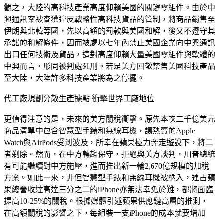
觀之，大陸的高科技產業高度仰賴美國的關鍵零組件。由於中
興通訊案被查獲違反戰略性高科技貨品的管制，將商品銷售至
伊朗與北韓等國，先以高額的罰款與美國和解，後又不遵守其
承諾的和解條件，因而被處以七年內禁止美國企業向中興通訊
出口任何技術及貨品，這對高度仰賴大量美國零組件與軟體的
中興而言，形同被判處死刑。若是美方回敬禁售美國科技產品
至大陸，大陸許多科技產業將為之停擺。
代工廠規劃分散生產據點 衝擊世界工廠地位
更值得注意的是，未來的美方關稅衝擊。原先本次二千億美元
商品清單中包含智慧型手錶和無線耳機，讓熱賣的Apple
Watch與AirPods受到波及，所幸在蘋果極力奔走遊說下，將二
者剃除。然而，在中方轉趨保守，拒絕與美方談判，川普總統
有可能繼續對中方施壓，進而推出新一輪2,670億規模的加稅
方案。如此一來，非但智慧型手錶和無線耳機被納入，連占蘋
果總營收達高達三分之二的iPhone亦無法幸免於難，都將面臨
提高10-25%的關稅。根據媒體引述蘋果供應鏈高層的推測，
在高額關稅的影響之下，每組裝一支iPhone的成本就要增加