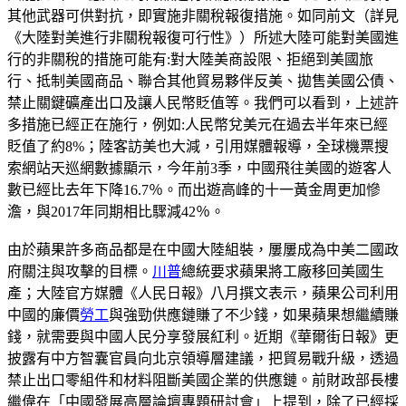
其他武器可供對抗，即實施非關稅報復措施。如同前文（詳見
《大陸對美進行非關稅報復可行性》）所述大陸可能對美國進
行的非關稅的措施可能有:對大陸美商設限、拒絕到美國旅
行、抵制美國商品、聯合其他貿易夥伴反美、拋售美國公債、
禁止關鍵礦產出口及讓人民幣貶值等。我們可以看到，上述許
多措施已經正在施行，例如:人民幣兌美元在過去半年來已經
貶值了約8%；陸客訪美也大減，引用媒體報導，全球機票搜
索網站天巡網數據顯示，今年前3季，中國飛往美國的遊客人
數已經比去年下降16.7％。而出遊高峰的十一黃金周更加慘
澹，與2017年同期相比驟減42％。
由於蘋果許多商品都是在中國大陸組裝，屢屢成為中美二國政
府關注與攻擊的目標。
川普
總統要求蘋果將工廠移回美國生
產；大陸官方媒體《人民日報》八月撰文表示，蘋果公司利用
中國的廉價
勞工
與強勁供應鏈賺了不少錢，如果蘋果想繼續賺
錢，就需要與中國人民分享發展紅利。近期《華爾街日報》更
披露有中方智囊官員向北京領導層建議，把貿易戰升級，透過
禁止出口零組件和材料阻斷美國企業的供應鏈。前財政部長樓
繼偉在「中國發展高層論壇專題研討會」上提到，除了已經採