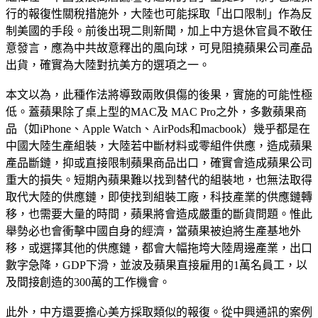
行的報復性關稅措施外，大陸也可能採取「出口限制」作為反
制美國的手段。前後出現二則新聞，加上中方退休官員不敢任
意發言，應為中共故意釋出的風向球，可見阻撓蘋果公司產品
出貨，確實為大陸對抗美方的選項之一。
本文以為，此種作法將導致兩敗俱傷的後果，實施的可能性極
低。蓋蘋果除了桌上型的MAC及 MAC Pro之外，多數蘋果商
品（如iPhone、Apple Watch、AirPods和macbook）幾乎都是在
中國大陸生產組裝，大陸若中斷材料或零組件供應，造成蘋果
產品斷鏈，抑或直接限制蘋果商品出口，確實會造成蘋果公司
重大的損失。短期內蘋果難以找到替代的組裝地，也無法取得
取代大陸的供應鏈，即使找到組裝工廠，科技產業的供應鏈轉
移，也需要大量的時間，蘋果將會造成嚴重的斷貨問題。惟此
舉勢必也會衝擊中國自身的經濟，當蘋果被迫將生產基地外
移，或選擇其他的供應鏈，都會大幅拖垮大陸周邊產業，出口
數字急降，GDP下滑，並波及蘋果直接雇用的1萬名員工，以
及間接創造的300萬的工作機會。
此外，中方還要擔心美方採取類似的報復。從中興通訊的案例