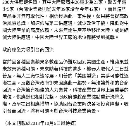
200大供應鏈名單，其中大陸廠商由26減少為21家，較去年減
少5家（台灣企業數則從去年39家增至今年42家），而且這些
產品並非無可取代性，相信經過此一事件後，蘋果將會提高政
治風險意識，加速佈局第二供應鏈，減少政治干擾，降低對中
國大陸產業的高度依賴。未來無論生產基地移出大陸，或是縮
減大陸供應鏈，中國大陸世界工廠的地位都將受到挑戰。
政府應全力吸引台商回流
當前因各種因素蘋果多數產品仍難以回到美國生產，惟蘋果並
未放棄這種可能，未來隨著科技的進步，機器人取代人工日益
普及，無人工廠快速發展，川普的「美國製造」美夢可能性逐
漸提高。反觀台灣政府卻未因應此一趨勢，無法讓外移的台商
回流。台灣擁有極佳的人力素質，科技產業在世界上居重要的
地位，供應鏈也相對完整，盼政府能趁產業據點重新洗牌之
際，及早提出相應措施，協助回台企業解決各項投資障礙，吸
引台商回流，將有可能再創台灣科技產業榮景。
（本文刊載於2018年10月6日風傳媒）