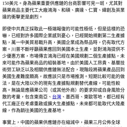
150美元。身為蘋果重要供應鏈的台商影響可見一斑，尤其對
蘋果商品主要代工大廠鴻海、和碩、廣達、仁寶、緯創及英業
達的衝擊更是劇烈。
即使中共真正採取此一極端報復的可能性極低，但是這樣的恐
嚇，已經對許多國際企業感到憂心，已經開始規劃第二生產據
點，萬一中美貿易戰升高，美國企業成為祭品時，仍有取代方
案。川普不斷呼籲蘋果應回到美國本土生產，並對鴻海提供不
少優惠方案，市場傳言鴻海已經在美國規劃二個生產據點，未
來可能作為蘋果商品的組裝基地。由於美國人工昂貴、基層技
術勞工缺乏以及相關供應鏈無法配合，現階段將蘋果產品回到
美國生產難度頗高，故應該只是市場推測。短期比較可能的做
法，是在大陸以外的現有生產據點規劃替代產線，可能性較
高。無論是應蘋果公司（或其他外商）的要求抑或自身風險分
散的考量，包含東南亞、
台灣
、墨西哥、東歐等地，都已經有
代工廠正在考慮重啟或擴大生產據點，未來都可能取代大陸產
線，作為銷往美國的生產基地。
事實上，中國的蘋果供應鏈亦在縮減中，蘋果三月公佈全球