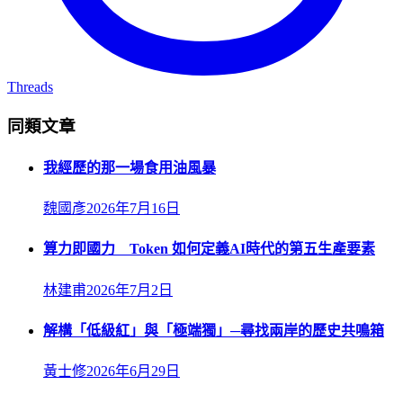
Threads
同類文章
我經歷的那一場食用油風暴
魏國彥
2026年7月16日
算力即國力 Token 如何定義AI時代的第五生產要素
林建甫
2026年7月2日
解構「低級紅」與「極端獨」─尋找兩岸的歷史共鳴箱
黃士修
2026年6月29日