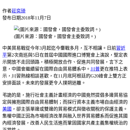
作者
莊奕琦
發布日期
2018年11月7日
(圖片來源：國發會，國發會主委致詞。)
中美貿易戰從今年3月起迄今鏖戰多月，互不相讓。日前
習近
平
第2次南巡與5日在首屆中國國際進口博覽會上演說，堅定表
示開放不走回頭路，積極開放合作、促進共同發展，言下之
意，中國會繼續留在國際自由貿易體系中。
川普
更在推特上表
示，川習熱線相談甚歡，在11月底阿根廷的G20峰會上雙方正
安排面談。未來的發展更令人撲朔迷離。
弔詭的是，施行社會主義計畫經濟的中國竟然提倡多邊貿易協
定與擁抱國際自由貿易體制；而採行資本主義市場自由經濟的
美國
，卻主張單邊或雙邊的貿易模式與徵收關稅的保護主義。
集權中國正因為市場經濟改革與融入世界貿易體系而促進其國
內經濟發展，改善人民生活進而鞏固國家共產主義集權統治的
正當性。