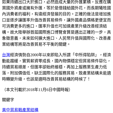
如果持續出口大於進口，必然造成大量的外匯累積，反應在購
買國外資產或擁有外匯，等於是借錢給國外花，而長期犧牲國
內消費者的福利，有違經濟發展的目的。正確的做法是增加進
口並逐步讓匯率升值改善貿易條件，讓外國產品價格更便宜而
可消費更多的進口，匯率升值也可加速產業升級改善經濟結
構。故大陸舉辦首屆國際進口博覽會算是邁出正確的一步，具
象徵意義，未來如何擴大進口、人民幣升值與國際化、改善產
業結構等將是改善貿易不平衡的關鍵。
台灣
經濟情勢自2000年以來即陷入所謂「中所得陷阱」，經濟
動能趨緩，實質薪資零成長，國內物價穩定但貿易條件惡化，
持續貿易順差，但匯率卻始終維穩，再加上服務業生產力低
落，附加價值低，缺乏國際化的服務貿易，致產業結構未能適
時轉變升級，也該是適時改善貿易結構的時候了！
（本文刊載於2018年11月6日中國時報）
關鍵字
美中貿易戰
產業結構