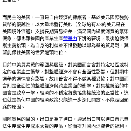
而民主的美國，一直是自由經濟的擁護者，基於美元國際強勢
貨幣的優越性，以大量地發行美鈔（全球約有2/3的美元是在
美國境外流通）支撐長期貿易逆差，滿足國內過度消費的繁榮
假象，卻也難掩國內產業生產
競爭力
下滑的窘境，最後迫使保
護主義抬頭，為自身的利益並不惜發動以鄰為壑的貿易戰，冀
望能保住美國的世界龍頭地位。
目前中美貿易戰的範圍與層級，對美國而言會對特定地區或特
定的產業產生衝擊，對整體經濟不會有全面性影響，但對期中
選舉的選情會有影響，故川普會不得不做某種妥協；對中國而
言則是全面性的整體經濟與跨產業面的衝擊，對集權統治的中
國會是致命一擊，經濟的不穩定將動搖集權統治的正當性，這
也就是為何中國的經濟政策只能進一步深化開放、不能走回頭
路的原因。
國際貿易的目的，出口是為了進口，透過出口可以進口自己無
法生產或生產成本太貴的產品，從而提升國內消費者的福利。