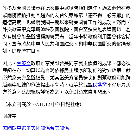
許多友台國會議員在此次期中選舉皆順利連任，過去他們在參
眾兩院陸續推動且通過的友台法案顯示「德不孤、必有鄰」的
道德高度，也證明我國長期以來對美國會工作的成功。然而，
外交政策畢竟專屬總統及國務院，國會至多只能表達關切，甚
少有機會能全盤扭轉總統意志。當年卡特政府利用國會休會期
間，宣布將與中華人民共和國建交、與中華民國斷交的慘痛教
訓，仍歷歷在目。
因此，
蔡英文
政府雖享受到台美同享民主價值的成果，卻必須
謹記在心，切莫以為台灣依據民主程序所制訂的對外政策，就
必然為美方全盤接受，尤其當美方官員多次針對蔡政府可能跨
越兩岸紅線的作法提出示警時，就等於提醒
民進黨
不得玩弄美
方善意，蔡總統應謹慎為之，以免到頭來自食惡果。
（本文刊載於107.11.12 中華日報社論）
關鍵字
美國期中選舉
美陸關係
台美關係