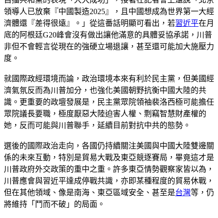
領導人已放棄『中國製造2025』，且中國想成為世界第一大經
濟體還『差得很遠』。」從這番話明顯可看出，若
習近平
在月
底的阿根廷G20峰會沒有做出讓他滿意的具體妥協承諾，川普
非但不會輕言從現在的強硬立場退讓，甚至還可能加大施壓力
度。
就國際政經環境而論，政治環境本來有利於民主黨，但美國經
濟氣氛反而為川普加分，也強化美國朝野抗衡中國大陸的共
識。更重要的政壇發展是，民主黨眾院領袖裴洛西極可能擔任
眾院議長要職，極度厭惡大陸迫害人權、剽竊智慧財產權的
她，反而可能與川普聯手，延續目前對抗中共的態勢。
選後的國際政治走向，各國仍持續關注美國與中國大陸雙邊關
係的未來互動，特別是貿易大戰及東亞競逐賽局，畢竟這才是
川普政府外交政策的重中之重。許多東亞情勢觀察家皆以為，
川普應會與習近平達成停戰共識，亦即某種程度的貿易休戰，
但在其他領域、像是南海、東亞區域安全、甚至是
台灣
等，仍
將維持「鬥而不破」的局面。