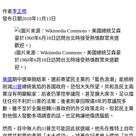
作者
李正修
發布日期
2018年11月13日
(圖片來源：Wikimedia Commons，美國總統艾森豪
於1960年6月18日訪問台北時接受熱情群眾夾道歡
迎。)
美國
期中選舉剛結束，選前寄望民主黨的「藍色浪潮」能稍稍
削減
川普
總統氣焰的各國政府，恐怕大失所望。共和及民主兩
黨沒有明顯輸家：前者仍掌控參議院，甚至擴大席次，足以擋
住任何不利於川普的法案；後者則拿回暌違8年的眾議院多
數，雖不至於全盤扭轉川普政府的外交政策走向，但若民主黨
對他個人發動多項調查的話，也足夠讓他傷透腦筋。
然而，目中無人的川普怎可能因此就退縮。他先在推特上自吹
自擂共和黨的表現「大大成功」，接著在記者會上還說「北京