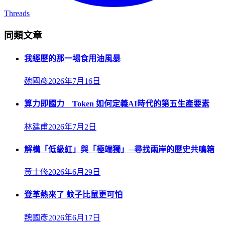
Threads
同類文章
我經歷的那一場食用油風暴
魏國彥
2026年7月16日
算力即國力 Token 如何定義AI時代的第五生產要素
林建甫
2026年7月2日
解構「低級紅」與「極端獨」─尋找兩岸的歷史共鳴箱
黃士修
2026年6月29日
登革熱來了 蚊子比鼠更可怕
魏國彥
2026年6月17日