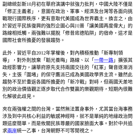
副總統彭斯10月初在華府演講中就強力批判，中國大陸不僅是
「修正主義者」，意圖在政治、軍事、經濟及台灣等各面向挑
戰現行國際秩序，更有意取代美國成為世界霸主。換言之，由
於習近平民族復興的強烈企圖心與川普「讓美國再度偉大」的
路線相抵觸，兩強難以擺脫「修昔底德陷阱」的宿命，這才是
國際社會所擔憂的發展趨勢。
此外，習近平自2012年掌權後，對內積極推動「新專制領
導」，對外則放棄「韜光養晦」路線、以「
一帶一路
」擴張其
政經影響力，讓華府原先支持兩國交往的「紅軍」聲音逐漸消
失，主張「圍堵」的保守鷹派已成為美國政學界主流。雖然此
趨勢不至於重返各國所擔憂的「新冷戰」對峙，但兩國天差地
別的政治價值觀正逐步取代合作雙贏的樂觀期待，短期內很難
化解彼此歧見。
夾在兩強權之間的台灣，當然無法置身事外，尤其當台海事務
涉及到中共核心利益的敏感神經時，就不是單純的地緣政治問
題這麼簡單，而是攸關民族尊嚴的國家臉面大事。對於中共追
求
兩岸
統一乙事，台灣朝野不可等閒視之。