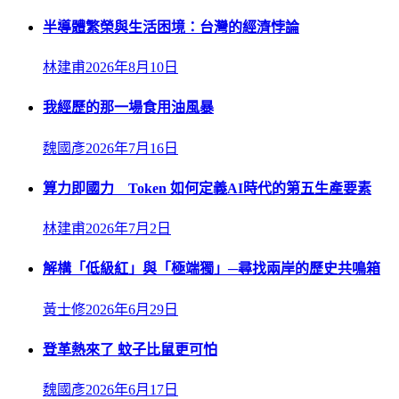
半導體繁榮與生活困境：台灣的經濟悖論
林建甫
2026年8月10日
我經歷的那一場食用油風暴
魏國彥
2026年7月16日
算力即國力 Token 如何定義AI時代的第五生產要素
林建甫
2026年7月2日
解構「低級紅」與「極端獨」─尋找兩岸的歷史共鳴箱
黃士修
2026年6月29日
登革熱來了 蚊子比鼠更可怕
魏國彥
2026年6月17日