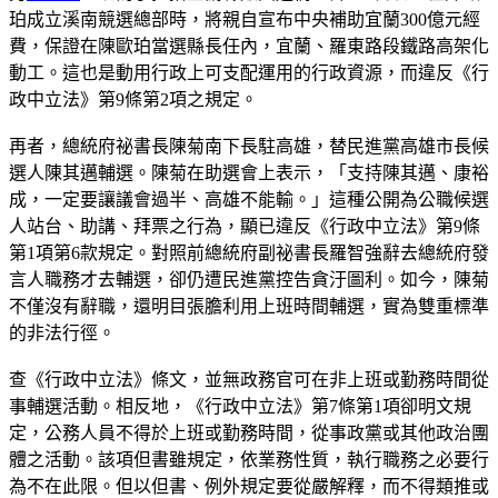
珀成立溪南競選總部時，將親自宣布中央補助宜蘭300億元經
費，保證在陳歐珀當選縣長任內，宜蘭、羅東路段鐵路高架化
動工。這也是動用行政上可支配運用的行政資源，而違反《行
政中立法》第9條第2項之規定。
再者，總統府祕書長陳菊南下長駐高雄，替民進黨高雄市長候
選人陳其邁輔選。陳菊在助選會上表示，「支持陳其邁、康裕
成，一定要讓議會過半、高雄不能輸。」這種公開為公職候選
人站台、助講、拜票之行為，顯已違反《行政中立法》第9條
第1項第6款規定。對照前總統府副祕書長羅智強辭去總統府發
言人職務才去輔選，卻仍遭民進黨控告貪汙圖利。如今，陳菊
不僅沒有辭職，還明目張膽利用上班時間輔選，實為雙重標準
的非法行徑。
查《行政中立法》條文，並無政務官可在非上班或勤務時間從
事輔選活動。相反地，《行政中立法》第7條第1項卻明文規
定，公務人員不得於上班或勤務時間，從事政黨或其他政治團
體之活動。該項但書雖規定，依業務性質，執行職務之必要行
為不在此限。但以但書、例外規定要從嚴解釋，而不得類推或