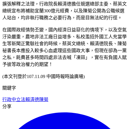
擴張解釋之法理，行政院長賴清德擔任競選總部主委、蔡英文
總統宣布將補助宜蘭300億元經費，以及陳菊公開為公職候選
人站台，均非執行職務之必要行為，而是目無法紀的行徑。
在國際政經情勢丕變，國內經濟日益惡化的情境下，以及空氣
汙染嚴重，農地非法工廠日益增多、私校濫招外國工人充當學
生等新聞正驚駭社會的時候，蔡英文總統、賴清德院長、陳菊
祕書長本應投入較多心血處理這些國政大事，但現在卻為一黨
之私，耗費甚多時間四處非法去喊「凍蒜」，實在有負國人賦
予彼等政治權力的期望！
(本文刊登於107.11.09 中國時報時論廣場)
關鍵字
行政中立法
賴清德
陳菊
分享