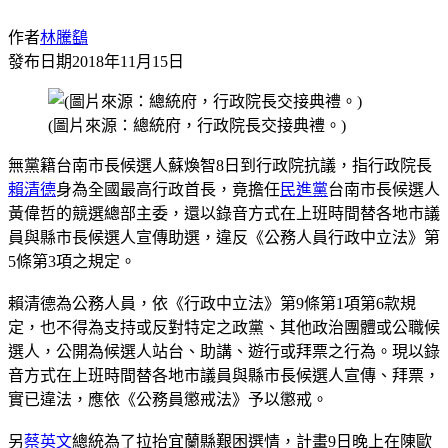
作者
林騰鷂
發布日期
2018年11月15日
(圖片來源：總統府，行政院長交接典禮。)
無黨籍台南市長候選人蘇煥智8日到行政院抗議，指行政院長
賴清德
身為全國最高行政首長，竟擔任
民進黨
台南市長候選人
黃偉哲的競選總部主委，還以錄音方式在上班時間替各地市議
員與縣市長候選人宣傳助選，違反《公務人員行政中立法》第
5條第3項之規定。
賴清德為公務人員，依《行政中立法》第9條第1項第6款規
定，也不得為支持或反對特定之政黨、其他政治團體或公職候
選人，公開為候選人站台、助講、遊行或拜票之行為。現以錄
音方式在上班時間替各地市議員與縣市長候選人宣傳、拜票，
實已違法，應依《公務員懲戒法》予以懲戒。
另
蔡英文
總統為了拉抬宜蘭縣艱困選情，計畫9日晚上在陳歐