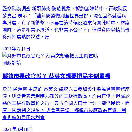
監察院為調查 新冠肺炎 防疫亂象，擬約談陳時中，行政院長
蘇貞昌 表示：「整年防疫做到全世界最好，現在因為變種病
毒肆虐，有了新衝擊，不要在這時候反過來苛責陳時中、防疫
團隊，這是相當不厚道、也非常不公平。」這種意圖以情緒轉
移理性焦點的說法，反
2021年7月1日
國政評論
鄉鎮市長改官派？ 蔡英文想要把民主倒置嗎
身兼 民進黨 主席的 蔡英文 總統六日參加彰化縣民進黨黨務座
談，與會者表示現時六都等的二級行政區，均由官派，但屬於
縣的二級行政單位之市，只占全國人口廿七％，卻仍民選，而
有一國兩制之現象。 與會者建議，鄉鎮市長應改為官派，農
會也應如農田水利會
2021年3月18日