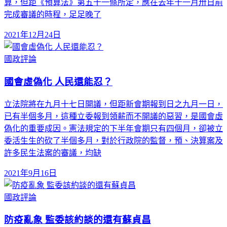
算，但距《預算法》第五十一條所定，應在去年十一月卅日前
完成審議的時程，足足晚了
2021年12月24日
國政評論
國會虛偽化 人民還能忍？
立法院將在九月十七日開議，但距新會期報到日之九月一日，
已有半個多月，這種立委報到領薪而不開議的惡習，是國會虛
偽化的重要成因。憲法規定的下半年會期只有四個月，卻被立
委活生生的砍了半個多月，對於行政院的監督，預、決算案及
許多民生法案的審議，均缺
2021年9月16日
國政評論
防疫亂象 監委該約談的還有蘇貞昌