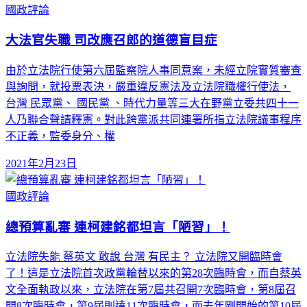
國政評論
大法官失職 司改應召郎的道德盲目症
由於立法院行使第六屆監察院人事同意案，未經立院實質審查
與詢問，就投票表決，嚴重違反憲法及立法院職權行使法，
台灣 民眾黨、 國民黨 、時代力量等三大在野黨立委共四十一
人乃聯合聲請釋憲。對此跨黨派共同連署所指立法院議事程序
不正義，監委身分、權
2021年2月23日
國政評論
總預算亂審 連柯建銘都坦言「陋習」！
立法院失能 蔡英文 敢說 台灣 有民主？ 立法院又開臨時會
了！這是立法院首次政黨輪替以來的第28次臨時會，而自蔡英
文全面執政以來，立法院在第7屆共召開7次臨時會，第8屆召
開8次臨時會，第9屆則達11次臨時會，而去年剛開始的第10屆