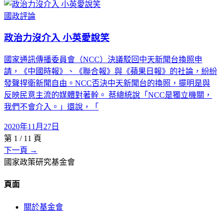
國政評論
政治力沒介入 小英愛說笑
國家通訊傳播委員會（NCC）決議駁回中天新聞台換照申
請，《中國時報》、《聯合報》與《蘋果日報》的社論，紛紛
發聲捍衛新聞自由。NCC否決中天新聞台的換照，擺明是與
反映民意主流的媒體對著幹。 蔡總統說「NCC是獨立機關，
我們不會介入。」還說，「
2020年11月27日
第
1
/
11
頁
下一頁 →
國家政策研究基金會
頁面
關於基金會