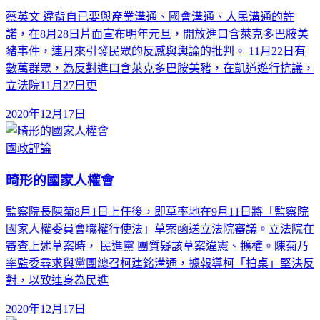
蔡英文 違背自已要與產業溝通、國會溝通、人民溝通的許
諾，在8月28日片面宣布明年元旦，開放進口含萊克多巴胺美
豬事件，連月來引發民眾的反感與輿論的批判。 11月22日有
數萬群眾，為反對進口含萊克多巴胺美豬，在凱道遊行抗議，
立法院11月27日更
2020年12月17日
國政評論
畸形的國家人權會
監察院長陳菊8月1日上任後，即草率地在9月11日將「監察院
國家人權委員會職權行使法」草案函送立法院審議。立法院在
審查上述草案時， 民進黨 團質疑該草案違憲、擴權。陳菊乃
率監委尋求與黨團總召柯建銘溝通，據報導柯「拍桌」堅決反
對，以致連身為民進
2020年12月17日