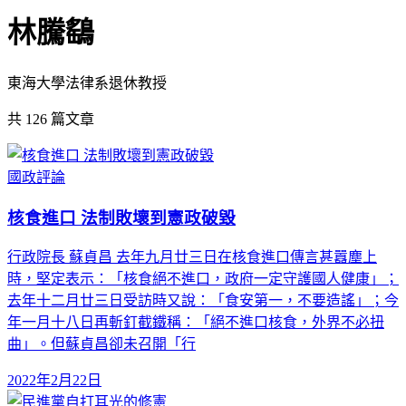
林騰鷂
東海大學法律系退休教授
共
126
篇文章
國政評論
核食進口 法制敗壞到憲政破毀
行政院長 蘇貞昌 去年九月廿三日在核食進口傳言甚囂塵上
時，堅定表示：「核食絕不進口，政府一定守護國人健康」；
去年十二月廿三日受訪時又說：「食安第一，不要造謠」；今
年一月十八日再斬釘截鐵稱：「絕不進口核食，外界不必扭
曲」。但蘇貞昌卻未召開「行
2022年2月22日