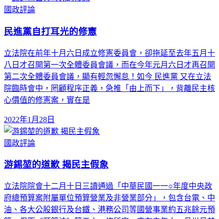
國政評論
民進黨自打耳光的修憲
立法院在前年十月六日成立修憲委員會，卻拖延至去年五月十
八日才召開第一次全體委員會議，而在今年元月六日才再召開
第二次全體委員會議，顯有輕忽懈怠！如今 民進黨 又在立法
院臨時會中，罔顧程序正義，急推「由上而下」，背離民主核
心價值的修憲案，實在是
2022年1月28日
國政評論
游錫堃的道歉 揭民主假象
立法院院會十二月十日三讀通過「中華民國一一○年度中央政
府總預算案附屬單位預算營業及非營業部分」，包含台電、中
油、各大公股銀行及台鐵、港務公司等國營事業約五兆餘元預