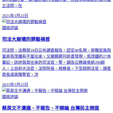
立法院，在
2021年1月22日
國政評論
司法大崩壞的罪魁禍首
司法院、法務部18日公布調查報告，認定40名現、退職官員與
富商翁茂鍾有不當往來。又據鏡週刊追查發現，翁茂鍾的27本
筆記，詳述與其往來的司法官、警、調及公務員竟逾200餘
人，上自前大法官、法院院長、檢察長，下至經辦法官、調查
首長或高階警官，涉
2021年1月22日
國政評論
蔡英文不溝通、不報告、不辯論 台灣民主倒退