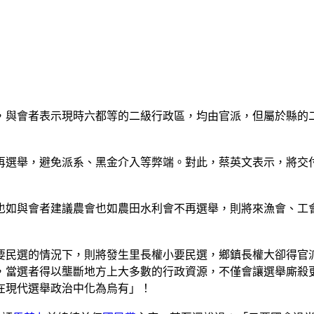
，與會者表示現時六都等的二級行政區，均由官派，但屬於縣的
再選舉，避免派系、黑金介入等弊端。對此，蔡英文表示，將交
也如與會者建議農會也如農田水利會不再選舉，則將來漁會、工
要民選的情況下，則將發生里長權小要民選，鄉鎮長權大卻得官
，當選者得以壟斷地方上大多數的行政資源，不僅會讓選舉廝殺
在現代選舉政治中化為烏有」！