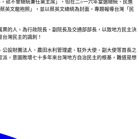
，就不會總統兼任黨主席」，但在二○一六年當選總統、民進
「蔡英文龍袍照」，並以蔡英文總統為封面，專題報導台灣「民
萬票的人，為行政院長、副院長及交通部部長，以致地方民主決
是台灣民主的諷刺！
、公設財團法人、農田水利管理處、駐外大使、副大使等首長之
官派，意圖敗壞七十多年來台灣地方自治民主的根基，難道是想