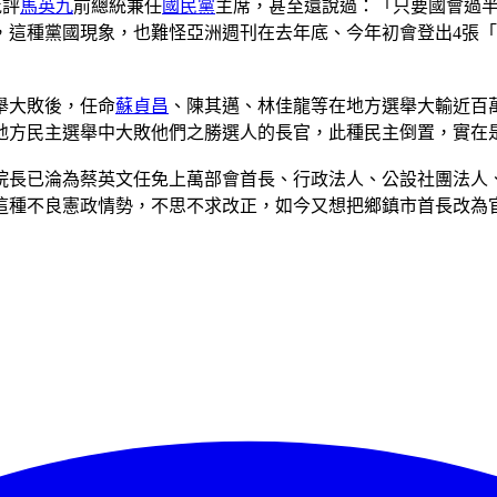
批評
馬英九
前總統兼任
國民黨
主席，甚至還說過：「只要國會過半
，這種黨國現象，也難怪亞洲週刊在去年底、今年初會登出4張
舉大敗後，任命
蘇貞昌
、陳其邁、林佳龍等在地方選舉大輸近百
地方民主選舉中大敗他們之勝選人的長官，此種民主倒置，實在
院長已淪為蔡英文任免上萬部會首長、行政法人、公設社團法人
這種不良憲政情勢，不思不求改正，如今又想把鄉鎮市首長改為