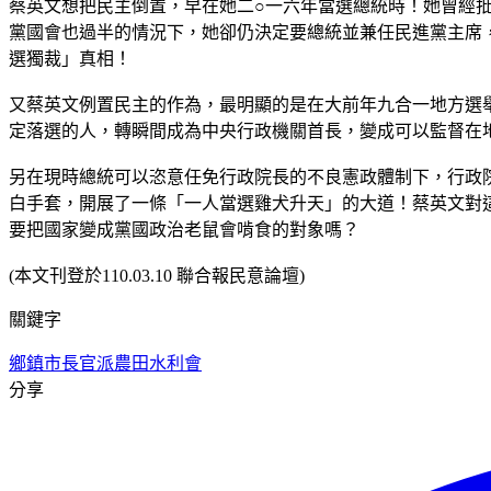
蔡英文想把民主倒置，早在她二○一六年當選總統時！她曾經
黨國會也過半的情況下，她卻仍決定要總統並兼任民進黨主席
選獨裁」真相！
又蔡英文例置民主的作為，最明顯的是在大前年九合一地方選
定落選的人，轉瞬間成為中央行政機關首長，變成可以監督在
另在現時總統可以恣意任免行政院長的不良憲政體制下，行政
白手套，開展了一條「一人當選雞犬升天」的大道！蔡英文對
要把國家變成黨國政治老鼠會啃食的對象嗎？
(本文刊登於110.03.10 聯合報民意論壇)
關鍵字
鄉鎮市長官派
農田水利會
分享