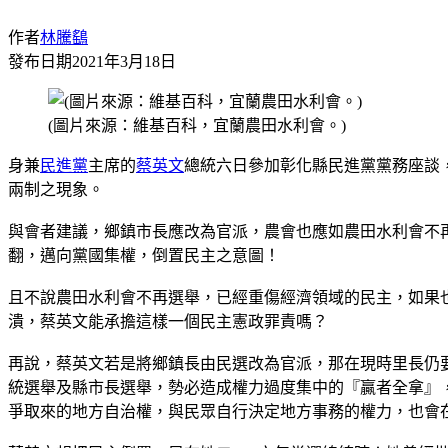
作者
林騰鷂
發布日期
2021年3月18日
(圖片來源：維基百科，宜蘭農田水利會。)
身兼
民進黨
主席的
蔡英文
總統六日參加彰化縣民進黨黨務座談
兩制之現象。
與會者建議，鄉鎮市長應改為官派，農會也應如農田水利會不
翻，邁向黨國集權，倒置民主之意圖！
且不說農田水利會不再選舉，已經重傷經濟領域的民主，如果
潰，蔡英文能承擔這樣一個民主憲政罪責嗎？
再說，蔡英文若是將鄉鎮長由民選改為官派，那在現時里長仍
統選舉及縣市長選舉，勢必造成權力過度集中的『贏者全拿』
爭取來的地方自治權，與民眾自行決定地方事務的權力，也會