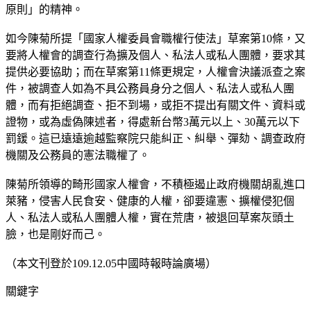
原則」的精神。
如今陳菊所提「國家人權委員會職權行使法」草案第10條，又
要將人權會的調查行為擴及個人、私法人或私人團體，要求其
提供必要協助；而在草案第11條更規定，人權會決議派查之案
件，被調查人如為不具公務員身分之個人、私法人或私人團
體，而有拒絕調查、拒不到場，或拒不提出有關文件、資料或
證物，或為虛偽陳述者，得處新台幣3萬元以上、30萬元以下
罰鍰。這已遠遠逾越監察院只能糾正、糾舉、彈劾、調查政府
機關及公務員的憲法職權了。
陳菊所領導的畸形國家人權會，不積極遏止政府機關胡亂進口
萊豬，侵害人民食安、健康的人權，卻要違憲、擴權侵犯個
人、私法人或私人團體人權，實在荒唐，被退回草案灰頭土
臉，也是剛好而己。
（本文刊登於109.12.05中國時報時論廣場）
關鍵字