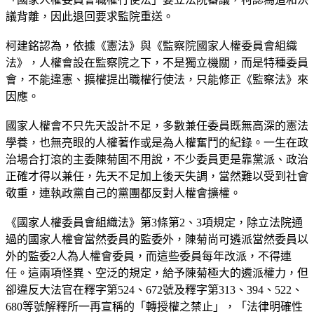
議背離，因此退回要求監院重送。
柯建銘認為，依據《憲法》與《監察院國家人權委員會組織
法》，人權會設在監察院之下，不是獨立機關，而是特種委員
會，不能違憲、擴權提出職權行使法，只能修正《監察法》來
因應。
國家人權會不只先天設計不足，多數兼任委員既無高深的憲法
學養，也無亮眼的人權著作或是為人權奮鬥的紀錄。一生在政
治場合打滾的主委陳菊固不用說，不少委員更是靠黨派、政治
正確才得以兼任，先天不足加上後天失調，當然難以受到社會
敬重，連執政黨自己的黨團都反對人權會擴權。
《國家人權委員會組織法》第3條第2、3項規定，除立法院通
過的國家人權會當然委員的監委外，陳菊尚可遴派當然委員以
外的監委2人為人權會委員，而這些委員每年改派，不得連
任。這兩項怪異、空泛的規定，給予陳菊極大的遴派權力，但
卻違反大法官在釋字第524、672號及釋字第313、394、522、
680等號解釋所一再宣稱的「轉授權之禁止」，「法律明確性