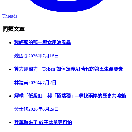
Threads
同類文章
我經歷的那一場食用油風暴
魏國彥
2026年7月16日
算力即國力 Token 如何定義AI時代的第五生產要素
林建甫
2026年7月2日
解構「低級紅」與「極端獨」─尋找兩岸的歷史共鳴箱
黃士修
2026年6月29日
登革熱來了 蚊子比鼠更可怕