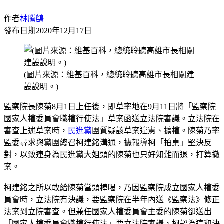
作者
林騰鷂
發布日期
2020年12月17日
(圖片來源：維基百科，總統聆聽高雄市長相關建
設說明。)
監察院長陳菊8月1日上任後，即草率地在9月11日將「監察院
國家人權委員會職權行使法」草案函送立法院審議。立法院在
審查上述草案時，
民進黨
團質疑該草案違憲、擴權。陳菊乃率
監委尋求與黨團總召柯建銘溝通，據報導柯「拍桌」堅決反
對，以致連身為民進黨大姐頭的陳菊也只好知難而退，打算撤
案。
柯建銘之所以敢給陳菊當頭棒喝，乃因監察院成立國家人權委
員會時，立法院有決議，要監察院在半年內送《監察法》修正
法案到立院審查。但兼任國家人權委員會主委的陳菊卻送出
「國家人權委員會職權行使法」要立法院審議，柯認為這和決