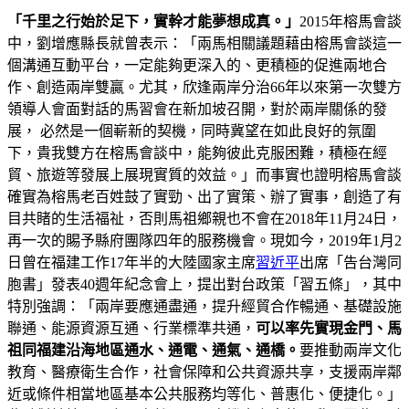
「千里之行始於足下，實幹才能夢想成真。」
2015年榕馬會談
中，劉增應縣長就曾表示：「兩馬相關議題藉由榕馬會談這一
個溝通互動平台，一定能夠更深入的、更積極的促進兩地合
作、創造兩岸雙贏。尤其，欣逢兩岸分治66年以來第一次雙方
領導人會面對話的馬習會在新加坡召開，對於兩岸關係的發
展， 必然是一個嶄新的契機，同時冀望在如此良好的氛圍
下，貴我雙方在榕馬會談中，能夠彼此克服困難，積極在經
貿、旅遊等發展上展現實質的效益。」而事實也證明榕馬會談
確實為榕馬老百姓鼓了實勁、出了實策、辦了實事，創造了有
目共睹的生活福祉，否則馬祖鄉親也不會在2018年11月24日，
再一次的賜予縣府團隊四年的服務機會。現如今，2019年1月2
日曾在福建工作17年半的大陸國家主席
習近平
出席「告台灣同
胞書」發表40週年紀念會上，提出對台政策「習五條」，其中
特別強調：「兩岸要應通盡通，提升經貿合作暢通、基礎設施
聯通、能源資源互通、行業標準共通，
可以率先實現金門、馬
祖同福建沿海地區通水、通電、通氣、通橋。
要推動兩岸文化
教育、醫療衛生合作，社會保障和公共資源共享，支援兩岸鄰
近或條件相當地區基本公共服務均等化、普惠化、便捷化。」