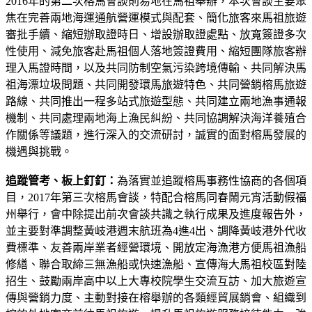
2016年的第二次榕馬會談則易地在馬祖舉辦，本次會談主要聚
焦在完善兩地海運通航營運模式與配套、簡化旅客來馬祖旅遊
審批手續、縮短辦取證時日、增設辦取證處點、放寬簽證多次
性使用、減免旅客赴馬祖個人落地簽證費用、縮短團隊旅客辦
理入馬證時間，以及共同防制空氣污染跨境傳輸、共同解決馬
祖海漂垃圾問題、共同開發環馬旅遊特色、共同營銷榕馬旅遊
路線、共同推出一程多站式旅遊型態、共同建立兩地漁事通報
機制、共同處理兩地海上漁民糾紛、共同協調解決海洋養殖合
作關係等議題，進行深入的交流研討，誠實的面對榕馬發展的
機遇與挑戰。
追蹤管考、板上釘釘：
為落實並追蹤榕馬事務性協商的各個項
目，2017年第三次榕馬會談，特配合榕馬同春鬧元宵活動假福
州舉行，會中除提出前次會談共識之執行成果及進度報告外，
並主要對準調整黃岐港週末航班為4進4出、調降黃岐港外代收
費標準、友善兩岸業者經營環境、開放定海漁港方便馬祖漁船
修繕、聯合取締三無漁船或快速漁船、宣傳海大馬祖校區對陸
招生、鼓勵兩岸高中以上大專校院學生交流互訪、加大旅遊宣
傳與營銷力度、主動對接在榕舉辦的各類經貿展銷會、組織到