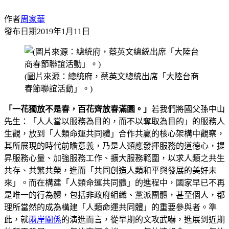
作者
周家華
發布日期
2019年1月11日
(圖片來源：總統府，蔡英文總統出席「大陸台商
春節聯誼活動」。)
「一花獨放不是春，百花齊放春滿園。」
若我們將國父孫中山
先生：「人人當以服務為目的，而不以奪取為目的」的服務人
生觀，放到「人類命運共同體」合作共贏的核心架構中觀察，
其所展現的時代前瞻意義，乃是人類應發揮服務的道德心，提
昇服務心量、加強服務工作、擴大服務範圍，以求人類之共生
共存、共繁共榮，進而「共同創造人類和平與發展的美好未
來」。而在構建「人類命運共同體」的進程中，國家早已不再
是唯一的行為體，包括非政府組織、黨派團體，甚至個人，都
理所當然的成為構建「人類命運共同體」的重要參與者。準
此，就
兩岸關係
的演進而言，從早期的文攻武嚇，進展到近期