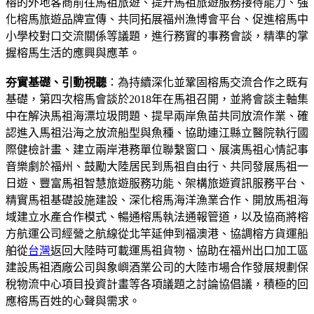
榕的外地客商前往馬祖旅遊、提升馬祖旅遊服務接待能力、強
化榕馬旅遊品牌宣傳、共同拓展福州漁博會平台、促進榕馬中
小學校對口交流關係等議題，進行務實的事務會談，精準的掌
握榕馬生活的應興與應革。
夯實基礎、引動視聽
：為持續深化並鞏固榕馬交流合作之既有
基礎，第四次榕馬會談於2018年在馬祖召開，並將會談主軸集
中在解決馬祖海漂垃圾問題、提早兩岸魚苗共同放流作業、確
認進入馬祖沿海之放流船型與魚種、協助連江縣立醫院執行國
際健檢計畫、建立兩岸港務單位聯繫窗口、展演馬祖心情記事
音樂劇於福州、鼓勵大陸居民到馬祖自由行、共同發展馬祖一
日遊、豐富馬祖智慧旅遊服務功能、架構旅遊資訊服務平台、
精實馬祖基礎設施建設、深化榕馬海洋漁業合作、開放馬祖海
域建立水產合作模式、暢通榕馬執法通報管道，以及協商將榕
方航運公司經營之航線從北竿延伸到福澳港、協調榕方貨運船
舶從
台灣
返回大陸時可載運馬祖貨物、協助在福州出口加工區
建設馬祖酒廠公司與象嶼酒業公司的大陸市場合作發展規劃保
稅物流中心項目投資計畫等各項議題之討論協倡議，積極的回
應榕馬百姓的心聲與需求。