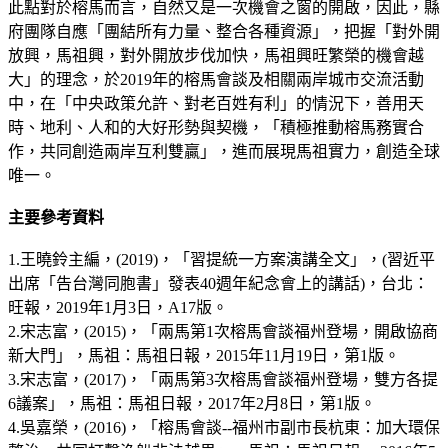
此點對於榕馬而言，自然又是一次機會之窗的開啟，因此，縣
府團隊自應「團結所有力量、整合各種資源」，把握「對外開
放興，馬祖興，對外開放步伐加快，馬祖興旺繁榮的機會越
大」的理念，於2019年的榕馬會談及相關兩岸城市交流活動
中，在「中央政策允許、對老百姓有利」的情況下，善用天
時、地利、人和的大好形勢與契機，「積極推動榕馬務實合
作，共同創造兩岸互利雙贏」，進而展現馬祖實力，創造全球
唯一。
主要參考資料
1.王曉鈴主編，(2019)，「習提統一方案演講全文」，(習近平
出席「告台灣同胞書」發表40週年紀念會上的講話)，台北：
旺報，2019年1月3日，A17版。
2.宋志富，(2015)，「兩馬第1次榕馬會談福州登場，開啟協商
新大門」，馬祖：馬祖日報，2015年11月19日，第1版。
3.宋志富，(2017)，「兩馬第3次榕馬會談福州登場，雙方各提
6議案」，馬祖：馬祖日報，2017年2月8日，第1版。
4.吳嘉榮，(2016)，「榕馬會談--福州市副市長杭東：加大環保