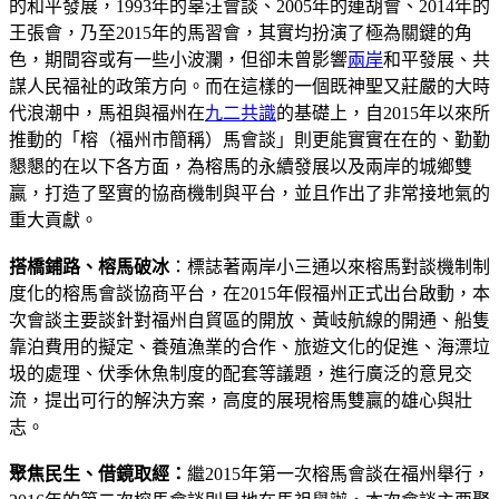
的和平發展，1993年的辜汪會談、2005年的連胡會、2014年的
王張會，乃至2015年的馬習會，其實均扮演了極為關鍵的角
色，期間容或有一些小波瀾，但卻未曾影響
兩岸
和平發展、共
謀人民福祉的政策方向。而在這樣的一個既神聖又莊嚴的大時
代浪潮中，馬祖與福州在
九二共識
的基礎上，自2015年以來所
推動的「榕（福州市簡稱）馬會談」則更能實實在在的、勤勤
懇懇的在以下各方面，為榕馬的永續發展以及兩岸的城鄉雙
贏，打造了堅實的協商機制與平台，並且作出了非常接地氣的
重大貢獻。
搭橋鋪路、榕馬破冰
：標誌著兩岸小三通以來榕馬對談機制制
度化的榕馬會談協商平台，在2015年假福州正式出台啟動，本
次會談主要談針對福州自貿區的開放、黃岐航線的開通、船隻
靠泊費用的擬定、養殖漁業的合作、旅遊文化的促進、海漂垃
圾的處理、伏季休魚制度的配套等議題，進行廣泛的意見交
流，提出可行的解決方案，高度的展現榕馬雙贏的雄心與壯
志。
聚焦民生、借鏡取經：
繼2015年第一次榕馬會談在福州舉行，