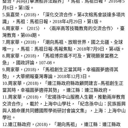
整治，共同打擊漁船非法越界」，馬祖：馬祖日報， 2016年5
月6日，第1版。
5.吳嘉榮，(2018)，「深化交流合作，第4次榕馬會談達多項共
識」，馬祖：馬祖日報，2018年4月29日，第1版。
6.周家華，（2015），〈兩岸高等技職教育的交流合作〉，臺
灣教育，第694期。
7.周家華，(2018)，「潮向馬祖、放眼世界，國之北疆、全球
唯一」，馬祖：馬祖日報-馬報焦點，2018年7月9日，第4版。
8.周家華，(2018)，「馬祖博弈遙不可及，實現願景當務之
急」，國政評論，107-08。
9.周家華，(2018)，「馬祖創生正當其時，幸福圓夢適得其
勢」，大華網報臺灣專論，2018年12月3日。
10.周家華，(2018)，「連江縣政府縣政顧問建言--馬祖創生正
當其時，幸福圓夢適得其勢」，連江縣：連江縣政府。
11.周家華，(2018)，「宏揚孫中山服務人生觀，推動兩岸教育
交流合作」，載於，上海中山學社，「紀念孫中山：民族振興
與人類命運共同體國際學術研討會論文集」，上海：上海中山
學社。
12.連江縣政府，(2018)，「潮向馬祖」，連江縣：連江縣政